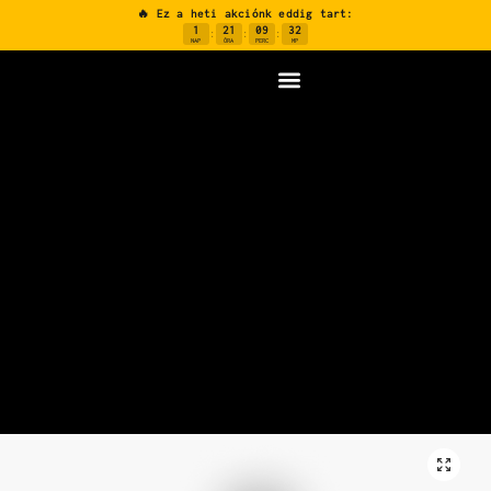
🔥 Ez a heti akciónk eddig tart:
1
21
09
31
:
:
:
NAP
ÓRA
PERC
MP