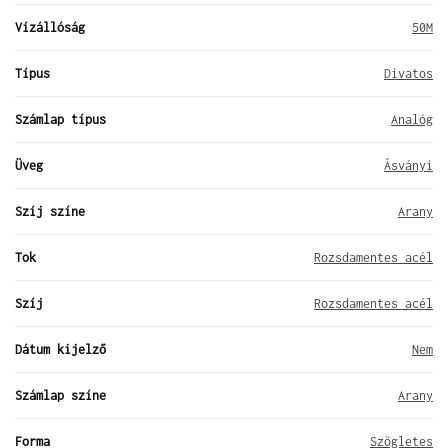
Vízállóság
50M
Típus
Divatos
Számlap típus
Analóg
Üveg
Ásványi
Szíj színe
Arany
Tok
Rozsdamentes acél
Szíj
Rozsdamentes acél
Dátum kijelző
Nem
Számlap színe
Arany
Forma
Szögletes