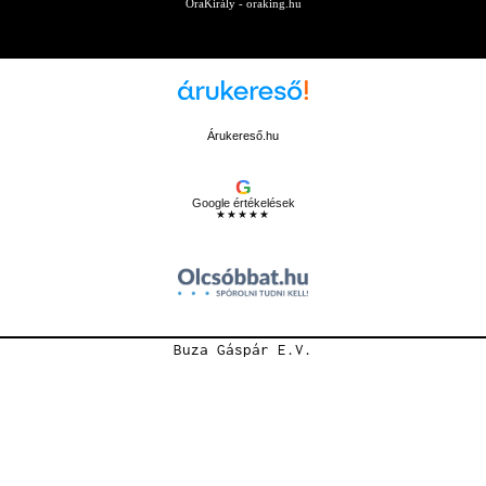
ÓraKirály - oraking.hu
Árukereső.hu
G
Google értékelések
★★★★★
Buza Gáspár E.V.