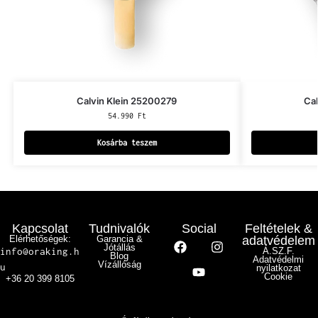
Calvin Klein 25200279
Ca
54.990
Ft
Kosárba teszem
Kapcsolat
Tudnivalók
Social
Feltételek &
Elérhetőségek:
Garancia &
adatvédelem
Jótállás
info@oraking.h
Á.SZ.F.
Blog
Adatvédelmi
Vízállóság
u
nyilatkozat
Cookie
+36 20 399 8105