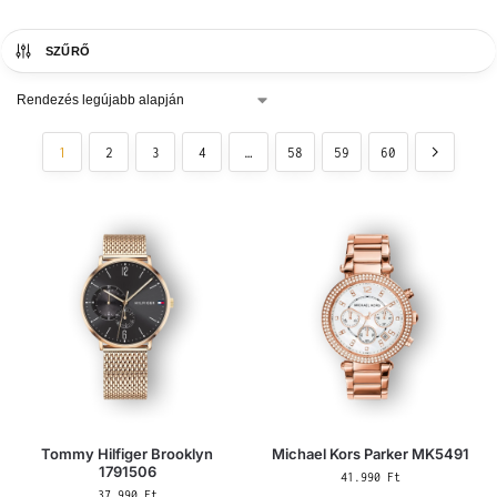
SZŰRŐ
1
2
3
4
…
58
59
60
Tommy Hilfiger Brooklyn
Michael Kors Parker MK5491
1791506
41.990
Ft
37.990
Ft