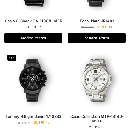
Casio G-Shock GA-110GB-1AER
Fossil Nate JR1401
59.990
Ft
53.990
Ft
59.990
Ft
Kosárba teszem
Kosárba teszem
-8%
Tommy Hilfiger Daniel 1710383
Casio Collection MTP-1314D-
1AVEF
35.990
Ft
38.990
Ft
23.990
Ft