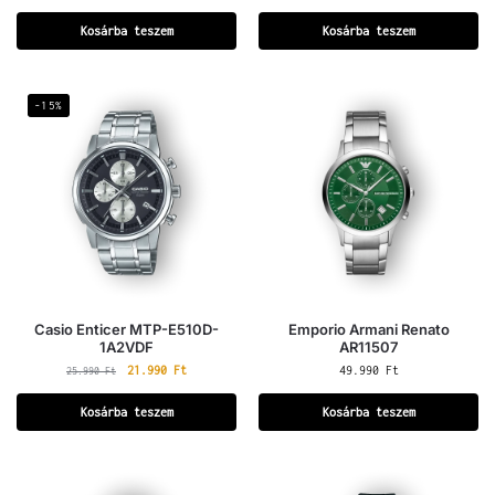
Kosárba teszem
Kosárba teszem
-15%
Casio Enticer MTP-E510D-
Emporio Armani Renato
1A2VDF
AR11507
21.990
Ft
49.990
Ft
25.990
Ft
Kosárba teszem
Kosárba teszem