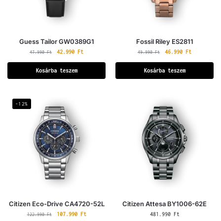
Guess Tailor GW0389G1
Fossil Riley ES2811
42.990
Ft
46.990
Ft
47.990
Ft
49.990
Ft
Kosárba teszem
Kosárba teszem
-12%
Citizen Eco-Drive CA4720-52L
Citizen Attesa BY1006-62E
107.990
Ft
481.990
Ft
122.990
Ft