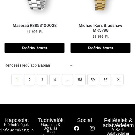
Maserati R8853100028
Michael Kors Bradshaw
MK5798
44.990
Ft
38.990
Ft
Kosárba teszem
Kosárba teszem
1
2
3
4
…
58
59
60
Kapcsolat
Tudnivalók
Social
Feltételek &
Elérhetőségek:
Garancia &
adatvédelem
Jótállás
info@oraking.h
Á.SZ.F.
Blog
Adatvédelmi