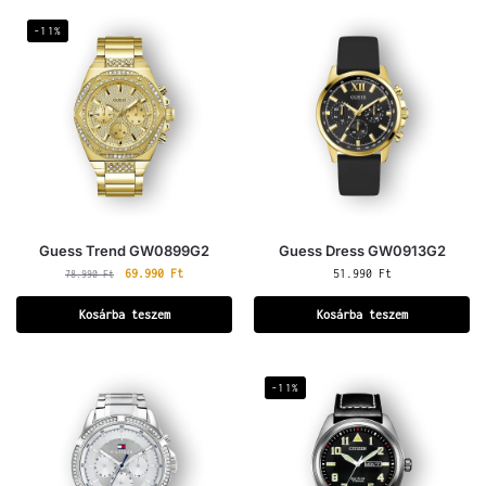
-11%
Guess Trend GW0899G2
Guess Dress GW0913G2
69.990
Ft
51.990
Ft
78.990
Ft
Kosárba teszem
Kosárba teszem
-11%