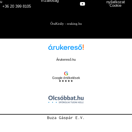
Vízállóság
u
nyilatkozat
Cookie
+36 20 399 8105
ÓraKirály - oraking.hu
Árukereső.hu
G
Google értékelések
★★★★★
Buza Gáspár E.V.