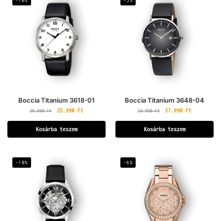
-10%
-5%
Boccia Titanium 3618-01
Boccia Titanium 3648-04
25.990
Ft
37.990
Ft
28.990
Ft
39.990
Ft
Kosárba teszem
Kosárba teszem
-10%
-6%