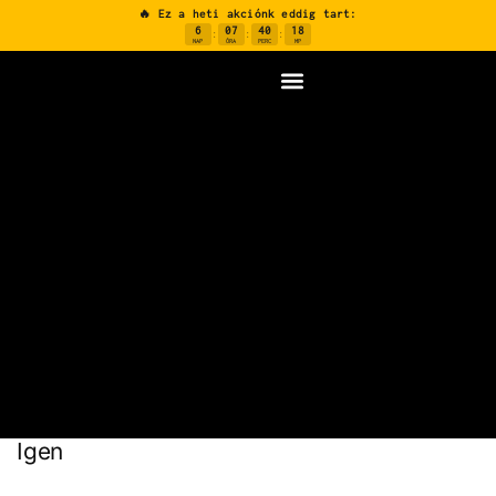
🔥 Ez a heti akciónk eddig tart:
6
07
40
16
:
:
:
NAP
ÓRA
PERC
MP
Igen