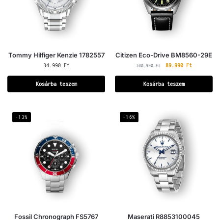
Tommy Hilfiger Kenzie 1782557
Citizen Eco-Drive BM8560-29E
34.990
Ft
89.990
Ft
100.990
Ft
Kosárba teszem
Kosárba teszem
-13%
-16%
Fossil Chronograph FS5767
Maserati R8853100045