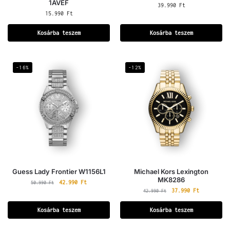
1AVEF
39.990
Ft
15.990
Ft
Kosárba teszem
Kosárba teszem
-16%
-12%
Guess Lady Frontier W1156L1
Michael Kors Lexington
MK8286
42.990
Ft
50.990
Ft
37.990
Ft
42.990
Ft
Kosárba teszem
Kosárba teszem