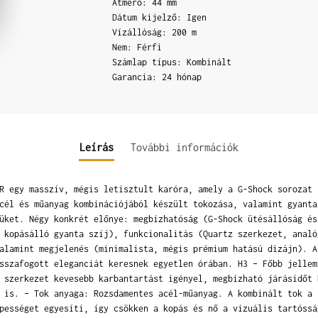
Átmérő: 44 mm
Dátum kijelző: Igen
Vízállóság: 200 m
Nem: Férfi
Számlap típus: Kombinált
Garancia: 24 hónap
Leírás
További információk
R egy masszív, mégis letisztult karóra, amely a G-Shock sorozat 
cél és műanyag kombinációjából készült tokozása, valamint gyanta
üket. Négy konkrét előnye: megbízhatóság (G-Shock ütésállóság és
 kopásálló gyanta szíj), funkcionalitás (Quartz szerkezet, analó
alamint megjelenés (minimalista, mégis prémium hatású dizájn). A
sszafogott eleganciát keresnek egyetlen órában. H3 – Főbb jellem
 szerkezet kevesebb karbantartást igényel, megbízható járásidőt 
 is. – Tok anyaga: Rozsdamentes acél-műanyag. A kombinált tok a 
pességet egyesíti, így csökken a kopás és nő a vizuális tartóssá