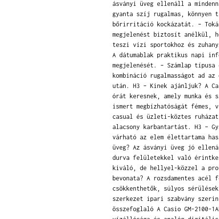
ásványi üveg ellenáll a mindenn
gyanta szíj rugalmas, könnyen t
bőrirritáció kockázatát. – Toká
megjelenést biztosít anélkül, h
teszi vízi sportokhoz és zuhany
A dátumablak praktikus napi inf
megjelenését. – Számlap típusa 
kombináció rugalmasságot ad az 
után. H3 – Kinek ajánljuk? A Ca
órát keresnek, amely munka és s
ismert megbízhatóságát fémes, v
casual és üzleti-köztes ruházat
alacsony karbantartást. H3 – Gy
várható az elem élettartama has
üveg? Az ásványi üveg jó ellená
durva felületekkel való érintke
kiváló, de hellyel-közzel a pro
bevonata? A rozsdamentes acél f
csökkenthetők, súlyos sérülések
szerkezet ipari szabvány szerin
összefoglaló A Casio GM-2100-1A