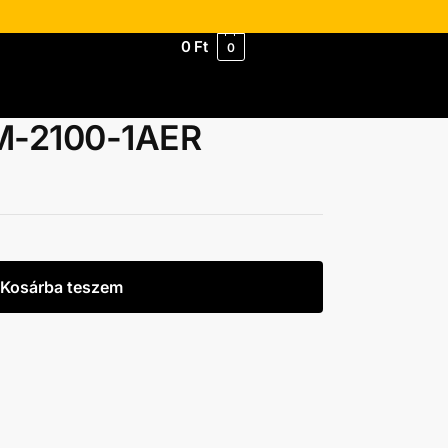
0
Ft
0
M-2100-1AER
Kosárba teszem