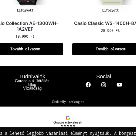
Elfogyott
Elfogyott
io Collection AE-1300WH-
Casio Classic WS-1400H-
1A2VEF
20.990
Ft
19.990
Ft
Tovább olvasom
Tovább olvasom
Tudnivalók
Social
Garancia & Jótállás
Blog
Vízállóság
ÓraKirály - oraking.hu
G
Google értékelések
★★★★★