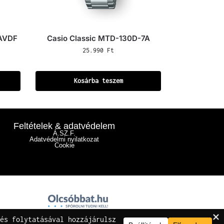
8AVDF
Casio Classic MTD-130D-7A
25.990
Ft
Kosárba teszem
Feltételek & adatvédelem
Á.SZ.F.
Adatvédelmi nyilatkozat
Cookie