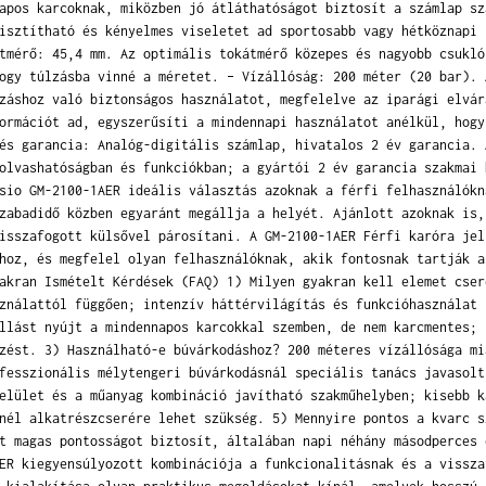
apos karcoknak, miközben jó átláthatóságot biztosít a számlap sz
isztítható és kényelmes viseletet ad sportosabb vagy hétköznapi 
tmérő: 45,4 mm. Az optimális tokátmérő közepes és nagyobb csukló
ogy túlzásba vinné a méretet. – Vízállóság: 200 méter (20 bar). 
záshoz való biztonságos használatot, megfelelve az iparági elvár
ormációt ad, egyszerűsíti a mindennapi használatot anélkül, hogy
és garancia: Analóg-digitális számlap, hivatalos 2 év garancia. 
olvashatóságban és funkciókban; a gyártói 2 év garancia szakmai 
sio GM-2100-1AER ideális választás azoknak a férfi felhasználókn
zabadidő közben egyaránt megállja a helyét. Ajánlott azoknak is,
isszafogott külsővel párosítani. A GM-2100-1AER Férfi karóra jel
hoz, és megfelel olyan felhasználóknak, akik fontosnak tartják a
akran Ismételt Kérdések (FAQ) 1) Milyen gyakran kell elemet cser
ználattól függően; intenzív háttérvilágítás és funkcióhasználat 
llást nyújt a mindennapos karcokkal szemben, de nem karcmentes; 
zést. 3) Használható-e búvárkodáshoz? 200 méteres vízállósága mi
fesszionális mélytengeri búvárkodásnál speciális tanács javasolt
elület és a műanyag kombináció javítható szakműhelyben; kisebb k
nél alkatrészcserére lehet szükség. 5) Mennyire pontos a kvarc s
t magas pontosságot biztosít, általában napi néhány másodperces 
ER kiegyensúlyozott kombinációja a funkcionalitásnak és a vissza