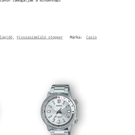
távon támogatják a mindennapi
lágidő
,
Visszaszámláló stopper
Márka:
Casio