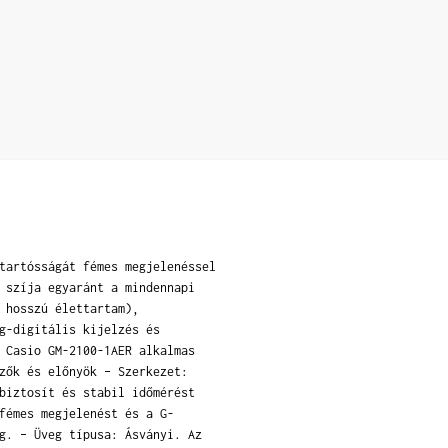
tartósságát fémes megjelenéssel
 szíja egyaránt a mindennapi
 hosszú élettartam),
g-digitális kijelzés és
 Casio GM-2100-1AER alkalmas
zők és előnyök – Szerkezet:
biztosít és stabil időmérést
fémes megjelenést és a G-
g. – Üveg típusa: Ásványi. Az