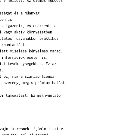
ény mellett. Az elemes működés
sságát és a műanyag
ben is.
ez igazodik, és csökkenti a
i vagy aktív környezetben.
utatós, ugyanakkor praktikus
arbantartást.
iatt viselése kényelmes marad.
 információk esetén is.
ízi tevékenységekhez. Ez az
s.
thoz, míg a számlap típusa
a szerény, mégis prémium hatást
ói támogatást. Ez megnyugtató
zájnt keresnek. Ajánlott aktív