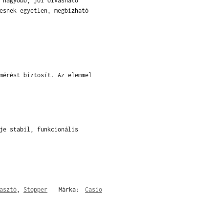
 nagyobb, jól olvasható
esnek egyetlen, megbízható
mérést biztosít. Az elemmel
je stabil, funkcionális
asztó
,
Stopper
Márka:
Casio