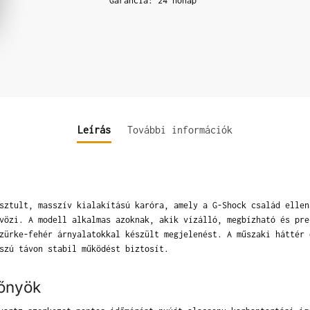
Garancia: 24 hónap
Leírás
További információk
sztult, masszív kialakítású karóra, amely a G-Shock család ellen
vözi. A modell alkalmas azoknak, akik vízálló, megbízható és pre
zürke-fehér árnyalatokkal készült megjelenést. A műszaki háttér 
szú távon stabil működést biztosít.
lőnyök