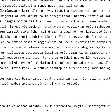
artz szerkezet pontos időmérést nyújt alacsony karbantartási ig
ú üzemidőt biztosít a mindennapi használat során.
él-műanyag
A kombinált tokanyag ötvözi a rozsdamentes acél tartó
 megőrzi az óra strukturális integritását intenzív használat köz
állóságra optimalizált
Az üveg típusa a hétköznapi igénybevételh
atát. Ez előnyös azoknak, akik gyakran viselik az órát szabadtér
yen tisztítható
A fehér színű szíj anyaga könnyen kezelhető és m
akítás csökkenti a bőrirritáció esélyét és egyszerűbbé teszi a k
es tokátmérő masszív megjelenést ad, de a lekerekített formák m
ztosít a számlap elemei számára, ami hasznos analóg és digitális
es vízállóság alkalmassá teszi az órát úszáshoz és szabadtéri v
elő védelem megbízhatóan tartja az értéket nedves környezetben i
umkijelző egyszerű, funkcionális információt ad a napi használa
tó felületet kínál. A szürke számlap és a fehér szíj kombinációj
os garancia biztonságot nyújt a vásárlás után, és jelzi a gyárt
 távú megbízhatóságot várnak el egy karórától.
deális választás azoknak, akik strapabíró, mégis visszafogott di