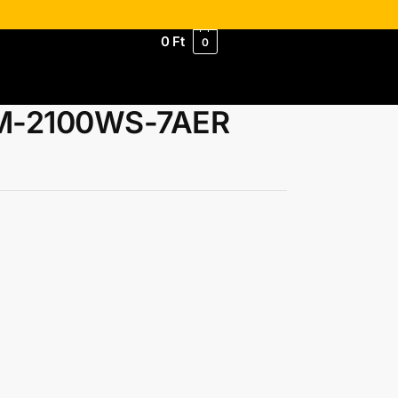
0
Ft
0
GM-2100WS-7AER