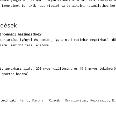
evékenységekhez, valamint olyan felhasználóknak, akik szeretik a
 igényeinek is, akik napi viselethez és alkalmi használathoz ker
rdések
indennapi használathoz?
bantartást igényel és pontos, így a napi rutinban megbízható idő
sszú üzemidőt tesz lehetővé.
ív anyaghasználata, 200 m-es vízállósága és 49.3 mm-es tokátmérő
 sportos használ
ategóriák:
Férfi
,
Karóra
Címkék:
Megvilágítás
,
Rezgésálló
,
Ri