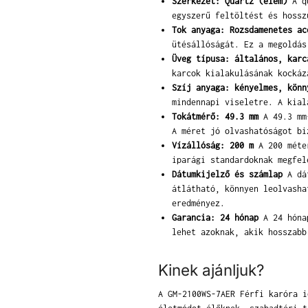
Szerkezet: Quartz (elem)
A qu
egyszerű feltöltést és hossz
Tok anyaga: Rozsdamenetes ac
ütésállóságát. Ez a megoldás
Üveg típusa: általános, karc
karcok kialakulásának kockáz
Szíj anyaga: kényelmes, könn
mindennapi viseletre. A kial
Tokátmérő: 49.3 mm
A 49.3 mm-
A méret jó olvashatóságot bi
Vízállóság: 200 m
A 200 méter
iparági standardoknak megfel
Dátumkijelző és számlap
A dát
átlátható, könnyen leolvasha
eredményez.
Garancia: 24 hónap
A 24 hónap
lehet azoknak, akik hosszabb
Kinek ajánljuk?
A GM-2100WS-7AER Férfi karóra i