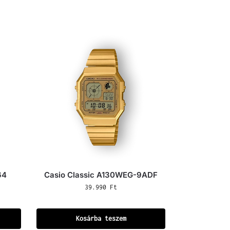
64
Casio Classic A130WEG-9ADF
39.990
Ft
Kosárba teszem