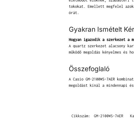
életmódot élőknek, szabadtéri t
tokokat. Emellett megfelel azok
órát.
Gyakran Ismételt Ké
Hogyan igazodik a szerkezet a m
A quartz szerkezet alacsony kar
működő megoldás kényelmes és ho
Összefoglaló
A Casio GM-2100WS-7AER kombinat
megoldást kínál a mindennapi és
Cikkszám:
GM-2100WS-7AER
K