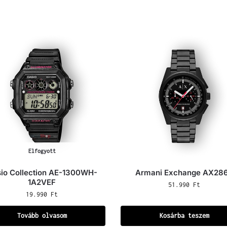
Elfogyott
io Collection AE-1300WH-
Armani Exchange AX28
1A2VEF
51.990
Ft
19.990
Ft
Tovább olvasom
Kosárba teszem