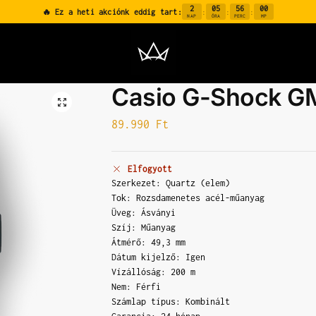
2
05
56
00
🔥 Ez a heti akciónk eddig tart:
:
:
:
NAP
ÓRA
PERC
MP
Casio G-Shock 
89.990
Ft
Elfogyott
Szerkezet: Quartz (elem)
Tok: Rozsdamenetes acél-műanyag
Üveg: Ásványi
Szíj: Műanyag
Átmérő: 49,3 mm
Dátum kijelző: Igen
Vízállóság: 200 m
Nem: Férfi
Számlap típus: Kombinált