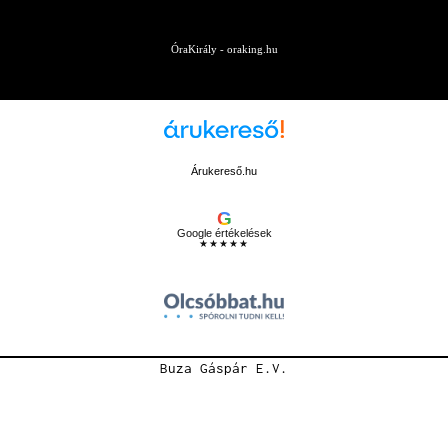
ÓraKirály - oraking.hu
Árukereső.hu
G
Google értékelések
★★★★★
Buza Gáspár E.V.