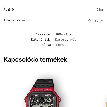
Átmérő
28mm
Számlap színe
Gyöngyház
Cikkszám:
GW0471L2
Kategóriák:
Karóra
,
Női
Márka:
Guess
Kapcsolódó termékek