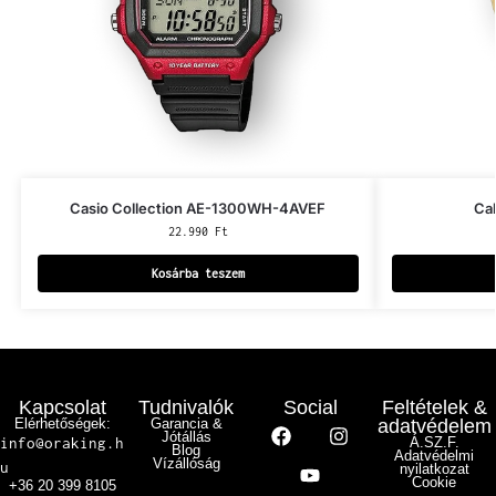
Casio Collection AE-1300WH-4AVEF
Ca
22.990
Ft
Kosárba teszem
Kapcsolat
Tudnivalók
Social
Feltételek &
Elérhetőségek:
Garancia &
adatvédelem
Jótállás
info@oraking.h
Á.SZ.F.
Blog
Adatvédelmi
Vízállóság
u
nyilatkozat
Cookie
+36 20 399 8105