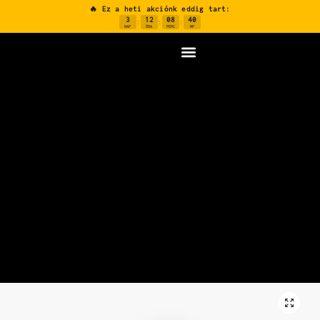
🔥 Ez a heti akciónk eddig tart:
3
12
08
39
:
:
:
NAP
ÓRA
PERC
MP