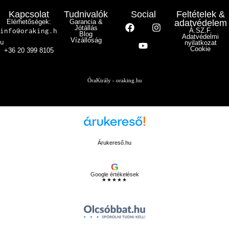
Kapcsolat
Tudnivalók
Social
Feltételek &
Elérhetőségek:
Garancia &
adatvédelem
Jótállás
info@oraking.h
Á.SZ.F.
Blog
Adatvédelmi
Vízállóság
u
nyilatkozat
Cookie
+36 20 399 8105
ÓraKirály - oraking.hu
Árukereső.hu
G
Google értékelések
★★★★★