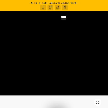
🔥 Ez a heti akciónk eddig tart:
1
17
23
54
:
:
:
NAP
ÓRA
PERC
MP