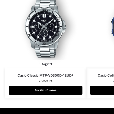
Elfogyott
Casio Classic MTP-VD300D-1EUDF
Casio Co
27.990
Ft
Tovább olvasom