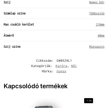
Szíj
Nemes bőr
Számlap színe
Többszínű
Max csukló kerület
210mm
Átmérő
40mm
Szíj színe
Rózsaszín
Cikkszám:
GW0529L1
Kategóriák:
Karóra
,
Női
Márka:
Guess
Kapcsolódó termékek
-13%