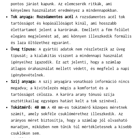
pontos járást kapunk. Az elemcserék ritkák, ami
kényelmes használatot eredményez a mindennapokban.
Tok anyaga: Rozsdamentes acél
A rozsdamentes acél tok
tartósságot és kopásállóságot kínál, ami hosszabb
élettartamot jelent a karórának. Emellett a fém felület
elegáns megjelenést ad, ami könnyen illeszkedik formális
és laza öltözethez egyaránt.
Üveg típusa:
A gyártói adatok nem részletezik az üveg
típusát; a kialakítás viszont a mindennapi használat
igényeihez igazodik. Ez azt jelenti, hogy a számlap
átlagos órahasználat mellett védett, és megfelel a napi
igénybevételnek.
Szíj anyaga:
A szíj anyagára vonatkozó információ nincs
megadva; a kivitelezés mégis a komfortot és a
tartósságot célozza. A karóra arany tónusú szíja
esztétikailag egységes hatást kelt a tok színével.
Tokátmérő: 40 mm
A 40 mm-es tokátmérő közepes méretnek
számít, amely sokféle csuklómérethez illeszkedik. Az
arányos méret biztosítja, hogy a számlap jól olvasható
maradjon, miközben nem tűnik túl mértékletesnek a kisebb
csuklókon sem.