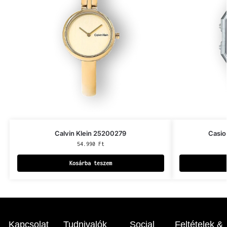
Calvin Klein 25200279
Casio
54.990
Ft
Kosárba teszem
Kapcsolat
Tudnivalók
Social
Feltételek &