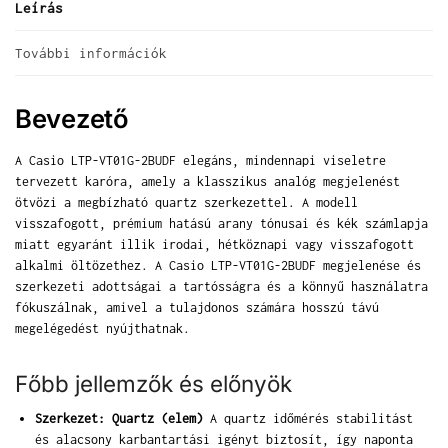
Leírás
További információk
Bevezető
A Casio LTP-VT01G-2BUDF elegáns, mindennapi viseletre
tervezett karóra, amely a klasszikus analóg megjelenést
ötvözi a megbízható quartz szerkezettel. A modell
visszafogott, prémium hatású arany tónusai és kék számlapja
miatt egyaránt illik irodai, hétköznapi vagy visszafogott
alkalmi öltözethez. A Casio LTP-VT01G-2BUDF megjelenése és
szerkezeti adottságai a tartósságra és a könnyű használatra
fókuszálnak, amivel a tulajdonos számára hosszú távú
megelégedést nyújthatnak.
Főbb jellemzők és előnyök
Szerkezet: Quartz (elem)
A quartz időmérés stabilitást
és alacsony karbantartási igényt biztosít, így naponta