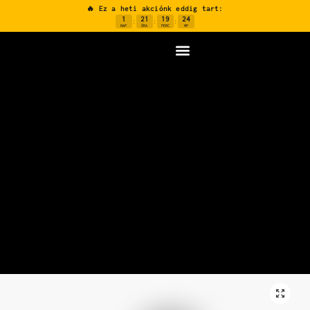
🔥 Ez a heti akciónk eddig tart:
1
21
19
23
:
:
:
NAP
ÓRA
PERC
MP