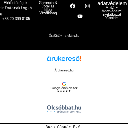
Elérhetőségek:
Garancia &
adatvédelem
Jótállás
info@oraking.h
Á.SZ.F.
Blog
Adatvédelmi
Vízállóság
u
nyilatkozat
Cookie
+36 20 399 8105
ÓraKirály - oraking.hu
Árukereső.hu
G
Google értékelések
★★★★★
Buza Gáspár E.V.