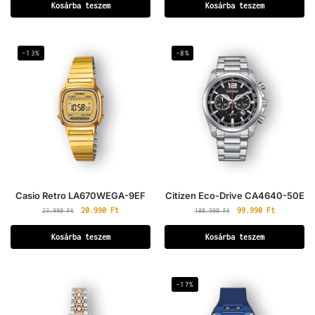
Kosárba teszem
Kosárba teszem
-13%
-8%
Casio Retro LA670WEGA-9EF
Citizen Eco-Drive CA4640-50E
20.990
Ft
99.990
Ft
23.990
Ft
108.990
Ft
Kosárba teszem
Kosárba teszem
-17%