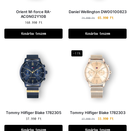
Orient M-force RA-
Daniel Wellington DW00100823
AC0N02Y10B
65.990
Ft
74.990
Ft
160.990
Ft
Kosárba teszem
Kosárba teszem
-11%
Tommy Hilfiger Blake 1782305
Tommy Hilfiger Blake 1782303
37.990
Ft
33.990
Ft
37.990
Ft
Kosárba teszem
Kosárba teszem