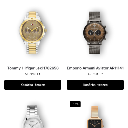
Tommy Hilfiger Lexi 1782658
Emporio Armani Aviator AR11141
51.990
Ft
45.990
Ft
Kosárba teszem
Kosárba teszem
-12%