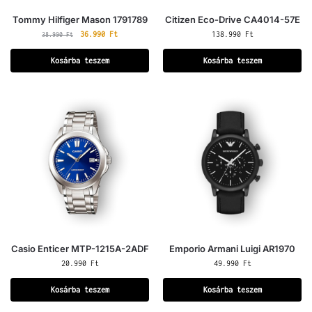
Tommy Hilfiger Mason 1791789
Citizen Eco-Drive CA4014-57E
36.990
Ft
138.990
Ft
38.990
Ft
Kosárba teszem
Kosárba teszem
Casio Enticer MTP-1215A-2ADF
Emporio Armani Luigi AR1970
20.990
Ft
49.990
Ft
Kosárba teszem
Kosárba teszem