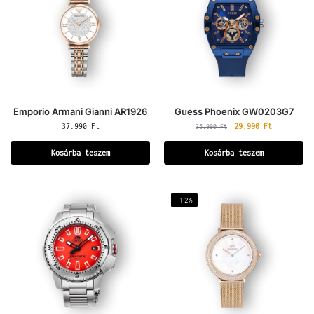
Emporio Armani Gianni AR1926
Guess Phoenix GW0203G7
37.990
Ft
29.990
Ft
35.990
Ft
Kosárba teszem
Kosárba teszem
-12%