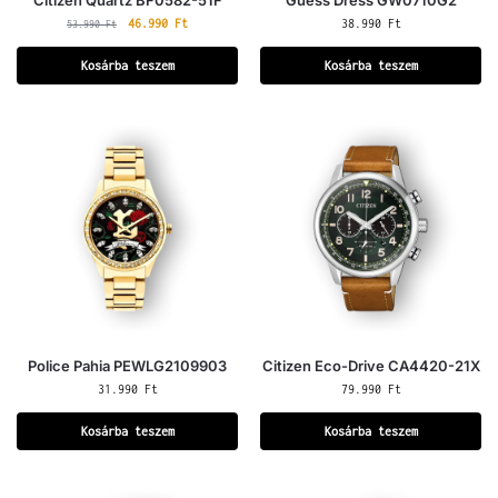
Citizen Quartz BF0582-51F
Guess Dress GW0710G2
46.990
Ft
38.990
Ft
53.990
Ft
Kosárba teszem
Kosárba teszem
Police Pahia PEWLG2109903
Citizen Eco-Drive CA4420-21X
31.990
Ft
79.990
Ft
Kosárba teszem
Kosárba teszem