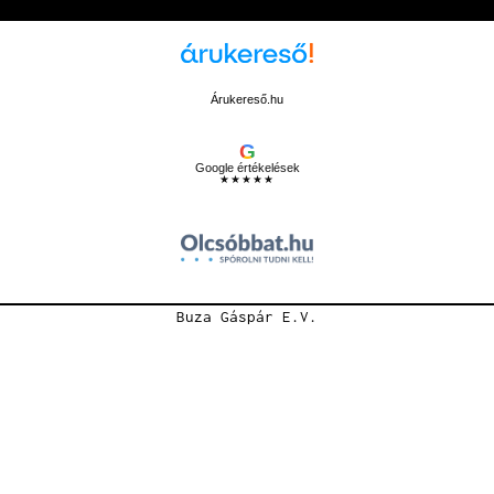
Árukereső.hu
G
Google értékelések
★★★★★
Buza Gáspár E.V.