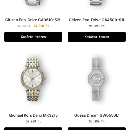
Citizen Eco-Drive CA0610-52L
Citizen Eco-Drive CA4500-91L
83.990
Ft
95.990
Ft
95.990
Ft
Kosárba teszem
Kosárba teszem
Michael Kors Darci MK3215
Guess Dream GW0550L1
36.990
Ft
53.990
Ft