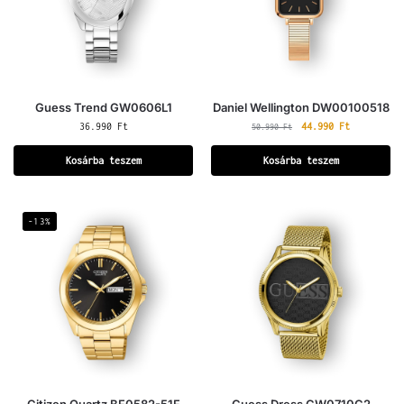
Guess Trend GW0606L1
Daniel Wellington DW00100518
36.990
Ft
44.990
Ft
50.990
Ft
Kosárba teszem
Kosárba teszem
-13%