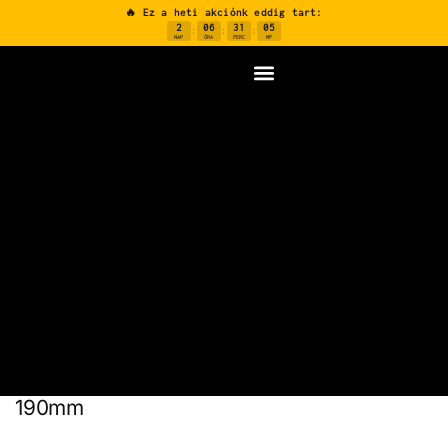
🔥 Ez a heti akciónk eddig tart:
2
06
31
04
:
:
:
NAP
ÓRA
PERC
MP
190mm