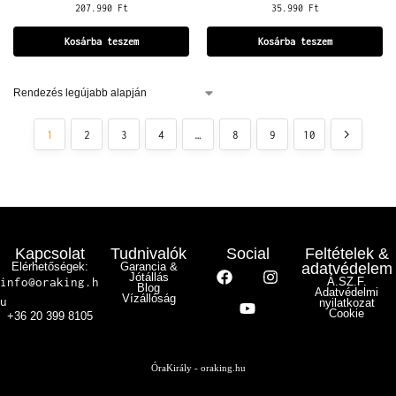
207.990
Ft
35.990
Ft
Kosárba teszem
Kosárba teszem
1
2
3
4
…
8
9
10
Kapcsolat
Tudnivalók
Social
Feltételek &
Elérhetőségek:
Garancia &
adatvédelem
Jótállás
info@oraking.h
Á.SZ.F.
Blog
Adatvédelmi
Vízállóság
u
nyilatkozat
Cookie
+36 20 399 8105
ÓraKirály - oraking.hu