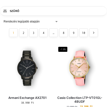
SZŰRŐ
1
2
3
4
…
8
9
10
-13%
Armani Exchange AX2701
Casio Collection LTP-VT01GL-
4BUDF
38.990
Ft
19.990
Ft
22.990
Ft