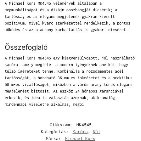
A Michael Kors MK4545 vélemények általában a
megmunkáltságot és a dizájn összhangját dicsérik; a
tartósság és az elegáns megjelenés gyakran kiemelt
pozitívum. Mivel kvarc szerkezettel rendelkezik, a pontos
működés és az alacsony karbantartás is gyakori dicséret.
Összefoglaló
A Michael Kors MK4545 egy kiegyensúlyozott, jól használható
karóra, amely megfelel a modern igényeknek anélkül, hogy
túlzó ígéreteket tenne. Kombinálja a rozsdamentes acél
tartósságát, a hordható 36 mm-es tokméretet és a praktikus
50 m-es vízállóságot, miközben a vörös arany tónus elegáns
megjelenést biztosít. Az eszköz 24 hónapos garanciával
érkezik, és ideális választás azoknak, akik analóg,
mindennapi viseletre alkalmas, megbí
Cikkszám:
MK4545
Kategóriák:
Karóra
,
Női
Márka:
Michael Kors