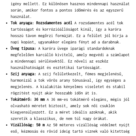
igény mellett. Ez különösen hasznos mindennapi használat
során, amikor fontos a pontos időmérés és az egyszerű
használat.
Tok anyaga: Rozsdamentes acél
A rozsdamentes acél tok
tartósságot és korrózióállóságot kínál, így a karóra
hosszú távon megőrzi formáját. Ez a felület jól bírja a
napi kopást, ugyanakkor elegáns fényt ad a darabnak.
Üveg típusa:
A karóra üvege iparági standardoknak
megfelelően karcálló kivitelű, amely megvédi a számlapot
a mindennapi sérülésektől. Ez növeli az eszköz
használhatóságát és esztétikai tartósságát.
Szíj anyaga:
A szíj felületkezelt, fémes megjelenésű,
harmonizál a tok vörös arany tónusával, így egységes a
megjelenés. A kialakítás kényelmes viseletet és stabil
rögzítést nyújt akár hosszabb időn át is.
Tokátmérő: 36 mm
A 36 mm-es tokátmérő elegáns, mégis jól
olvasható méretet biztosít, amely sok női csuklón
kiegyensúlyozott. Ez a méret ideális azoknak, akik
szeretik a klasszikus, de nem túl nagy órákat.
Vízállóság: 50 m
Az 50 méteres vízállóság védelmet nyújt
eső, kézmosás és rövid ideig tartó víznek való kitettség