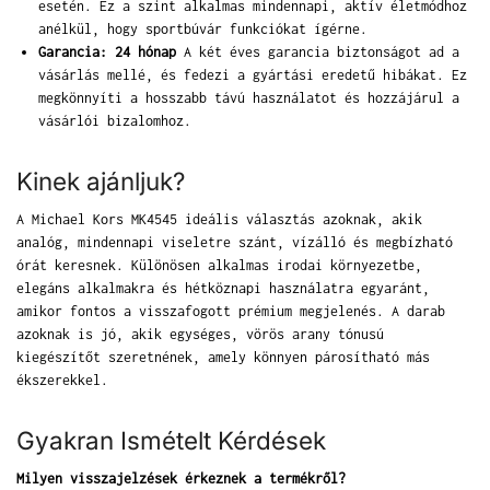
esetén. Ez a szint alkalmas mindennapi, aktív életmódhoz
anélkül, hogy sportbúvár funkciókat ígérne.
Garancia: 24 hónap
A két éves garancia biztonságot ad a
vásárlás mellé, és fedezi a gyártási eredetű hibákat. Ez
megkönnyíti a hosszabb távú használatot és hozzájárul a
vásárlói bizalomhoz.
Kinek ajánljuk?
A Michael Kors MK4545 ideális választás azoknak, akik
analóg, mindennapi viseletre szánt, vízálló és megbízható
órát keresnek. Különösen alkalmas irodai környezetbe,
elegáns alkalmakra és hétköznapi használatra egyaránt,
amikor fontos a visszafogott prémium megjelenés. A darab
azoknak is jó, akik egységes, vörös arany tónusú
kiegészítőt szeretnének, amely könnyen párosítható más
ékszerekkel.
Gyakran Ismételt Kérdések
Milyen visszajelzések érkeznek a termékről?