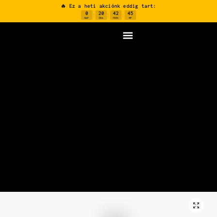
🔥 Ez a heti akciónk eddig tart:
0
20
42
44
:
:
:
NAP
ÓRA
PERC
MP