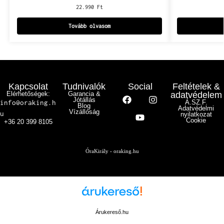
22.990
Ft
Tovább olvasom
Kapcsolat
Tudnivalók
Social
Feltételek &
Elérhetőségek:
Garancia &
adatvédelem
Jótállás
info@oraking.h
Á.SZ.F.
Blog
Adatvédelmi
Vízállóság
u
nyilatkozat
Cookie
+36 20 399 8105
ÓraKirály - oraking.hu
Árukereső.hu