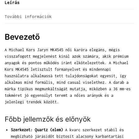
Leírás
További információk
Bevezető
A Michael Kors Jaryn MK4545 női karóra elegáns, mégis
visszafogott megjelenést kínál azok számára, akik prémium
anyagok és pontos működés iránt elkötelezettek. A Michael
Kors MK4545 letisztult formanyelvet és mindennapi
használatra alkalmassá tett tulajdonságokat egyesít, így
alkalmas mind formális, mind casual viselethez. A darab a
márka tipikus megmunkáltságát mutatja, miközben a 36 mm-es
tokméret jó egyensúlyt teremt a nőies arányok és a
jelenlegi trendek között.
Főbb jellemzők és előnyök
Szerkezet: Quartz (elem)
A kvarc szerkezet stabil és
megbízható járásidőt biztosít alacsony karbantartási