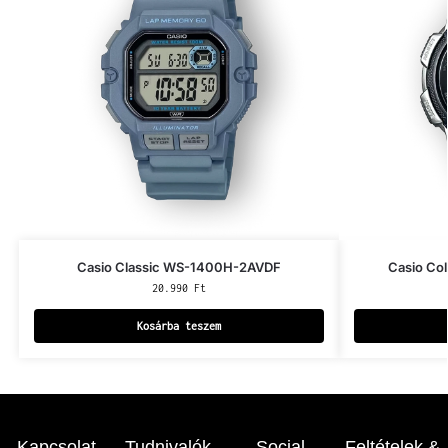
Casio Classic WS-1400H-2AVDF
Casio Co
20.990
Ft
Kosárba teszem
Kapcsolat
Tudnivalók
Social
Feltételek &