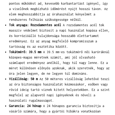
pontos működést ad, kevesebb karbantartást igényel, így
a viselőnek megbízható időmérést nyújt hosszú távon. Az
elem meghosszabbítja az órahasználat kényelmét a
rendszeres felhúzás szükségessége nélkül.
Tok anyaga: Rozsdamentes acél
A rozsdamentes acél tok
masszív védelmet biztosít a napi használat kopása ellen,
és korrózióálló tulajdonsága hosszabb élettartamot
eredményez. Ez az anyag megfelelő kompromisszum a
tartósság és az esztétika között.
Tokátmérő: 39.5 mm
A 39.5 mm-es tokátmérő női karóráknál
közepes-magas méretnek számít, ami jól olvasható
számlapot eredményez anélkül, hogy túl nagy lenne. Ez a
méret különösen előnyös azoknak, akik szeretnék, hogy az
óra jelen legyen, de ne legyen túl domináns.
Vízállóság: 50 m
Az 50 méteres vízállóság lehetővé teszi
az óra biztonságos használatát kézmosáskor, esőben vagy
rövid ideig tartó víznek kitett helyzetekben. Ez a szint
megfelel az alapvető napi igényeknek és növeli a
használati rugalmasságot.
Garancia: 24 hónap
A 24 hónapos garancia biztosítja a
vásárló számára, hogy a gyártói hibákra vonatkozóan