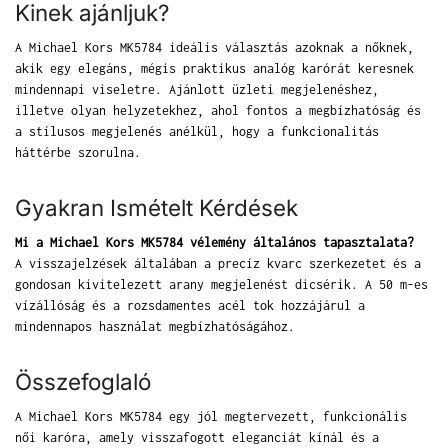
Kinek ajánljuk?
A Michael Kors MK5784 ideális választás azoknak a nőknek,
akik egy elegáns, mégis praktikus analóg karórát keresnek
mindennapi viseletre. Ajánlott üzleti megjelenéshez,
illetve olyan helyzetekhez, ahol fontos a megbízhatóság és
a stílusos megjelenés anélkül, hogy a funkcionalitás
háttérbe szorulna.
Gyakran Ismételt Kérdések
Mi a Michael Kors MK5784 vélemény általános tapasztalata?
A visszajelzések általában a precíz kvarc szerkezetet és a
gondosan kivitelezett arany megjelenést dicsérik. A 50 m-es
vízállóság és a rozsdamentes acél tok hozzájárul a
mindennapos használat megbízhatóságához.
Összefoglaló
A Michael Kors MK5784 egy jól megtervezett, funkcionális
női karóra, amely visszafogott eleganciát kínál és a