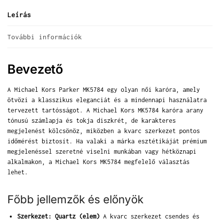
Leírás
További információk
Bevezető
A Michael Kors Parker MK5784 egy olyan női karóra, amely
ötvözi a klasszikus eleganciát és a mindennapi használatra
tervezett tartósságot. A Michael Kors MK5784 karóra arany
tónusú számlapja és tokja diszkrét, de karakteres
megjelenést kölcsönöz, miközben a kvarc szerkezet pontos
időmérést biztosít. Ha valaki a márka esztétikáját prémium
megjelenéssel szeretné viselni munkában vagy hétköznapi
alkalmakon, a Michael Kors MK5784 megfelelő választás
lehet.
Főbb jellemzők és előnyök
Szerkezet: Quartz (elem)
A kvarc szerkezet csendes és