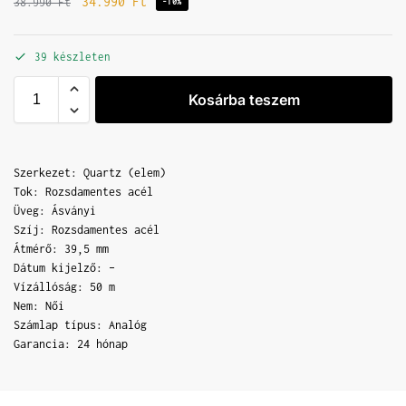
34.990
Ft
38.990
Ft
-10%
39 készleten
Kosárba teszem
Szerkezet: Quartz (elem)
Tok: Rozsdamentes acél
Üveg: Ásványi
Szíj: Rozsdamentes acél
Átmérő: 39,5 mm
Dátum kijelző: –
Vízállóság: 50 m
Nem: Női
Számlap típus: Analóg
Garancia: 24 hónap