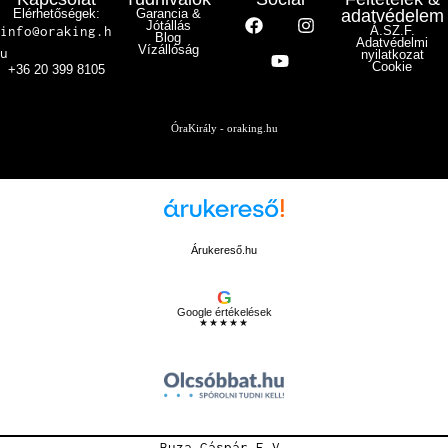
Elérhetőségek:
Garancia &
adatvédelem
Jótállás
info@oraking.h
Á.SZ.F.
Blog
Adatvédelmi
Vízállóság
u
nyilatkozat
Cookie
+36 20 399 8105
ÓraKirály - oraking.hu
Árukereső.hu
G
Google értékelések
★★★★★
Buza Gáspár E.V.