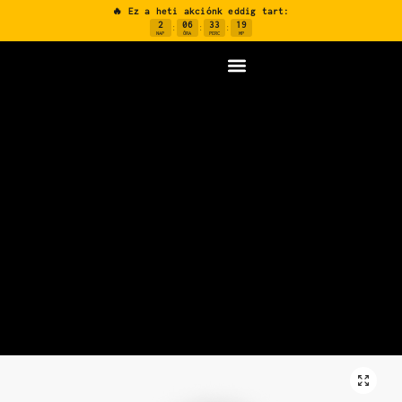
🔥 Ez a heti akciónk eddig tart:
2
06
33
18
:
:
:
NAP
ÓRA
PERC
MP