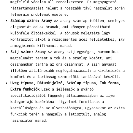
megfelelő védelem áll rendelkezésre. Ez megnyugtató
háttértámogatást jelent a hosszabb távú használat során
felmerülő problémák esetére.
Számlap színe: Arany
Az arany számlap időtlen, semleges
eleganciát ad az órának, ami könnyen párosítható
különféle öltözékekkel. A tónusok melegsége lágy
kontrasztot alkot a rozsdamentes acél felületekkel, így
a megjelenés kifinomult marad.
Szíj színe: Arany
Az arany szíj egységes, harmonikus
megjelenést teremt a tok és a számlap között, ami
összhangban tartja az óra dizájnját. A szíj anyagát
illetően általánosabb megfogalmazással: a kivitelezés a
komfort és a tartósság szem előtt tartásával készült.
Üveg típusa, Dátumkijelző, Számlap típusa, Tok forma,
Extra funkciók
Ezek a jellemzők a gyártó
specifikációjától függnek; általánosságban az ilyen
kategóriájú karóráknál figyelmet fordítanak a
karcállóságra és az olvashatóságra, ugyanakkor az extra
funkciók terén a hangsúly a letisztult, analóg
használaton marad.