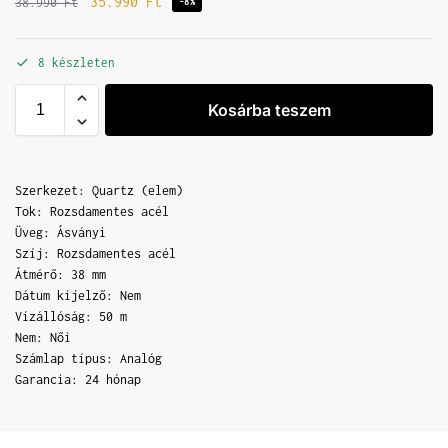
35.990
Ft
38.990
Ft
-8%
8 készleten
Kosárba teszem
Szerkezet: Quartz (elem)
Tok: Rozsdamentes acél
Üveg: Ásványi
Szíj: Rozsdamentes acél
Átmérő: 38 mm
Dátum kijelző: Nem
Vízállóság: 50 m
Nem: Női
Számlap típus: Analóg
Garancia: 24 hónap