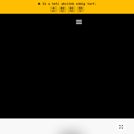
🔥 Ez a heti akciónk eddig tart:
4
02
03
55
:
:
:
NAP
ÓRA
PERC
MP