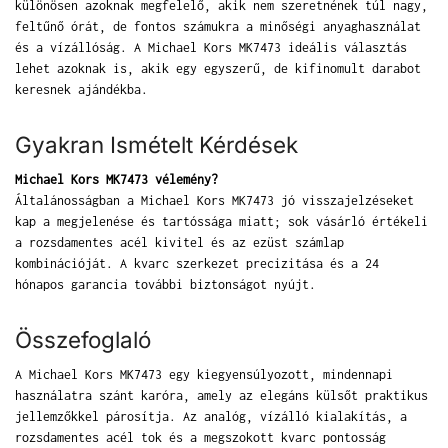
különösen azoknak megfelelő, akik nem szeretnének túl nagy,
feltűnő órát, de fontos számukra a minőségi anyaghasználat
és a vízállóság. A Michael Kors MK7473 ideális választás
lehet azoknak is, akik egy egyszerű, de kifinomult darabot
keresnek ajándékba.
Gyakran Ismételt Kérdések
Michael Kors MK7473 vélemény?
Általánosságban a Michael Kors MK7473 jó visszajelzéseket
kap a megjelenése és tartóssága miatt; sok vásárló értékeli
a rozsdamentes acél kivitel és az ezüst számlap
kombinációját. A kvarc szerkezet precizitása és a 24
hónapos garancia további biztonságot nyújt.
Összefoglaló
A Michael Kors MK7473 egy kiegyensúlyozott, mindennapi
használatra szánt karóra, amely az elegáns külsőt praktikus
jellemzőkkel párosítja. Az analóg, vízálló kialakítás, a
rozsdamentes acél tok és a megszokott kvarc pontosság