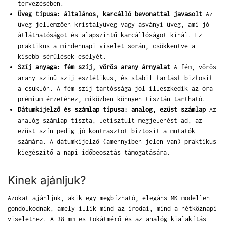
tervezésében.
Üveg típusa: általános, karcálló bevonattal javasolt
Az
üveg jellemzően kristályüveg vagy ásványi üveg, ami jó
átláthatóságot és alapszintű karcállóságot kínál. Ez
praktikus a mindennapi viselet során, csökkentve a
kisebb sérülések esélyét.
Szíj anyaga: fém szíj, vörös arany árnyalat
A fém, vörös
arany színű szíj esztétikus, és stabil tartást biztosít
a csuklón. A fém szíj tartóssága jól illeszkedik az óra
prémium érzetéhez, miközben könnyen tisztán tartható.
Dátumkijelző és számlap típusa: analog, ezüst számlap
Az
analóg számlap tiszta, letisztult megjelenést ad, az
ezüst szín pedig jó kontrasztot biztosít a mutatók
számára. A dátumkijelző (amennyiben jelen van) praktikus
kiegészítő a napi időbeosztás támogatására.
Kinek ajánljuk?
Azokat ajánljuk, akik egy megbízható, elegáns MK modellen
gondolkodnak, amely illik mind az irodai, mind a hétköznapi
viselethez. A 38 mm-es tokátmérő és az analóg kialakítás