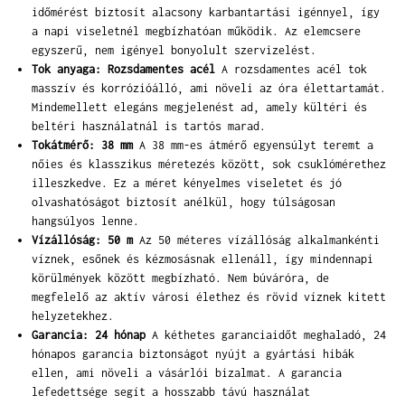
időmérést biztosít alacsony karbantartási igénnyel, így
a napi viseletnél megbízhatóan működik. Az elemcsere
egyszerű, nem igényel bonyolult szervizelést.
Tok anyaga: Rozsdamentes acél
A rozsdamentes acél tok
masszív és korrózióálló, ami növeli az óra élettartamát.
Mindemellett elegáns megjelenést ad, amely kültéri és
beltéri használatnál is tartós marad.
Tokátmérő: 38 mm
A 38 mm-es átmérő egyensúlyt teremt a
nőies és klasszikus méretezés között, sok csuklómérethez
illeszkedve. Ez a méret kényelmes viseletet és jó
olvashatóságot biztosít anélkül, hogy túlságosan
hangsúlyos lenne.
Vízállóság: 50 m
Az 50 méteres vízállóság alkalmankénti
víznek, esőnek és kézmosásnak ellenáll, így mindennapi
körülmények között megbízható. Nem búváróra, de
megfelelő az aktív városi élethez és rövid víznek kitett
helyzetekhez.
Garancia: 24 hónap
A kéthetes garanciaidőt meghaladó, 24
hónapos garancia biztonságot nyújt a gyártási hibák
ellen, ami növeli a vásárlói bizalmat. A garancia
lefedettsége segít a hosszabb távú használat