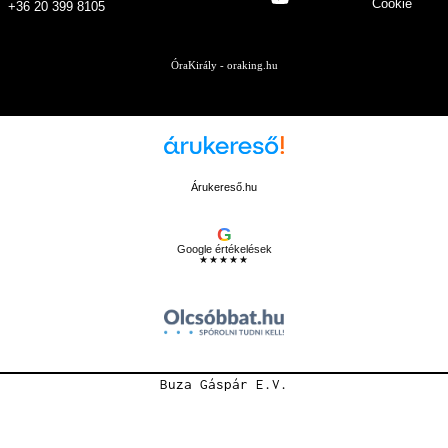
Cookie
+36 20 399 8105
ÓraKirály - oraking.hu
Árukereső.hu
G
Google értékelések
★★★★★
Buza Gáspár E.V.