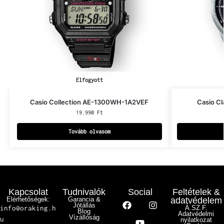
Elfogyott
Casio Collection AE-1300WH-1A2VEF
Casio C
19.990
Ft
Tovább olvasom
Kapcsolat
Tudnivalók
Social
Feltételek &
Elérhetőségek:
Garancia &
adatvédelem
Jótállás
info@oraking.h
Á.SZ.F.
Blog
Adatvédelmi
Vízállóság
u
nyilatkozat