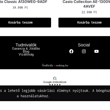
io Classic A130WEG-9ADF
Casio Collection AE-130
4AVEF
39.990
Ft
22.990
Ft
Kosárba teszem
Kosárba teszem
Tudnivalók
Social
Garancia & Jótállás
Blog
Vízállóság
ÓraKirály - oraking.hu
G
Google értékelések
★★★★★
Buza Gáspár E.V.