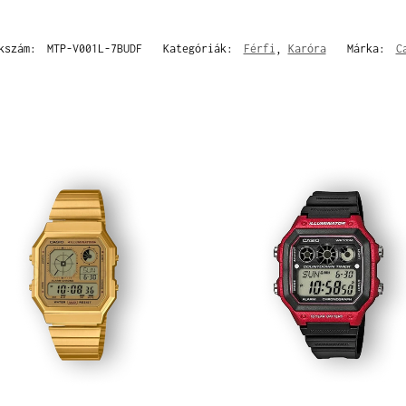
kszám:
MTP-V001L-7BUDF
Kategóriák:
Férfi
,
Karóra
Márka:
C