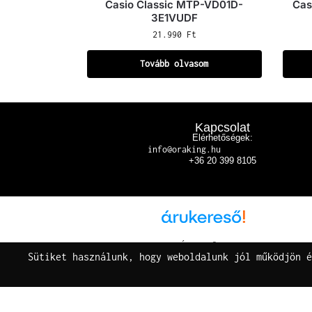
Casio Classic MTP-VD01D-
Cas
3E1VUDF
21.990
Ft
Tovább olvasom
Kapcsolat
Elérhetőségek:
info@oraking.hu
+36 20 399 8105
Árukereső.hu