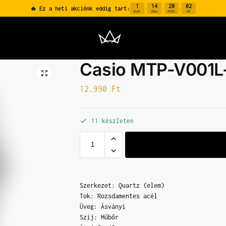
1
14
20
01
🔥 Ez a heti akciónk eddig tart:
:
:
:
NAP
ÓRA
PERC
MP
Casio MTP-V001
12.990
Ft
11 készleten
Szerkezet: Quartz (elem)
Tok: Rozsdamentes acél
Üveg: Ásványi
Szíj: Műbőr