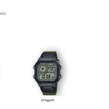
asio
Elfogyott