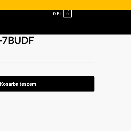
0
Ft
0
L-7BUDF
Kosárba teszem