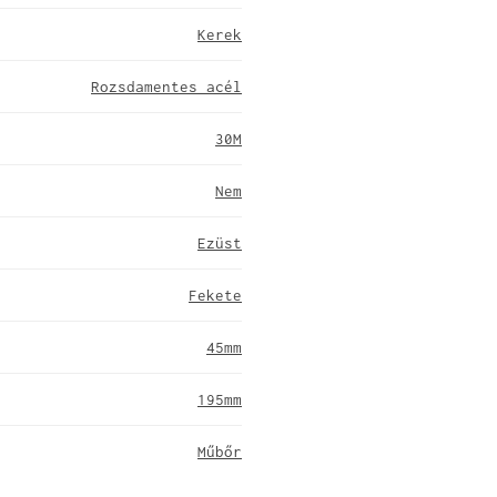
Kerek
Rozsdamentes acél
30M
Nem
Ezüst
Fekete
45mm
195mm
Műbőr