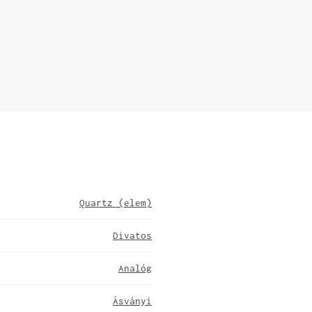
Quartz (elem)
Divatos
Analóg
Ásványi