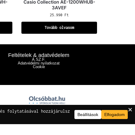
0WH-
Casio Collection AE-1200WHUB-
3AVEF
25.990
Ft
Tovább olvasom
Feltételek & adatvédelem
Á.SZ.F.
Adatvédelmi nyilatkozat
Cookie