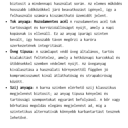
biztosít a mindennapi használat során. Az elemes működés
hosszabb időközökkel járó beavatkozást igényel, így a
felhasználó számára kiszámítható üzemidőt jelent.
Tok anyaga: Rozsdamentes acél
A rozsdamentes acél tok
tartósságot és korrózióállóságot nyújt, amely a napi
kopásnak is ellenáll. Ez az anyag iparági szinten
bevált, így hosszabb távon megőrzi a karóra
szerkezetének integritását.
Üveg típusa:
A számlapot védő üveg általános, tartós
kialakítást feltételez, amely a hétköznapi karcokkal és
ütődésekkel szemben védelmet nyújt. Az üveganyag
kiválasztása a használati környezettől függően jó
kompromisszumot kínál átláthatóság és strapabíróság
között.
Szíj anyaga:
A barna színben elérhető szíj klasszikus
megjelenést biztosít; az anyag típusa kényelmi és
tartóssági szempontokat egyaránt befolyásol. A bőr vagy
bőrhatású megoldás elegáns megjelenést ad, míg a
szintetikus alternatívák könnyebb karbantartást tesznek
lehetővé.