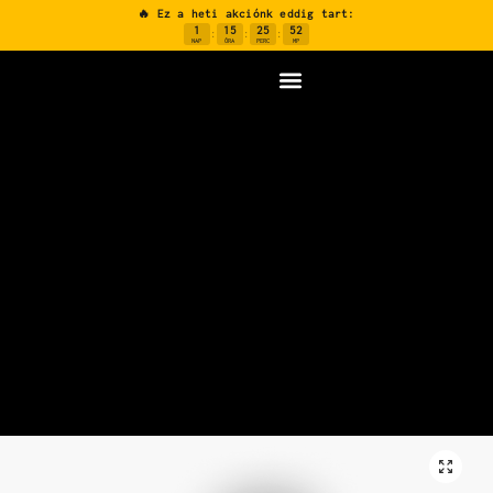
🔥 Ez a heti akciónk eddig tart:
1
15
25
51
:
:
:
NAP
ÓRA
PERC
MP