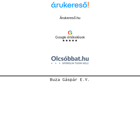
Árukereső.hu
G
Google értékelések
★★★★★
Buza Gáspár E.V.