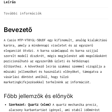
Leírás
További információk
Bevezető
A Casio MTP-VT01GL-5BUDF egy kifinomult, analóg kialakítású
karóra, amely a mindennapi viseletet és az egyszerű
eleganciát ötvözi. A barna számlappal és barna szíjjal
szerelt modell diszkrét, mégis megjelenést adó megoldásként
pozícionálható az egyszerűbb üzleti és hétköznapi
öltözethez. A következő leírás szakmai szemmel vizsgálja a
műszaki jellemzőket és használati előnyöket, támogatva a
vásárlási döntést anélkül, hogy túlzó
marketingkifejezésekkel terhelnénk az információt.
Főbb jellemzők és előnyök
Szerkezet: Quartz (elem)
A quartz mechanika precíz,
alacsony karbantartást igényel, ami stabil időmérést