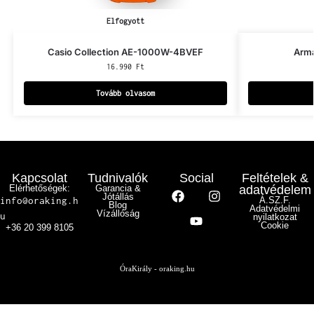
Elfogyott
Casio Collection AE-1000W-4BVEF
Arm
16.990
Ft
Tovább olvasom
Kapcsolat
Tudnivalók
Social
Feltételek &
Elérhetőségek:
Garancia &
adatvédelem
Jótállás
info@oraking.h
Á.SZ.F.
Blog
Adatvédelmi
Vízállóság
u
nyilatkozat
Cookie
+36 20 399 8105
ÓraKirály - oraking.hu