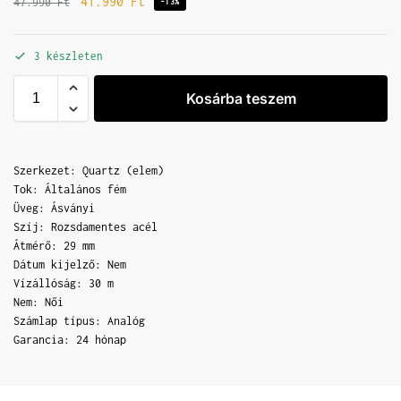
41.990
Ft
47.990
Ft
-13%
3 készleten
Kosárba teszem
Szerkezet: Quartz (elem)
Tok: Általános fém
Üveg: Ásványi
Szíj: Rozsdamentes acél
Átmérő: 29 mm
Dátum kijelző: Nem
Vízállóság: 30 m
Nem: Női
Számlap típus: Analóg
Garancia: 24 hónap