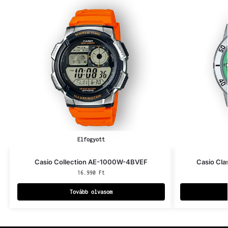
Elfogyott
Casio Collection AE-1000W-4BVEF
Casio Cl
16.990
Ft
Tovább olvasom