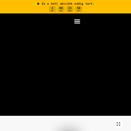
🔥 Ez a heti akciónk eddig tart:
2
08
23
57
:
:
:
NAP
ÓRA
PERC
MP