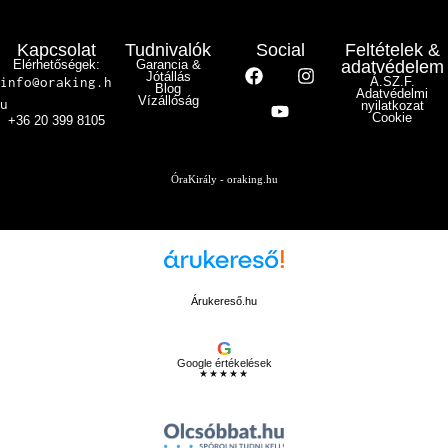
Kapcsolat
Tudnivalók
Social
Feltételek &
Elérhetőségek:
Garancia &
adatvédelem
Jótállás
info@oraking.h
Á.SZ.F.
Blog
Adatvédelmi
Vízállóság
u
nyilatkozat
Cookie
+36 20 399 8105
ÓraKirály - oraking.hu
Árukereső.hu
G
Google értékelések
★★★★★