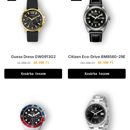
Guess Dress GW0913G2
Citizen Eco-Drive BM8560-29E
48.990
Ft
88.990
Ft
51.990
Ft
101.990
Ft
Kosárba teszem
Kosárba teszem