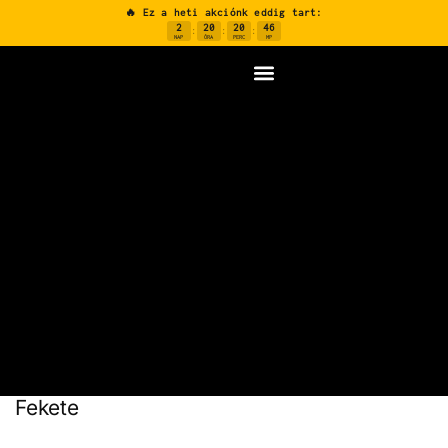
🔥 Ez a heti akciónk eddig tart:
2
20
20
45
:
:
:
NAP
ÓRA
PERC
MP
Fekete