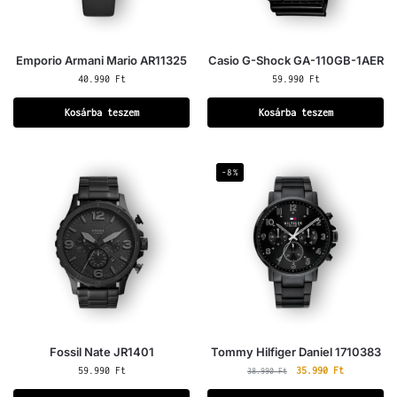
Emporio Armani Mario AR11325
Casio G-Shock GA-110GB-1AER
40.990
Ft
59.990
Ft
Kosárba teszem
Kosárba teszem
-8%
Fossil Nate JR1401
Tommy Hilfiger Daniel 1710383
59.990
Ft
35.990
Ft
38.990
Ft