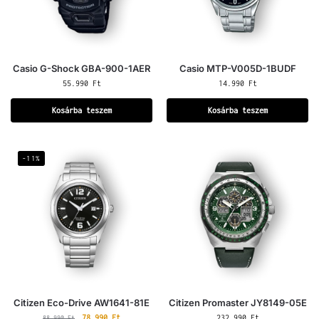
Casio G-Shock GBA-900-1AER
Casio MTP-V005D-1BUDF
55.990
Ft
14.990
Ft
Kosárba teszem
Kosárba teszem
-11%
Citizen Eco-Drive AW1641-81E
Citizen Promaster JY8149-05E
78.990
Ft
232.990
Ft
88.990
Ft