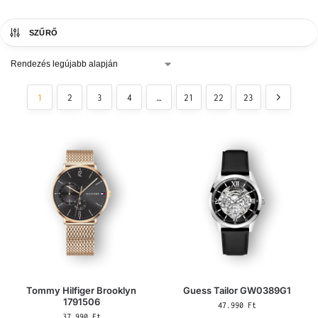
SZŰRŐ
1
2
3
4
…
21
22
23
Tommy Hilfiger Brooklyn
Guess Tailor GW0389G1
1791506
47.990
Ft
37.990
Ft