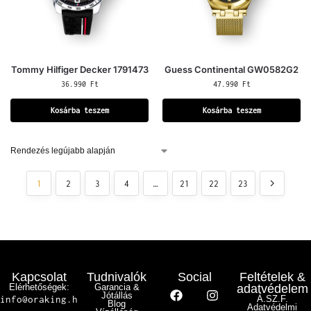
Tommy Hilfiger Decker 1791473
Guess Continental GW0582G2
36.990
Ft
47.990
Ft
Kosárba teszem
Kosárba teszem
1
2
3
4
…
21
22
23
Kapcsolat
Tudnivalók
Social
Feltételek &
Elérhetőségek:
Garancia &
adatvédelem
Jótállás
info@oraking.h
Á.SZ.F.
Blog
Adatvédelmi