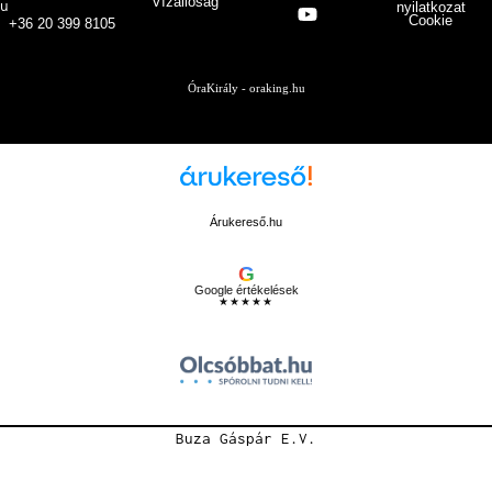
Vízállóság
u
nyilatkozat
Cookie
+36 20 399 8105
ÓraKirály - oraking.hu
Árukereső.hu
G
Google értékelések
★★★★★
Buza Gáspár E.V.