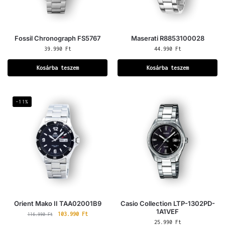
Fossil Chronograph FS5767
Maserati R8853100028
39.990
Ft
44.990
Ft
Kosárba teszem
Kosárba teszem
-11%
Orient Mako II TAA02001B9
Casio Collection LTP-1302PD-
1A1VEF
103.990
Ft
116.990
Ft
25.990
Ft