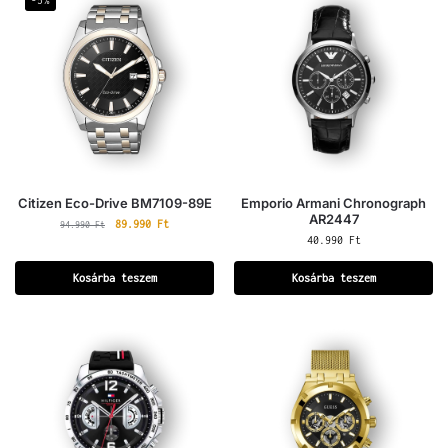
-5%
Citizen Eco-Drive BM7109-89E
Emporio Armani Chronograph
AR2447
89.990
Ft
94.990
Ft
40.990
Ft
Kosárba teszem
Kosárba teszem