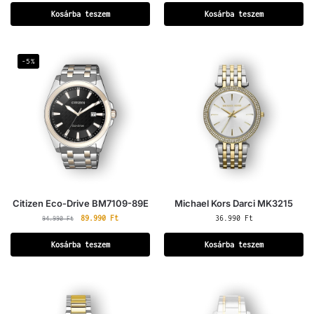
Kosárba teszem
Kosárba teszem
-5%
Citizen Eco-Drive BM7109-89E
Michael Kors Darci MK3215
89.990
Ft
36.990
Ft
94.990
Ft
Kosárba teszem
Kosárba teszem