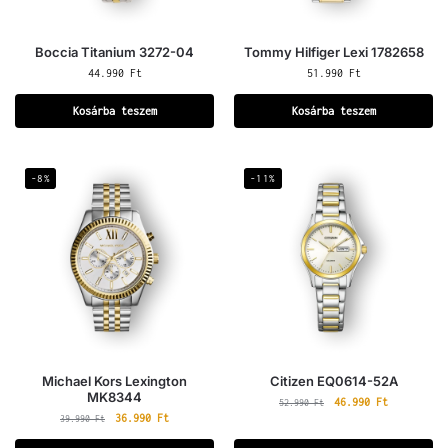
Boccia Titanium 3272-04
Tommy Hilfiger Lexi 1782658
44.990
Ft
51.990
Ft
Kosárba teszem
Kosárba teszem
-8%
-11%
Michael Kors Lexington
Citizen EQ0614-52A
MK8344
46.990
Ft
52.990
Ft
36.990
Ft
39.990
Ft