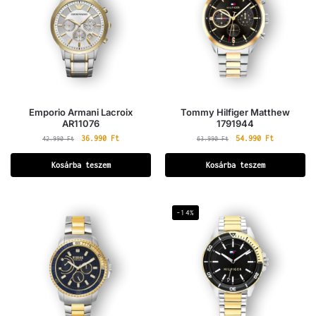
Emporio Armani Lacroix
Tommy Hilfiger Matthew
AR11076
1791944
36.990
Ft
54.990
Ft
42.990
Ft
63.990
Ft
Kosárba teszem
Kosárba teszem
-14%