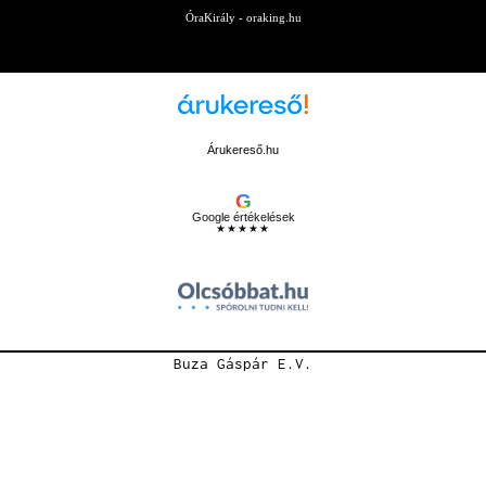
ÓraKirály - oraking.hu
Árukereső.hu
G
Google értékelések
★★★★★
Buza Gáspár E.V.