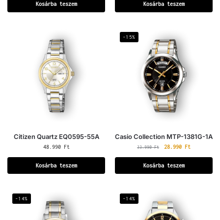
Kosárba teszem
Kosárba teszem
-15%
Citizen Quartz EQ0595-55A
Casio Collection MTP-1381G-1A
48.990
Ft
28.990
Ft
33.990
Ft
Kosárba teszem
Kosárba teszem
-14%
-14%