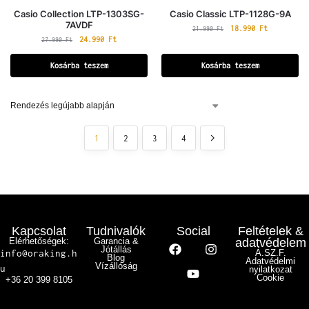
Casio Collection LTP-1303SG-
Casio Classic LTP-1128G-9A
7AVDF
18.990
Ft
21.990
Ft
24.990
Ft
27.990
Ft
Kosárba teszem
Kosárba teszem
1
2
3
4
Kapcsolat
Tudnivalók
Social
Feltételek &
Elérhetőségek:
Garancia &
adatvédelem
Jótállás
info@oraking.h
Á.SZ.F.
Blog
Adatvédelmi
Vízállóság
u
nyilatkozat
Cookie
+36 20 399 8105