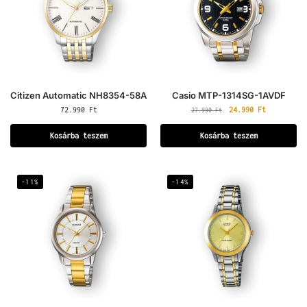
Citizen Automatic NH8354-58A
Casio MTP-1314SG-1AVDF
72.990
Ft
24.990
Ft
27.990
Ft
Kosárba teszem
Kosárba teszem
-11%
-14%