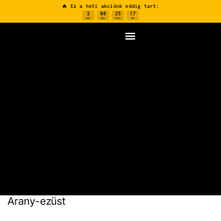
🔥 Ez a heti akciónk eddig tart:
2
08
25
16
:
:
:
NAP
ÓRA
PERC
MP
Arany-ezüst