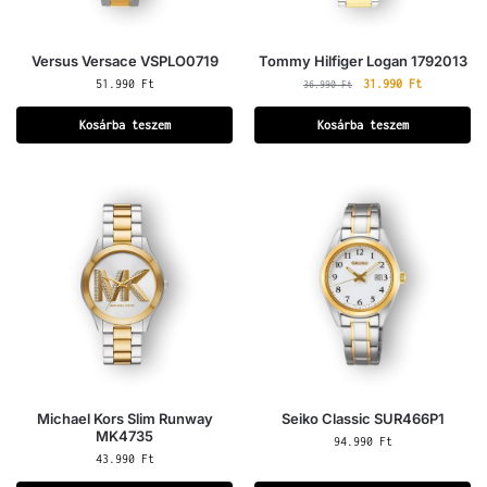
Versus Versace VSPLO0719
Tommy Hilfiger Logan 1792013
51.990
Ft
31.990
Ft
36.990
Ft
Kosárba teszem
Kosárba teszem
Michael Kors Slim Runway
Seiko Classic SUR466P1
MK4735
94.990
Ft
43.990
Ft