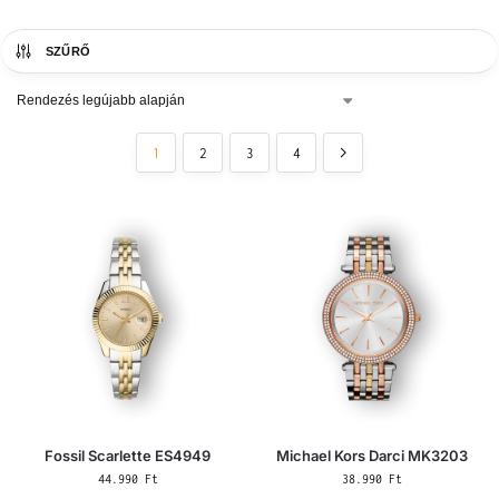
SZŰRŐ
1
2
3
4
Fossil Scarlette ES4949
Michael Kors Darci MK3203
44.990
Ft
38.990
Ft