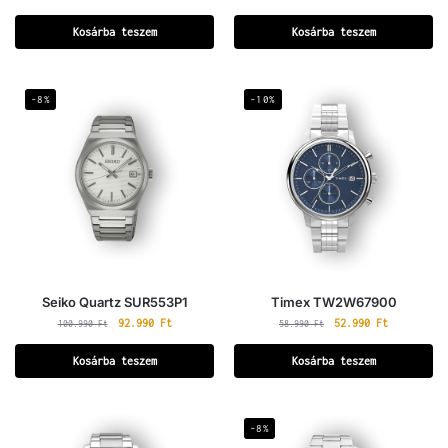
Kosárba teszem
Kosárba teszem
-8%
-10%
Seiko Quartz SUR553P1
Timex TW2W67900
92.990
Ft
52.990
Ft
100.990
Ft
58.990
Ft
Kosárba teszem
Kosárba teszem
-8%