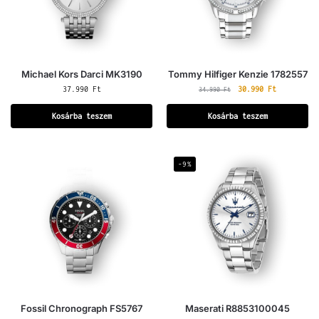
Michael Kors Darci MK3190
Tommy Hilfiger Kenzie 1782557
37.990
Ft
30.990
Ft
34.990
Ft
Kosárba teszem
Kosárba teszem
-9%
Fossil Chronograph FS5767
Maserati R8853100045