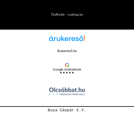
ÓraKirály - oraking.hu
Árukereső.hu
G
Google értékelések
★★★★★
Buza Gáspár E.V.