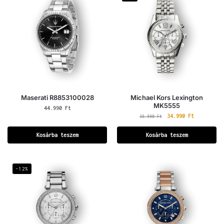
Maserati R8853100028
Michael Kors Lexington
MK5555
44.990
Ft
34.990
Ft
36.990
Ft
Kosárba teszem
Kosárba teszem
-12%