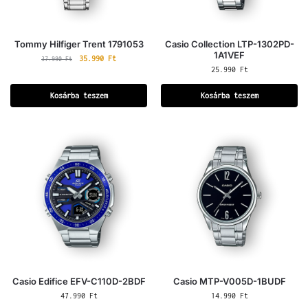
Tommy Hilfiger Trent 1791053
Casio Collection LTP-1302PD-
1A1VEF
35.990
Ft
37.990
Ft
25.990
Ft
Kosárba teszem
Kosárba teszem
Casio Edifice EFV-C110D-2BDF
Casio MTP-V005D-1BUDF
47.990
Ft
14.990
Ft