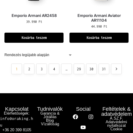
Emporio Armani AR2458
Emporio Armani Aviator
AR11104
39.990
Ft
44.990
Ft
Kosárba teszem
Kosárba teszem
1
2
3
4
…
29
30
31
Kapcsolat
Tudnivalók
Social
Feltételek &
Elérhetőségek:
Garancia &
adatvédelem
Jótállás
info@oraking.h
Á.SZ.F.
Blog
Adatvédelmi
Vízállóság
u
nyilatkozat
Cookie
+36 20 399 8105