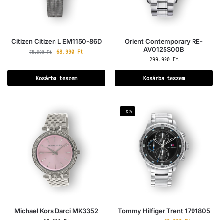
Citizen Citizen L EM1150-86D
Orient Contemporary RE-
AV0125S00B
68.990
Ft
75.990
Ft
299.990
Ft
Kosárba teszem
Kosárba teszem
-6%
Michael Kors Darci MK3352
Tommy Hilfiger Trent 1791805