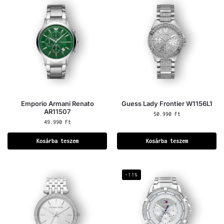
Emporio Armani Renato
Guess Lady Frontier W1156L1
AR11507
50.990
Ft
49.990
Ft
Kosárba teszem
Kosárba teszem
-11%