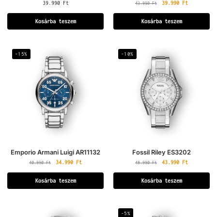
39.990
Ft
39.990
Ft
43.990
Ft
Kosárba teszem
Kosárba teszem
-15%
-10%
Emporio Armani Luigi AR11132
Fossil Riley ES3202
34.990
Ft
43.990
Ft
40.990
Ft
48.990
Ft
Kosárba teszem
Kosárba teszem
-5%