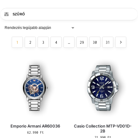
SZŰRŐ
1
2
3
4
…
29
30
31
Emporio Armani AR60036
Casio Collection MTP-VD01D-
2B
62.990
Ft
21.990
Ft