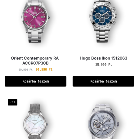
Orient Contemporary RA-
Hugo Boss Ikon 1512963
AC0R07P30B
35.990
Ft
91.990
Ft
99.990
Ft
Kosárba teszem
Kosárba teszem
-9%