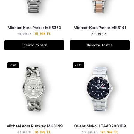
Michael Kors Parker MK5353
Michael Kors Parker MK6141
35.990
Ft
40.990
Ft
40.990
Ft
Kosárba teszem
Kosárba teszem
-16%
-11%
Michael Kors Runway MK3149
Orient Mako II TAA02001B9
30.990
Ft
103.990
Ft
36.990
Ft
116.990
Ft