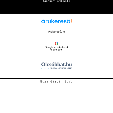
ÓraKirály - oraking.hu
Árukereső.hu
G
Google értékelések
★★★★★
Buza Gáspár E.V.