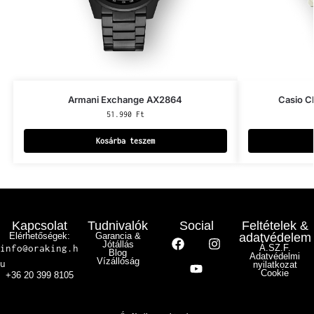
Armani Exchange AX2864
Casio C
51.990
Ft
Kosárba teszem
Kapcsolat
Tudnivalók
Social
Feltételek &
Elérhetőségek:
Garancia &
adatvédelem
Jótállás
info@oraking.h
Á.SZ.F.
Blog
Adatvédelmi
Vízállóság
u
nyilatkozat
Cookie
+36 20 399 8105