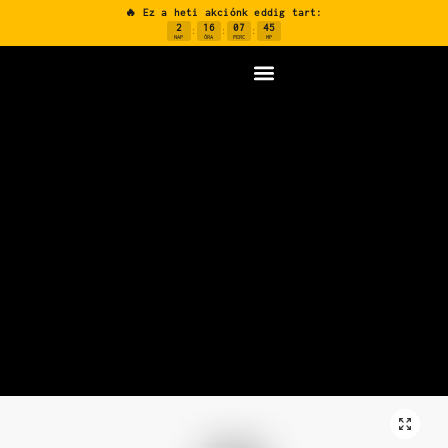
🔥 Ez a heti akciónk eddig tart:
2
16
07
44
:
:
:
NAP
ÓRA
PERC
MP