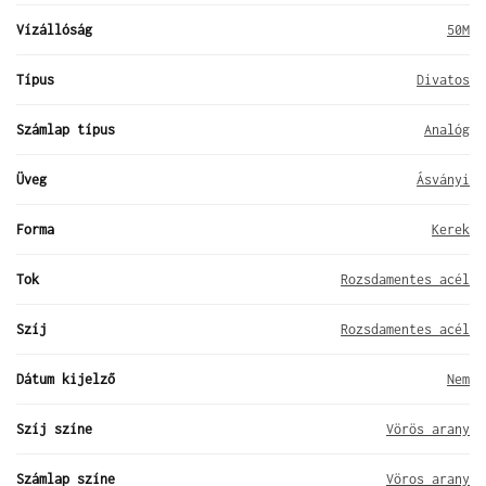
Vízállóság
50M
Típus
Divatos
Számlap típus
Analóg
Üveg
Ásványi
Forma
Kerek
Tok
Rozsdamentes acél
Szíj
Rozsdamentes acél
Dátum kijelző
Nem
Szíj színe
Vörös arany
Számlap színe
Vöros arany