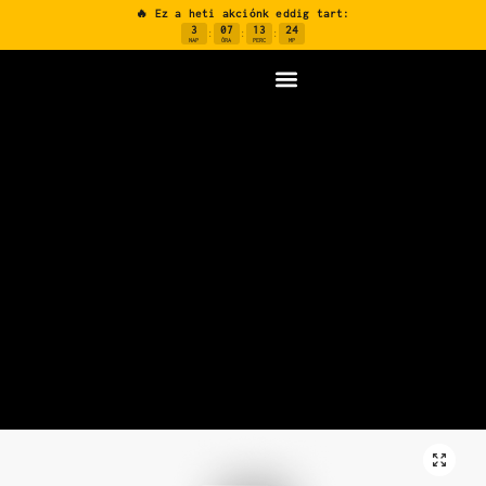
🔥 Ez a heti akciónk eddig tart:
3
07
13
24
:
:
:
NAP
ÓRA
PERC
MP