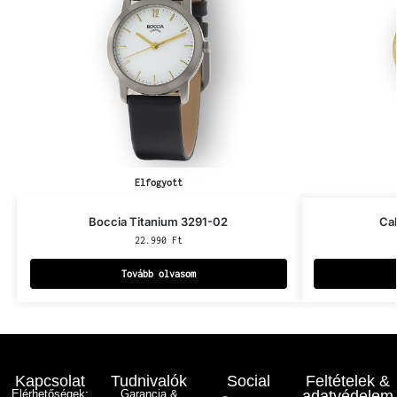
Elfogyott
Boccia Titanium 3291-02
Ca
22.990
Ft
Tovább olvasom
Kapcsolat
Tudnivalók
Social
Feltételek &
Elérhetőségek:
Garancia &
adatvédelem