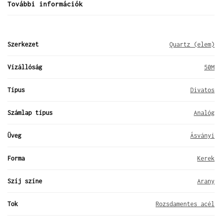
További információk
Szerkezet
Quartz (elem)
Vízállóság
50M
Típus
Divatos
Számlap típus
Analóg
Üveg
Ásványi
Forma
Kerek
Szíj színe
Arany
Tok
Rozsdamentes acél