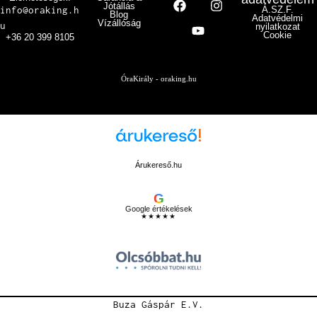
Jótállás
info@oraking.h
Á.SZ.F.
Blog
Adatvédelmi
Vízállóság
u
nyilatkozat
Cookie
+36 20 399 8105
ÓraKirály - oraking.hu
Árukereső.hu
G
Google értékelések
★★★★★
Buza Gáspár E.V.