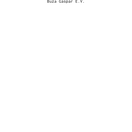
Buza Gáspár E.V.