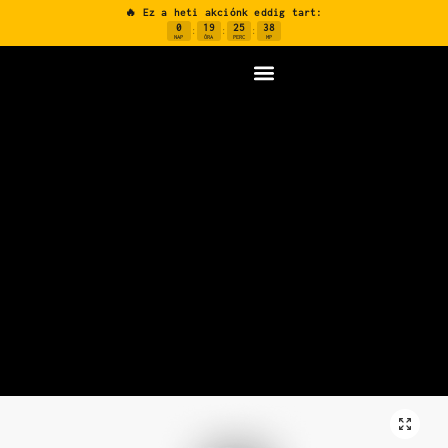
🔥 Ez a heti akciónk eddig tart:
0
19
25
37
:
:
:
NAP
ÓRA
PERC
MP