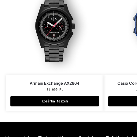
Armani Exchange AX2864
Casio Co
51.990
Ft
Kosárba teszem