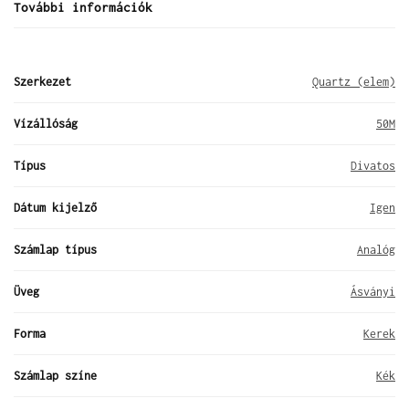
További információk
Szerkezet
Quartz (elem)
Vízállóság
50M
Típus
Divatos
Dátum kijelző
Igen
Számlap típus
Analóg
Üveg
Ásványi
Forma
Kerek
Számlap színe
Kék