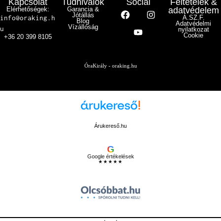
Kapcsolat
Tudnivalók
Social
Feltételek &
Elérhetőségek:
Garancia &
adatvédelem
Jótállás
info@oraking.h
Á.SZ.F.
Blog
Adatvédelmi
Vízállóság
u
nyilatkozat
Cookie
+36 20 399 8105
ÓraKirály - oraking.hu
Árukereső.hu
G
Google értékelések
★★★★★