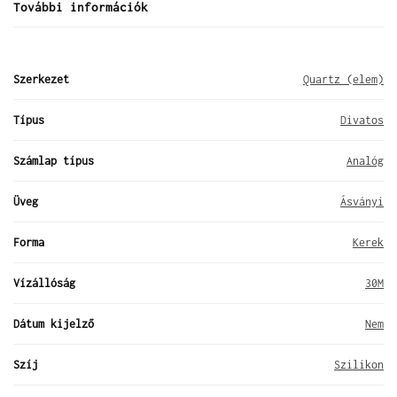
További információk
Szerkezet
Quartz (elem)
Típus
Divatos
Számlap típus
Analóg
Üveg
Ásványi
Forma
Kerek
Vízállóság
30M
Dátum kijelző
Nem
Szíj
Szilikon