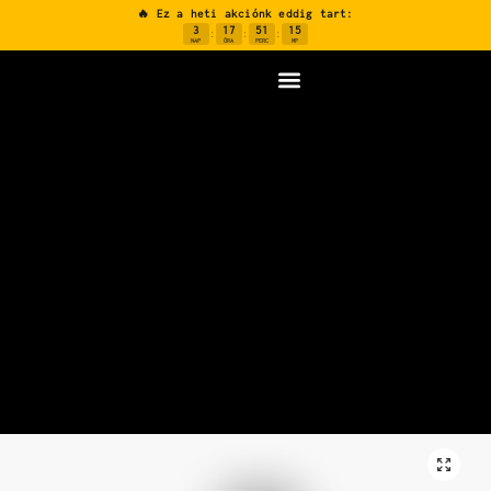
🔥 Ez a heti akciónk eddig tart:
3
17
51
14
:
:
:
NAP
ÓRA
PERC
MP