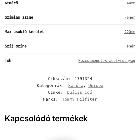
Átmérő
44mm
Számlap színe
Fehér
Max csukló kerület
220mm
Szíj színe
Fehér
Tok
Rozsdamenetes acél-műanyag
Cikkszám:
1791324
Kategóriák:
Karóra
,
Unisex
Címke:
Duális idő
Márka:
Tommy Hilfiger
Kapcsolódó termékek