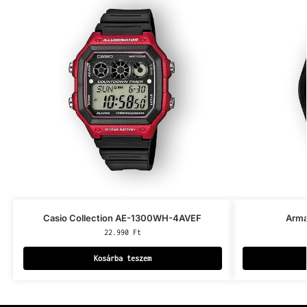
Casio Collection AE-1300WH-4AVEF
Arma
22.990
Ft
Kosárba teszem