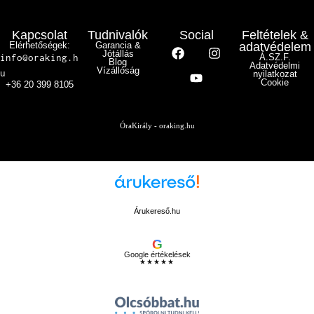
Kapcsolat
Tudnivalók
Social
Feltételek &
Elérhetőségek:
Garancia &
adatvédelem
Jótállás
info@oraking.h
Á.SZ.F.
Blog
Adatvédelmi
Vízállóság
u
nyilatkozat
Cookie
+36 20 399 8105
ÓraKirály - oraking.hu
Árukereső.hu
G
Google értékelések
★★★★★