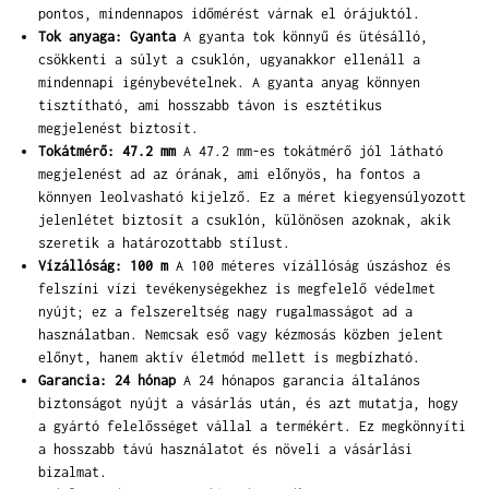
pontos, mindennapos időmérést várnak el órájuktól.
Tok anyaga: Gyanta
A gyanta tok könnyű és ütésálló,
csökkenti a súlyt a csuklón, ugyanakkor ellenáll a
mindennapi igénybevételnek. A gyanta anyag könnyen
tisztítható, ami hosszabb távon is esztétikus
megjelenést biztosít.
Tokátmérő: 47.2 mm
A 47.2 mm-es tokátmérő jól látható
megjelenést ad az órának, ami előnyös, ha fontos a
könnyen leolvasható kijelző. Ez a méret kiegyensúlyozott
jelenlétet biztosít a csuklón, különösen azoknak, akik
szeretik a határozottabb stílust.
Vízállóság: 100 m
A 100 méteres vízállóság úszáshoz és
felszíni vízi tevékenységekhez is megfelelő védelmet
nyújt; ez a felszereltség nagy rugalmasságot ad a
használatban. Nemcsak eső vagy kézmosás közben jelent
előnyt, hanem aktív életmód mellett is megbízható.
Garancia: 24 hónap
A 24 hónapos garancia általános
biztonságot nyújt a vásárlás után, és azt mutatja, hogy
a gyártó felelősséget vállal a termékért. Ez megkönnyíti
a hosszabb távú használatot és növeli a vásárlási
bizalmat.