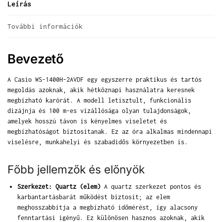
Leírás
További információk
Bevezető
A Casio WS-1400H-2AVDF egy egyszerre praktikus és tartós
megoldás azoknak, akik hétköznapi használatra keresnek
megbízható karórát. A modell letisztult, funkcionális
dizájnja és 100 m-es vízállósága olyan tulajdonságok,
amelyek hosszú távon is kényelmes viseletet és
megbízhatóságot biztosítanak. Ez az óra alkalmas mindennapi
viselésre, munkahelyi és szabadidős környezetben is.
Főbb jellemzők és előnyök
Szerkezet: Quartz (elem)
A quartz szerkezet pontos és
karbantartásbarát működést biztosít; az elem
meghosszabbítja a megbízható időmérést, így alacsony
fenntartási igényű. Ez különösen hasznos azoknak, akik