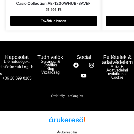
Casio Collection AE-1200WHUB-3AVEF
25.990
Ft
Tovább olvasom
Kapcsolat
Tudnivalók
Social
Feltételek &
Elérhetőségek:
Garancia &
adatvédelem
Jótállás
info@oraking.h
Á.SZ.F.
Blog
Adatvédelmi
Vízállóság
u
nyilatkozat
Cookie
+36 20 399 8105
ÓraKirály - oraking.hu
Árukereső.hu