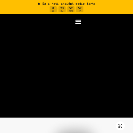
🔥 Ez a heti akciónk eddig tart:
0
23
52
52
:
:
:
NAP
ÓRA
PERC
MP