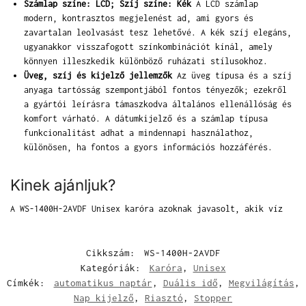
Számlap színe: LCD; Szíj színe: Kék
A LCD számlap
modern, kontrasztos megjelenést ad, ami gyors és
zavartalan leolvasást tesz lehetővé. A kék szíj elegáns,
ugyanakkor visszafogott színkombinációt kínál, amely
könnyen illeszkedik különböző ruházati stílusokhoz.
Üveg, szíj és kijelző jellemzők
Az üveg típusa és a szíj
anyaga tartósság szempontjából fontos tényezők; ezekről
a gyártói leírásra támaszkodva általános ellenállóság és
komfort várható. A dátumkijelző és a számlap típusa
funkcionalitást adhat a mindennapi használathoz,
különösen, ha fontos a gyors információs hozzáférés.
Kinek ajánljuk?
A WS-1400H-2AVDF Unisex karóra azoknak javasolt, akik víz
Cikkszám:
WS-1400H-2AVDF
Kategóriák:
Karóra
,
Unisex
Címkék:
automatikus naptár
,
Duális idő
,
Megvilágítás
,
Nap kijelző
,
Riasztó
,
Stopper