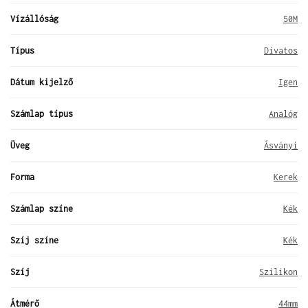
Vízállóság
50M
Típus
Divatos
Dátum kijelző
Igen
Számlap típus
Analóg
Üveg
Ásványi
Forma
Kerek
Számlap színe
Kék
Szíj színe
Kék
Szíj
Szilikon
Átmérő
44mm