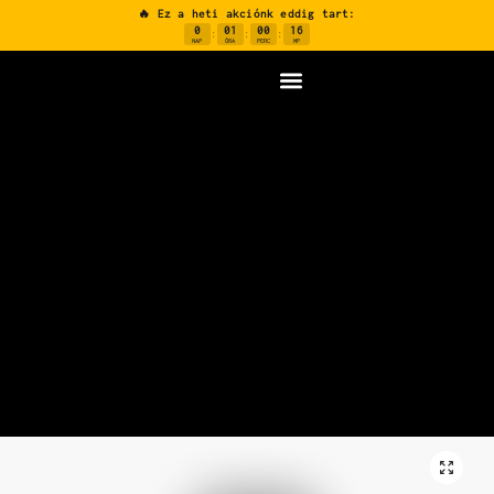
🔥 Ez a heti akciónk eddig tart:
0
01
00
15
:
:
:
NAP
ÓRA
PERC
MP