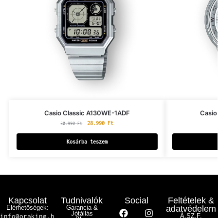
Casio Classic A130WE-1ADF
Casio
28.990
Ft
30.990
Ft
Kosárba teszem
Kapcsolat
Tudnivalók
Social
Feltételek &
Elérhetőségek:
Garancia &
adatvédelem
Jótállás
info@oraking.h
Á.SZ.F.