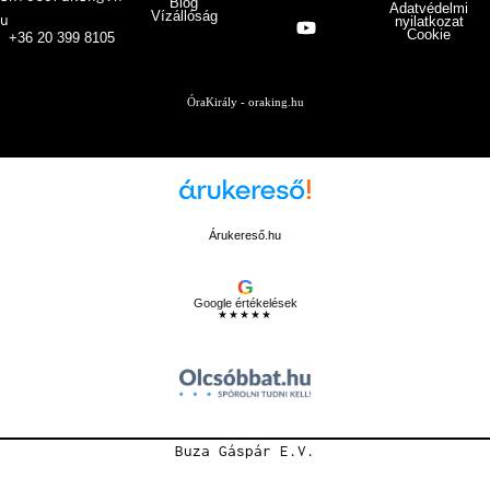
Blog
Adatvédelmi
Vízállóság
u
nyilatkozat
Cookie
+36 20 399 8105
ÓraKirály - oraking.hu
Árukereső.hu
G
Google értékelések
★★★★★
Buza Gáspár E.V.