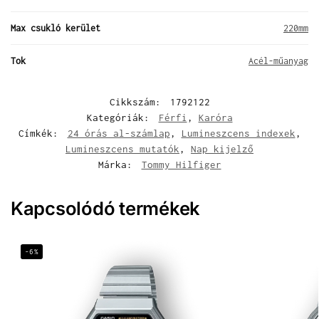
Max csukló kerület
220mm
Tok
Acél-műanyag
Cikkszám:
1792122
Kategóriák:
Férfi
,
Karóra
Címkék:
24 órás al-számlap
,
Lumineszcens indexek
,
Lumineszcens mutatók
,
Nap kijelző
Márka:
Tommy Hilfiger
Kapcsolódó termékek
-6%