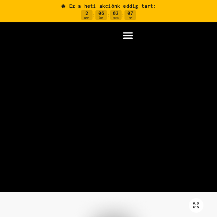
🔥 Ez a heti akciónk eddig tart:
2
06
03
06
:
:
:
NAP
ÓRA
PERC
MP