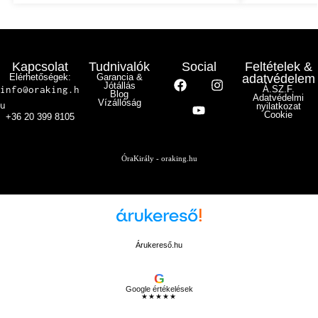
Kapcsolat
Tudnivalók
Social
Feltételek &
Elérhetőségek:
Garancia &
adatvédelem
Jótállás
info@oraking.h
Á.SZ.F.
Blog
Adatvédelmi
Vízállóság
u
nyilatkozat
Cookie
+36 20 399 8105
ÓraKirály - oraking.hu
Árukereső.hu
G
Google értékelések
★★★★★