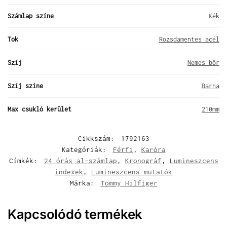
Számlap színe
Kék
Tok
Rozsdamentes acél
Szíj
Nemes bőr
Szíj színe
Barna
Max csukló kerület
210mm
Cikkszám:
1792163
Kategóriák:
Férfi
,
Karóra
Címkék:
24 órás al-számlap
,
Kronográf
,
Lumineszcens
indexek
,
Lumineszcens mutatók
Márka:
Tommy Hilfiger
Kapcsolódó termékek