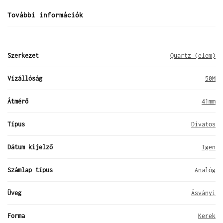
További információk
Szerkezet
Quartz (elem)
Vízállóság
50M
Átmérő
41mm
Típus
Divatos
Dátum kijelző
Igen
Számlap típus
Analóg
Üveg
Ásványi
Forma
Kerek