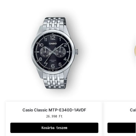
Casio Classic MTP-E340D-1AVDF
Ca
26.990
Ft
Kosárba teszem