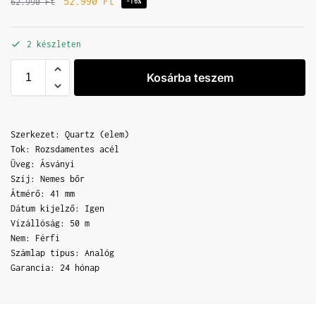
52.990
Ft
62.990
Ft
-16%
2 készleten
Kosárba teszem
Szerkezet: Quartz (elem)
Tok: Rozsdamentes acél
Üveg: Ásványi
Szíj: Nemes bőr
Átmérő: 41 mm
Dátum kijelző: Igen
Vízállóság: 50 m
Nem: Férfi
Számlap típus: Analóg
Garancia: 24 hónap