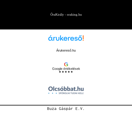
ÓraKirály - oraking.hu
Árukereső.hu
G
Google értékelések
★★★★★
Buza Gáspár E.V.