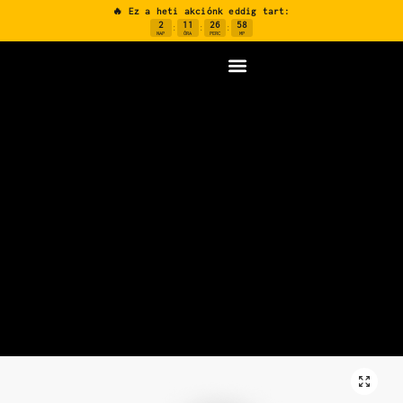
🔥 Ez a heti akciónk eddig tart:
2
11
26
57
:
:
:
NAP
ÓRA
PERC
MP