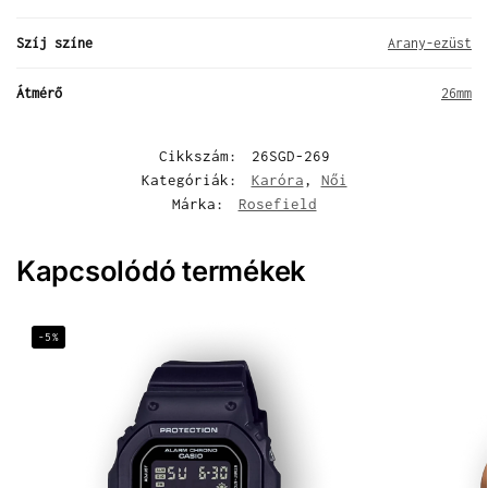
Szíj színe
Arany-ezüst
Átmérő
26mm
Cikkszám:
26SGD-269
Kategóriák:
Karóra
,
Női
Márka:
Rosefield
Kapcsolódó termékek
-5%