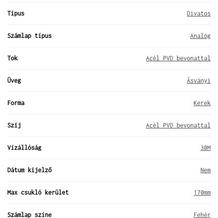
Típus
Divatos
Számlap típus
Analóg
Tok
Acél PVD bevonattal
Üveg
Ásványi
Forma
Kerek
Szíj
Acél PVD bevonattal
Vízállóság
30M
Dátum kijelző
Nem
Max csukló kerület
170mm
Számlap színe
Fehér