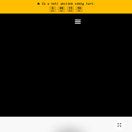
🔥 Ez a heti akciónk eddig tart:
6
08
15
55
:
:
:
NAP
ÓRA
PERC
MP