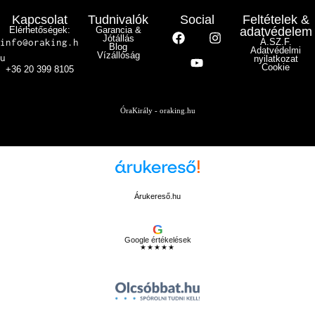
Kapcsolat
Tudnivalók
Social
Feltételek &
Elérhetőségek:
Garancia &
adatvédelem
Jótállás
info@oraking.h
Á.SZ.F.
Blog
Adatvédelmi
Vízállóság
u
nyilatkozat
Cookie
+36 20 399 8105
ÓraKirály - oraking.hu
Árukereső.hu
G
Google értékelések
★★★★★