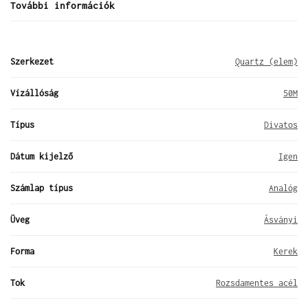
További információk
Szerkezet
Quartz (elem)
Vízállóság
50M
Típus
Divatos
Dátum kijelző
Igen
Számlap típus
Analóg
Üveg
Ásványi
Forma
Kerek
Tok
Rozsdamentes acél