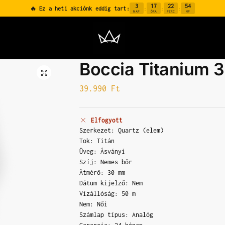
3
17
22
53
🔥 Ez a heti akciónk eddig tart:
:
:
:
NAP
ÓRA
PERC
MP
Boccia Titanium 
39.990
Ft
Elfogyott
Szerkezet: Quartz (elem)
Tok: Titán
Üveg: Ásványi
Szíj: Nemes bőr
Átmérő: 30 mm
Dátum kijelző: Nem
Vízállóság: 50 m
Nem: Női
Számlap típus: Analóg