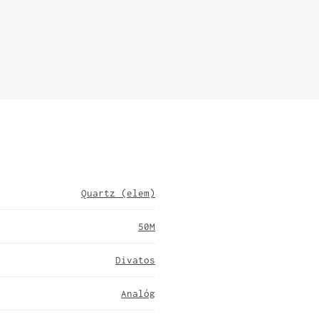
Quartz (elem)
50M
Divatos
Analóg