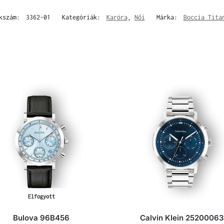
kszám:
3362-01
Kategóriák:
Karóra
,
Női
Márka:
Boccia Tita
Elfogyott
Bulova 96B456
Calvin Klein 25200063