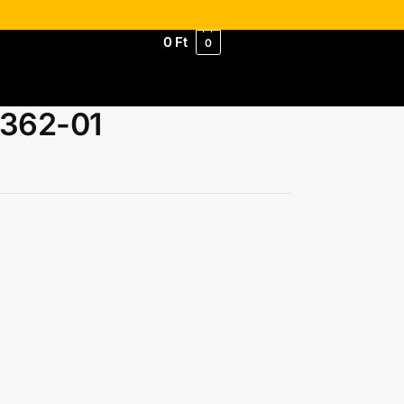
0
Ft
0
3362-01