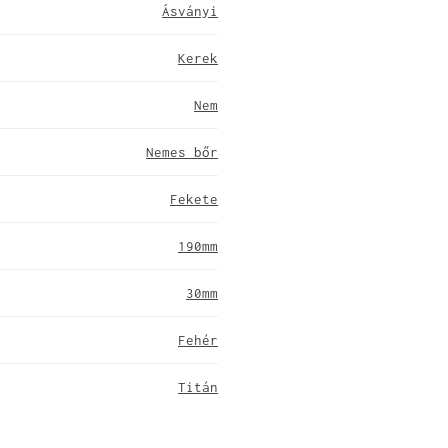
Ásványi
Kerek
Nem
Nemes bőr
Fekete
190mm
30mm
Fehér
Titán