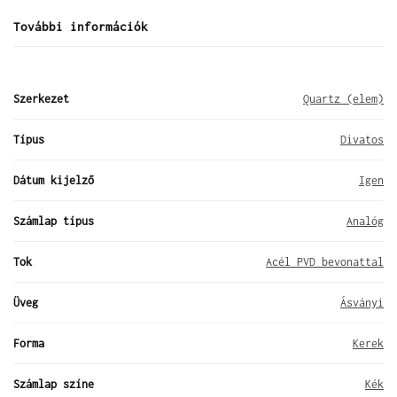
További információk
Szerkezet
Quartz (elem)
Típus
Divatos
Dátum kijelző
Igen
Számlap típus
Analóg
Tok
Acél PVD bevonattal
Üveg
Ásványi
Forma
Kerek
Számlap színe
Kék