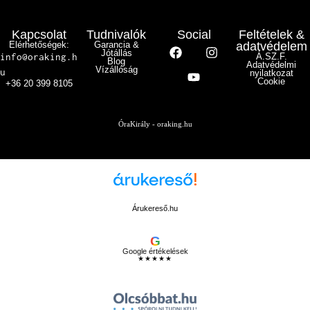
Kapcsolat
Tudnivalók
Social
Feltételek &
Elérhetőségek:
Garancia &
adatvédelem
Jótállás
info@oraking.h
Á.SZ.F.
Blog
Adatvédelmi
Vízállóság
u
nyilatkozat
Cookie
+36 20 399 8105
ÓraKirály - oraking.hu
Árukereső.hu
G
Google értékelések
★★★★★