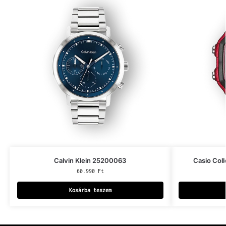
Calvin Klein 25200063
Casio Co
60.990
Ft
Kosárba teszem