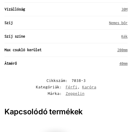
Vízállóság
30M
Szíj
Nemes bőr
Szíj színe
Kék
Max csukló kerület
200mm
Átmérő
40mm
Cikkszám:
7038-3
Kategóriák:
Férfi
,
Karóra
Márka:
Zeppelin
Kapcsolódó termékek