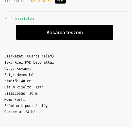
103.990
Ft
118.990
Ft
-13%
1 készleten
Kosárba teszem
Szerkezet: Quartz (elem)
Tok: Acél PVD bevonattal
Üveg: Ásványi
Szíj: Nemes bőr
Átmérő: 40 mm
Dátum kijelző: Igen
Vízállóság: 30 m
Nem: Férfi
Számlap típus: Analóg
Garancia: 24 hónap