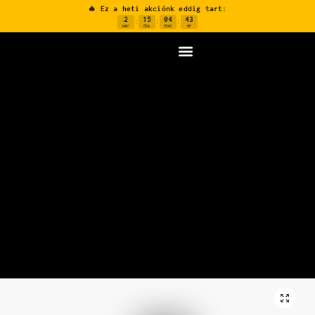
🔥 Ez a heti akciónk eddig tart:
2
15
04
42
:
:
:
NAP
ÓRA
PERC
MP