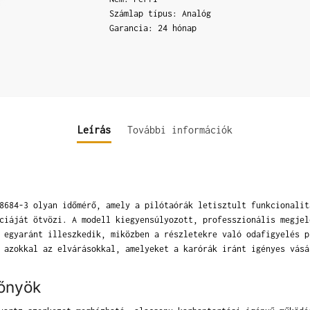
Számlap típus: Analóg
Garancia: 24 hónap
Leírás
További információk
8684-3 olyan időmérő, amely a pilótaórák letisztult funkcionalit
ciáját ötvözi. A modell kiegyensúlyozott, professzionális megjel
 egyaránt illeszkedik, miközben a részletekre való odafigyelés p
 azokkal az elvárásokkal, amelyeket a karórák iránt igényes vásá
lőnyök