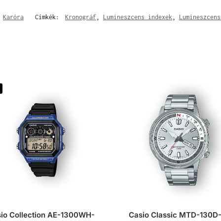
,
Karóra
Címkék:
Kronográf
,
Lumineszcens indexek
,
Lumineszcens
io Collection AE-1300WH-
Casio Classic MTD-130D