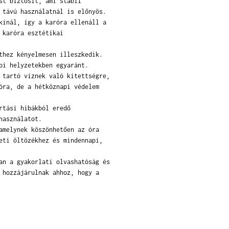
st biztosít, ami stabil
 távú használatnál is előnyös.
kínál, így a karóra ellenáll a
 karóra esztétikai
thez kényelmesen illeszkedik.
pi helyzetekben egyaránt.
 tartó víznek való kitettségre,
óra, de a hétköznapi védelem
rtási hibákból eredő
használatot.
amelynek köszönhetően az óra
eti öltözékhez és mindennapi,
an a gyakorlati olvashatóság és
 hozzájárulnak ahhoz, hogy a