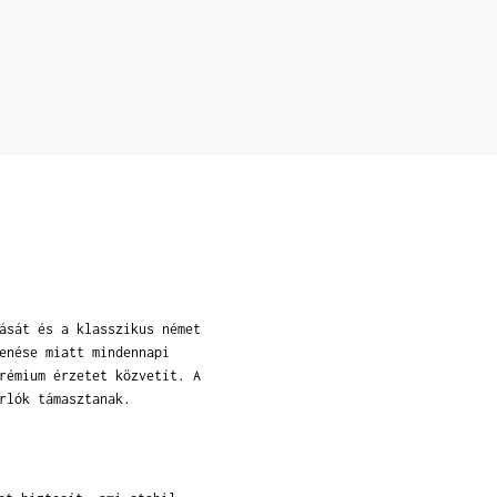
ását és a klasszikus német
enése miatt mindennapi
rémium érzetet közvetít. A
rlók támasztanak.