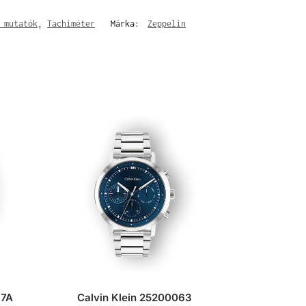
 mutatók
,
Tachiméter
Márka:
Zeppelin
-7A
Calvin Klein 25200063