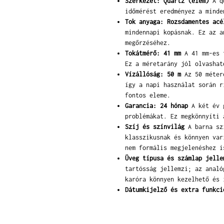
Szerkezet: Quartz (elem)
A qu
időmérést eredményez a minde
Tok anyaga: Rozsdamentes acé
mindennapi kopásnak. Ez az a
megőrzéséhez.
Tokátmérő: 41 mm
A 41 mm-es t
Ez a méretarány jól olvashat
Vízállóság: 50 m
Az 50 métere
így a napi használat során r
fontos eleme.
Garancia: 24 hónap
A két év g
problémákat. Ez megkönnyíti 
Szíj és színvilág
A barna szí
klasszikusnak és könnyen var
nem formális megjelenéshez i
Üveg típusa és számlap jelle
tartósság jellemzi; az analó
karóra könnyen kezelhető és 
Dátumkijelző és extra funkci