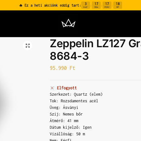
3
17
17
18
🔥 Ez a heti akciónk eddig tart:
:
:
:
NAP
ÓRA
PERC
MP
Zeppelin LZ127 Gr
8684-3
95.990
Ft
Elfogyott
Szerkezet: Quartz (elem)
Tok: Rozsdamentes acél
Üveg: Ásványi
Szíj: Nemes bőr
Átmérő: 41 mm
Dátum kijelző: Igen
Vízállóság: 50 m
Nem: Férfi