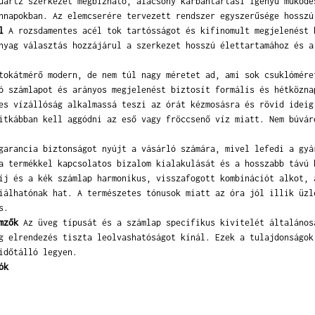
artz szerkezet megbízható, alacsony karbantartási igényű működé
nnapokban. Az elemcserére tervezett rendszer egyszerűsége hosszú
l
A rozsdamentes acél tok tartósságot és kifinomult megjelenést 
nyag választás hozzájárul a szerkezet hosszú élettartamához és a
okátmérő modern, de nem túl nagy méretet ad, ami sok csuklómére
ó számlapot és arányos megjelenést biztosít formális és hétközna
s vízállóság alkalmassá teszi az órát kézmosásra és rövid ideig
itkábban kell aggódni az eső vagy fröccsenő víz miatt. Nem búvár
arancia biztonságot nyújt a vásárló számára, mivel lefedi a gyá
a termékkel kapcsolatos bizalom kialakulását és a hosszabb távú 
j és a kék számlap harmonikus, visszafogott kombinációt alkot, 
iálhatónak hat. A természetes tónusok miatt az óra jól illik üzl
s.
mzők
Az üveg típusát és a számlap specifikus kivitelét általános
g elrendezés tiszta leolvashatóságot kínál. Ezek a tulajdonságok
időtálló legyen.
ók