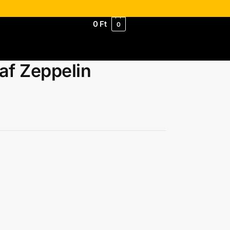
0
Ft
0
af Zeppelin