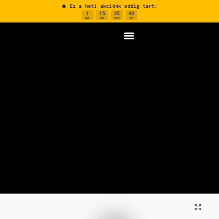
🔥 Ez a heti akciónk eddig tart:
1
15
25
41
:
:
:
NAP
ÓRA
PERC
MP