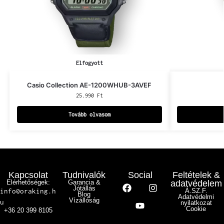
Elfogyott
Casio Collection AE-1200WHUB-3AVEF
25.990
Ft
Tovább olvasom
Kapcsolat
Tudnivalók
Social
Feltételek &
Elérhetőségek:
Garancia &
adatvédelem
Jótállás
info@oraking.h
Á.SZ.F.
Blog
Adatvédelmi
Vízállóság
u
nyilatkozat
Cookie
+36 20 399 8105