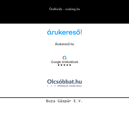
ÓraKirály - oraking.hu
Árukereső.hu
G
Google értékelések
★★★★★
Buza Gáspár E.V.