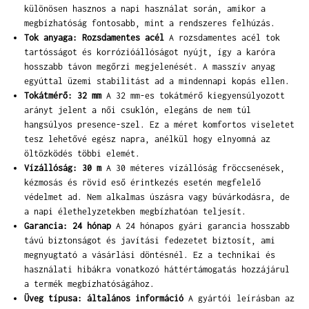
különösen hasznos a napi használat során, amikor a
megbízhatóság fontosabb, mint a rendszeres felhúzás.
Tok anyaga: Rozsdamentes acél
A rozsdamentes acél tok
tartósságot és korrózióállóságot nyújt, így a karóra
hosszabb távon megőrzi megjelenését. A masszív anyag
egyúttal üzemi stabilitást ad a mindennapi kopás ellen.
Tokátmérő: 32 mm
A 32 mm-es tokátmérő kiegyensúlyozott
arányt jelent a női csuklón, elegáns de nem túl
hangsúlyos presence-szel. Ez a méret komfortos viseletet
tesz lehetővé egész napra, anélkül hogy elnyomná az
öltözködés többi elemét.
Vízállóság: 30 m
A 30 méteres vízállóság fröccsenések,
kézmosás és rövid eső érintkezés esetén megfelelő
védelmet ad. Nem alkalmas úszásra vagy búvárkodásra, de
a napi élethelyzetekben megbízhatóan teljesít.
Garancia: 24 hónap
A 24 hónapos gyári garancia hosszabb
távú biztonságot és javítási fedezetet biztosít, ami
megnyugtató a vásárlási döntésnél. Ez a technikai és
használati hibákra vonatkozó háttértámogatás hozzájárul
a termék megbízhatóságához.
Üveg típusa: általános információ
A gyártói leírásban az