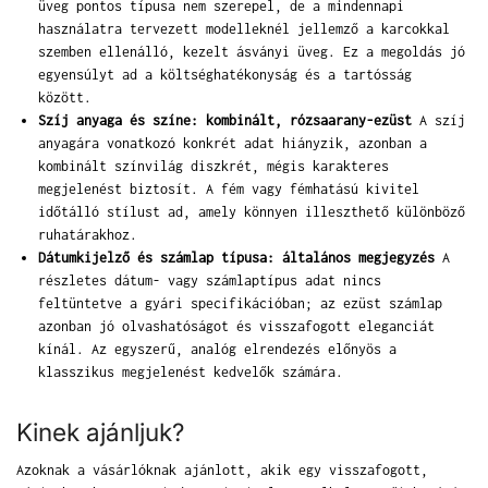
üveg pontos típusa nem szerepel, de a mindennapi
használatra tervezett modelleknél jellemző a karcokkal
szemben ellenálló, kezelt ásványi üveg. Ez a megoldás jó
egyensúlyt ad a költséghatékonyság és a tartósság
között.
Szíj anyaga és színe: kombinált, rózsaarany-ezüst
A szíj
anyagára vonatkozó konkrét adat hiányzik, azonban a
kombinált színvilág diszkrét, mégis karakteres
megjelenést biztosít. A fém vagy fémhatású kivitel
időtálló stílust ad, amely könnyen illeszthető különböző
ruhatárakhoz.
Dátumkijelző és számlap típusa: általános megjegyzés
A
részletes dátum- vagy számlaptípus adat nincs
feltüntetve a gyári specifikációban; az ezüst számlap
azonban jó olvashatóságot és visszafogott eleganciát
kínál. Az egyszerű, analóg elrendezés előnyös a
klasszikus megjelenést kedvelők számára.
Kinek ajánljuk?
Azoknak a vásárlóknak ajánlott, akik egy visszafogott,