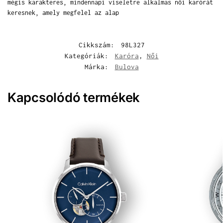
mégis karakteres, mindennapi viseletre alkalmas női karórát
keresnek, amely megfelel az alap
Cikkszám:
98L327
Kategóriák:
Karóra
,
Női
Márka:
Bulova
Kapcsolódó termékek