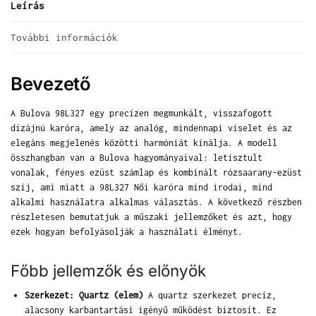
Leírás
További információk
Bevezető
A Bulova 98L327 egy precízen megmunkált, visszafogott
dizájnú karóra, amely az analóg, mindennapi viselet és az
elegáns megjelenés közötti harmóniát kínálja. A modell
összhangban van a Bulova hagyományaival: letisztult
vonalak, fényes ezüst számlap és kombinált rózsaarany-ezüst
szíj, ami miatt a 98L327 Női karóra mind irodai, mind
alkalmi használatra alkalmas választás. A következő részben
részletesen bemutatjuk a műszaki jellemzőket és azt, hogy
ezek hogyan befolyásolják a használati élményt.
Főbb jellemzők és előnyök
Szerkezet: Quartz (elem)
A quartz szerkezet precíz,
alacsony karbantartási igényű működést biztosít. Ez