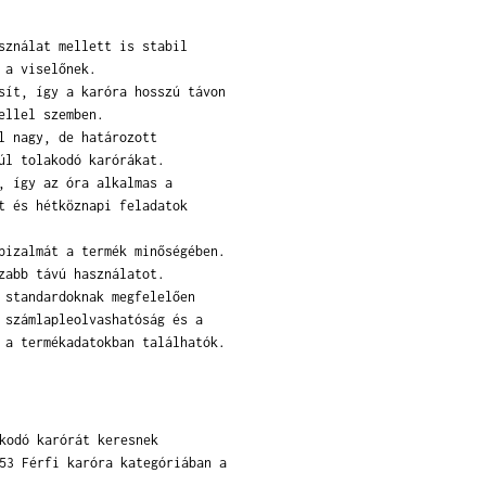
sználat mellett is stabil
 a viselőnek.
sít, így a karóra hosszú távon
ellel szemben.
l nagy, de határozott
úl tolakodó karórákat.
, így az óra alkalmas a
t és hétköznapi feladatok
bizalmát a termék minőségében.
zabb távú használatot.
 standardoknak megfelelően
 számlapleolvashatóság és a
 a termékadatokban találhatók.
kodó karórát keresnek
53 Férfi karóra kategóriában a