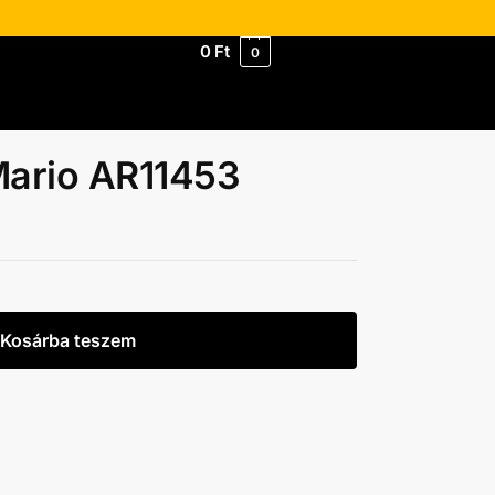
0
Ft
0
Mario AR11453
Kosárba teszem