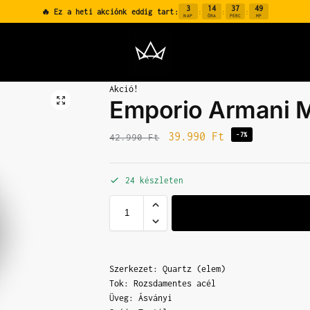
3
14
37
48
🔥 Ez a heti akciónk eddig tart:
:
:
:
NAP
ÓRA
PERC
MP
Akció!
Emporio Armani 
39.990
Ft
-7%
42.990
Ft
24 készleten
Szerkezet: Quartz (elem)
Tok: Rozsdamentes acél
Üveg: Ásványi