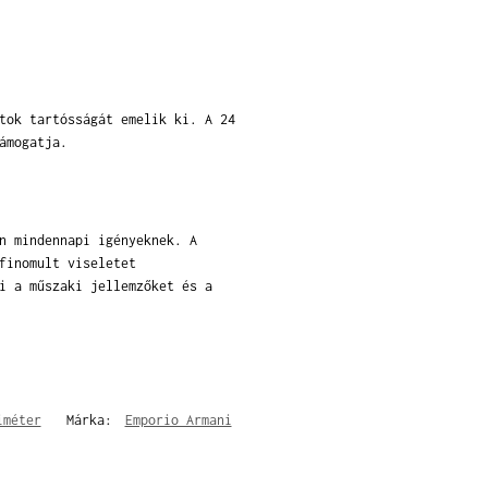
tok tartósságát emelik ki. A 24
ámogatja.
n mindennapi igényeknek. A
finomult viseletet
i a műszaki jellemzőket és a
iméter
Márka:
Emporio Armani