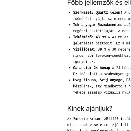
Főbb jellemzők és e
Szerkezet: Quartz (elem)
A qu
időmérést nyújt. Az elemes m
Tok anyaga: Rozsdamentes acé
megőrzi esztétikáját. A mass
Tokátmérő: 43 mm
A 43 mm-es t
jelenlétet biztosít. Ez a mé
Vízállóság: 30 m
A 30 méteres
mindennapi tevékenységekhez.
igényeinek.
Garancia: 24 hónap
A 24 hónap
Ez idő alatt a szabványos ga
Üveg típusa, Szíj anyaga, Dá
készülnek, így mindkettő a h
fekete számlap vizuális nyug
Kinek ajánljuk?
Az Emporio Armani AR11453 ideál
mindennapi viseletre. Ajánlott 
klasszikus vonalvezetés és a mo