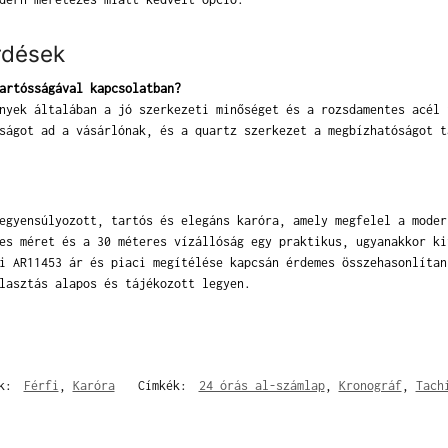
rdések
artósságával kapcsolatban?
nyek általában a jó szerkezeti minőséget és a rozsdamentes acél 
ságot ad a vásárlónak, és a quartz szerkezet a megbízhatóságot t
egyensúlyozott, tartós és elegáns karóra, amely megfelel a moder
es méret és a 30 méteres vízállóság egy praktikus, ugyanakkor ki
i AR11453 ár és piaci megítélése kapcsán érdemes összehasonlítan
lasztás alapos és tájékozott legyen.
ák:
Férfi
,
Karóra
Címkék:
24 órás al-számlap
,
Kronográf
,
Tach