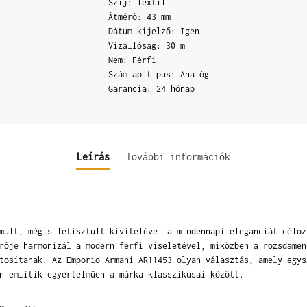
Szíj: Textil
Átmérő: 43 mm
Dátum kijelző: Igen
Vízállóság: 30 m
Nem: Férfi
Számlap típus: Analóg
Garancia: 24 hónap
Leírás
További információk
mult, mégis letisztult kivitelével a mindennapi eleganciát céloz
rője harmonizál a modern férfi viseletével, miközben a rozsdamen
tosítanak. Az Emporio Armani AR11453 olyan választás, amely egys
n említik egyértelműen a márka klasszikusai között.