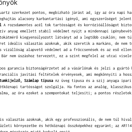
lőnyök
artz szerkezet pontos, megbízható járást ad, így az óra napi ha
eghajtás alacsony karbantartási igényű, ami egyszerűséget jelent
l
A rozsdamentes acél tok tartósságot és korrózióállóságot bizto
zív anyag emellett stabil védelmet nyújt a mindennapi igénybevét
okátmérő kiegyensúlyozott látványt ad a legtöbb csuklón; nem tú
ret ideális választás azoknak, akik szeretik a markáns, de nem t
 vízállóság alapvető védelmet ad a fröccsenések és az eső ellen
 Bár nem úszáshoz tervezett, ez a szint megfelel az utcai visele
os garancia biztonságérzetet ad a vásárlónak és jelzi a gyártó 
ranciális javítási feltételek érvényesek, ami megkönnyíti a hoss
tumkijelző, Számlap típusa
Az üveg típusa és a szíj anyaga ipari
étköznapi tartósságot szolgálja. Ha fontos az analóg, klasszikus
alma, az óra ezeket a szempontokat teljesíti; a pontos részletek
is választás azoknak, akik egy professzionális, de nem túl hival
üzleti környezetbe és hétköznapi összképekhez egyaránt; az AR114
dern méretezés miatt kedvelt opció.