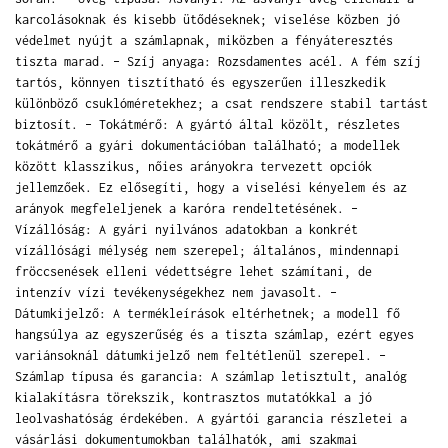
karcolásoknak és kisebb ütődéseknek; viselése közben jó
védelmet nyújt a számlapnak, miközben a fényáteresztés
tiszta marad. – Szíj anyaga: Rozsdamentes acél. A fém szíj
tartós, könnyen tisztítható és egyszerűen illeszkedik
különböző csuklóméretekhez; a csat rendszere stabil tartást
biztosít. – Tokátmérő: A gyártó által közölt, részletes
tokátmérő a gyári dokumentációban található; a modellek
között klasszikus, nőies arányokra tervezett opciók
jellemzőek. Ez elősegíti, hogy a viselési kényelem és az
arányok megfeleljenek a karóra rendeltetésének. –
Vízállóság: A gyári nyilvános adatokban a konkrét
vízállósági mélység nem szerepel; általános, mindennapi
fröccsenések elleni védettségre lehet számítani, de
intenzív vízi tevékenységekhez nem javasolt. –
Dátumkijelző: A termékleírások eltérhetnek; a modell fő
hangsúlya az egyszerűség és a tiszta számlap, ezért egyes
variánsoknál dátumkijelző nem feltétlenül szerepel. –
Számlap típusa és garancia: A számlap letisztult, analóg
kialakításra törekszik, kontrasztos mutatókkal a jó
leolvashatóság érdekében. A gyártói garancia részletei a
vásárlási dokumentumokban találhatók, ami szakmai