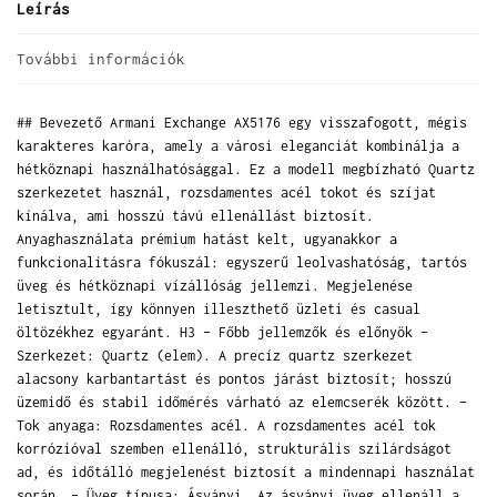
Leírás
További információk
## Bevezető Armani Exchange AX5176 egy visszafogott, mégis
karakteres karóra, amely a városi eleganciát kombinálja a
hétköznapi használhatósággal. Ez a modell megbízható Quartz
szerkezetet használ, rozsdamentes acél tokot és szíjat
kínálva, ami hosszú távú ellenállást biztosít.
Anyaghasználata prémium hatást kelt, ugyanakkor a
funkcionalitásra fókuszál: egyszerű leolvashatóság, tartós
üveg és hétköznapi vízállóság jellemzi. Megjelenése
letisztult, így könnyen illeszthető üzleti és casual
öltözékhez egyaránt. H3 – Főbb jellemzők és előnyök –
Szerkezet: Quartz (elem). A precíz quartz szerkezet
alacsony karbantartást és pontos járást biztosít; hosszú
üzemidő és stabil időmérés várható az elemcserék között. –
Tok anyaga: Rozsdamentes acél. A rozsdamentes acél tok
korrózióval szemben ellenálló, strukturális szilárdságot
ad, és időtálló megjelenést biztosít a mindennapi használat
során. – Üveg típusa: Ásványi. Az ásványi üveg ellenáll a