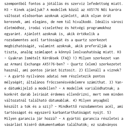
szempontból fontos a jótállás és szerviz lefedettség miatt.
H3 – Kinek ajánljuk? A modellek közül az AX5176 Női karóra
változat elsősorban azoknak ajánlott, akik olyan órát
keresnek, ami elegáns, de nem túl hivalkodó. Ideális városi
életmódhoz, irodai viselethez és hétvégi programokhoz
egyaránt. Ajánlott azoknak is, akik értékelik a
rozsdamentes acél tartósságát és a quartz szerkezet
megbízhatóságát, valamint azoknak, akik preferálják a
tiszta, analóg számlapot a könnyű leolvashatóság miatt. H3
– Gyakran Ismételt Kérdések (FAQ) 1) Milyen szerkezet van
az Armani Exchange AX5176-ben? – Quartz (elem) szerkezetet
használ, ami pontos járást biztosít. 2) Ellenáll a víznek?
– A gyártó nyilvános adatai nem részletezik pontos
mélységét; általános fröccsenésvédelemre számíthat. 3) Van-
e dátumkijelző a modellen? – A modellek variálódhatnak; a
konkrét darab leírását érdemes ellenőrizni, mert nem minden
változatnál található dátumablak. 4) Milyen anyagból
készült a tok és a szíj? – Mindkettő rozsdamentes acél, ami
tartósságot és egyszerű karbantarthatóságot nyújt. 5)
Milyen garancia jár hozzá? – A gyártói garancia részletei a
vásárlást kísérő dokumentumban találhatók; ez szabványos