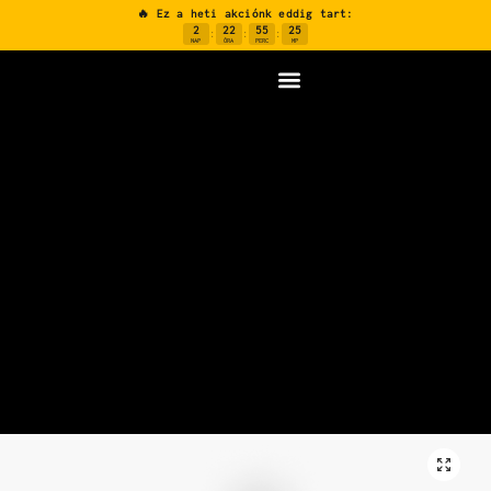
🔥 Ez a heti akciónk eddig tart:
2
22
55
24
:
:
:
NAP
ÓRA
PERC
MP