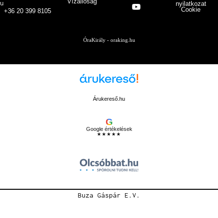
Vízállóság
u
nyilatkozat
Cookie
+36 20 399 8105
ÓraKirály - oraking.hu
Árukereső.hu
G
Google értékelések
★★★★★
Buza Gáspár E.V.