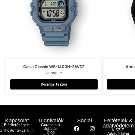
Casio Classic WS-1400H-2AVDF
Arma
20.990
Ft
Kosárba teszem
Kapcsolat
Tudnivalók
Social
Feltételek &
Elérhetőségek:
Garancia &
adatvédelem
Jótállás
info@oraking.h
Á.SZ.F.
Blog
Adatvédelmi