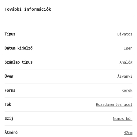
További információk
Típus
Divatos
Dátum kijelző
Igen
Számlap típus
Analóg
Üveg
Ásványi
Forma
Kerek
Tok
Rozsdamentes acél
Szíj
Nemes bőr
Átmérő
42mm