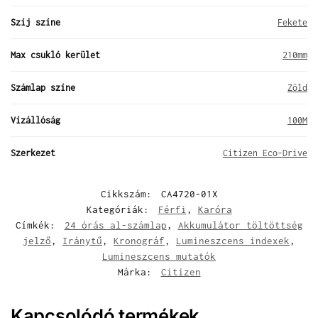
Szíj színe
Fekete
Max csukló kerület
210mm
Számlap színe
Zöld
Vízállóság
100M
Szerkezet
Citizen Eco-Drive
Cikkszám:
CA4720-01X
Kategóriák:
Férfi
,
Karóra
Címkék:
24 órás al-számlap
,
Akkumulátor töltöttség
jelző
,
Iránytű
,
Kronográf
,
Lumineszcens indexek
,
Lumineszcens mutatók
Márka:
Citizen
Kapcsolódó termékek