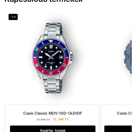
-6%
Casio Classic MDV-10D-1A3VDF
Casio C
33.990
Ft
35.990
Ft
Kosárba teszem