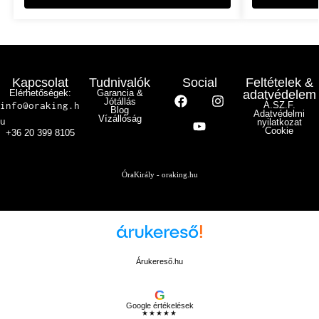
Kapcsolat
Tudnivalók
Social
Feltételek &
Elérhetőségek:
Garancia &
adatvédelem
Jótállás
info@oraking.h
Á.SZ.F.
Blog
Adatvédelmi
Vízállóság
u
nyilatkozat
Cookie
+36 20 399 8105
ÓraKirály - oraking.hu
Árukereső.hu
G
Google értékelések
★★★★★