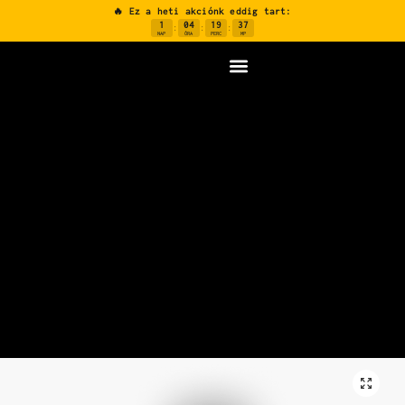
🔥 Ez a heti akciónk eddig tart:
1
04
19
36
:
:
:
NAP
ÓRA
PERC
MP