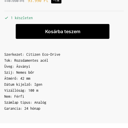
93.990
Ft
110.990
Ft
-15%
1 készleten
Kosárba teszem
Szerkezet: Citizen Eco-Drive
Tok: Rozsdamentes acél
Üveg: Ásványi
Szíj: Nemes bőr
Átmérő: 42 mm
Dátum kijelző: Igen
Vízállóság: 100 m
Nem: Férfi
Számlap típus: Analóg
Garancia: 24 hónap