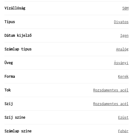
Vízállóság
50M
Típus
Divatos
Dátum kijelző
Igen
Számlap típus
Analóg
Üveg
Ásványi
Forma
Kerek
Tok
Rozsdamentes acél
Szíj
Rozsdamentes acél
Szíj színe
Ezüst
Számlap színe
Fehér