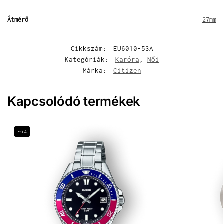
Átmérő
27mm
Cikkszám:
EU6010-53A
Kategóriák:
Karóra
,
Női
Márka:
Citizen
Kapcsolódó termékek
-6%