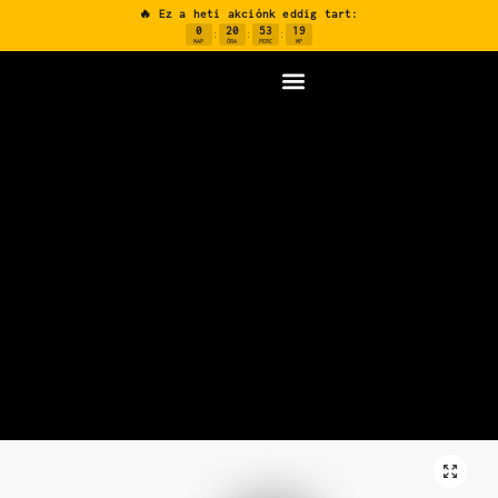
🔥 Ez a heti akciónk eddig tart:
0
20
53
18
:
:
:
NAP
ÓRA
PERC
MP