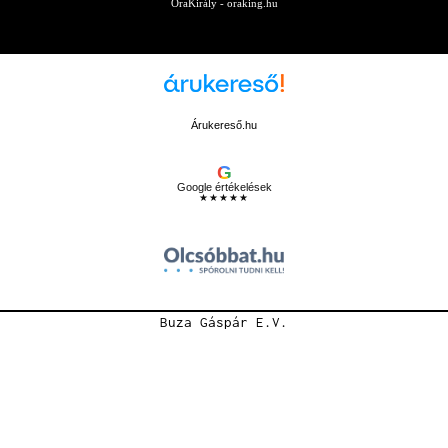
ÓraKirály - oraking.hu
Árukereső.hu
G
Google értékelések
★★★★★
Buza Gáspár E.V.