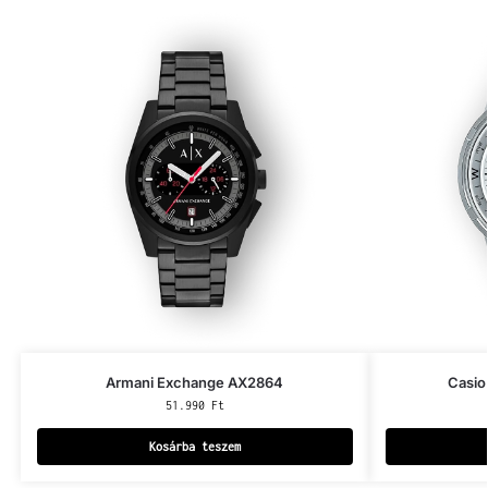
Armani Exchange AX2864
Casio
51.990
Ft
Kosárba teszem