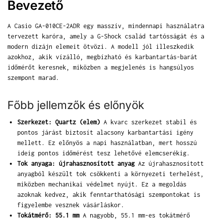
Bevezető
A Casio GA-010CE-2ADR egy masszív, mindennapi használatra
tervezett karóra, amely a G-Shock család tartósságát és a
modern dizájn elemeit ötvözi. A modell jól illeszkedik
azokhoz, akik vízálló, megbízható és karbantartás-barát
időmérőt keresnek, miközben a megjelenés is hangsúlyos
szempont marad.
Főbb jellemzők és előnyök
Szerkezet: Quartz (elem)
A kvarc szerkezet stabil és
pontos járást biztosít alacsony karbantartási igény
mellett. Ez előnyös a napi használatban, mert hosszú
ideig pontos időmérést tesz lehetővé elemcserékig.
Tok anyaga: újrahasznosított anyag
Az újrahasznosított
anyagból készült tok csökkenti a környezeti terhelést,
miközben mechanikai védelmet nyújt. Ez a megoldás
azoknak kedvez, akik fenntarthatósági szempontokat is
figyelembe vesznek vásárláskor.
Tokátmérő: 55.1 mm
A nagyobb, 55.1 mm-es tokátmérő