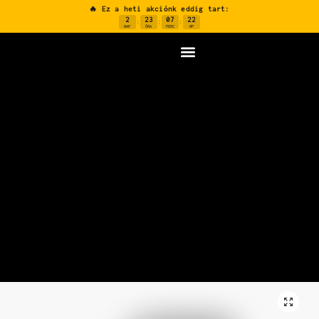
🔥 Ez a heti akciónk eddig tart:
2
23
07
22
:
:
:
NAP
ÓRA
PERC
MP