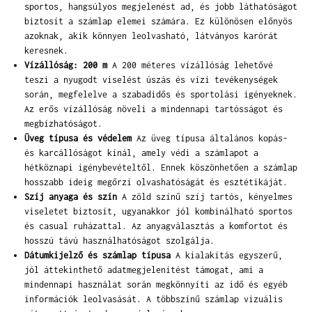
sportos, hangsúlyos megjelenést ad, és jobb láthatóságot
biztosít a számlap elemei számára. Ez különösen előnyös
azoknak, akik könnyen leolvasható, látványos karórát
keresnek.
Vízállóság: 200 m
A 200 méteres vízállóság lehetővé
teszi a nyugodt viselést úszás és vízi tevékenységek
során, megfelelve a szabadidős és sportolási igényeknek.
Az erős vízállóság növeli a mindennapi tartósságot és
megbízhatóságot.
Üveg típusa és védelem
Az üveg típusa általános kopás-
és karcállóságot kínál, amely védi a számlapot a
hétköznapi igénybevételtől. Ennek köszönhetően a számlap
hosszabb ideig megőrzi olvashatóságát és esztétikáját.
Szíj anyaga és szín
A zöld színű szíj tartós, kényelmes
viseletet biztosít, ugyanakkor jól kombinálható sportos
és casual ruházattal. Az anyagválasztás a komfortot és
hosszú távú használhatóságot szolgálja.
Dátumkijelző és számlap típusa
A kialakítás egyszerű,
jól áttekinthető adatmegjelenítést támogat, ami a
mindennapi használat során megkönnyíti az idő és egyéb
információk leolvasását. A többszínű számlap vizuális