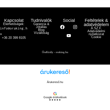
Kapcsolat
Tudnivalók
Social
Feltételek &
Elérhetőségek:
Garancia &
adatvédelem
Jótállás
info@oraking.h
Á.SZ.F.
Blog
Adatvédelmi
Vízállóság
u
nyilatkozat
Cookie
+36 20 399 8105
ÓraKirály - oraking.hu
Árukereső.hu
G
Google értékelések
★★★★★