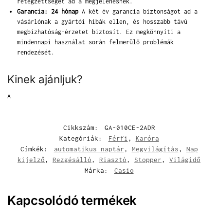
rétegzettséget ad a megjelenésnek.
Garancia: 24 hónap
A két év garancia biztonságot ad a
vásárlónak a gyártói hibák ellen, és hosszabb távú
megbízhatóság-érzetet biztosít. Ez megkönnyíti a
mindennapi használat során felmerülő problémák
rendezését.
Kinek ajánljuk?
A
Cikkszám:
GA-010CE-2ADR
Kategóriák:
Férfi
,
Karóra
Címkék:
automatikus naptár
,
Megvilágítás
,
Nap
kijelző
,
Rezgésálló
,
Riasztó
,
Stopper
,
Világidő
Márka:
Casio
Kapcsolódó termékek