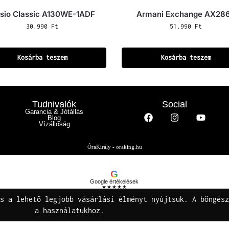
sio Classic A130WE-1ADF
Armani Exchange AX28
30.990
Ft
51.990
Ft
Kosárba teszem
Kosárba teszem
Tudnivalók
Social
Garancia & Jótállás
Blog
Vízállóság
ÓraKirály - oraking.hu
G
Google értékelések
★★★★★
Buza Gáspár E.V.