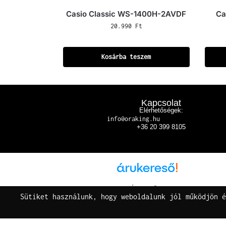
Casio Classic WS-1400H-2AVDF
Ca
20.990
Ft
Kosárba teszem
Kapcsolat
Elérhetőségek:
info@oraking.hu
+36 20 399 8105
Árukereső.hu