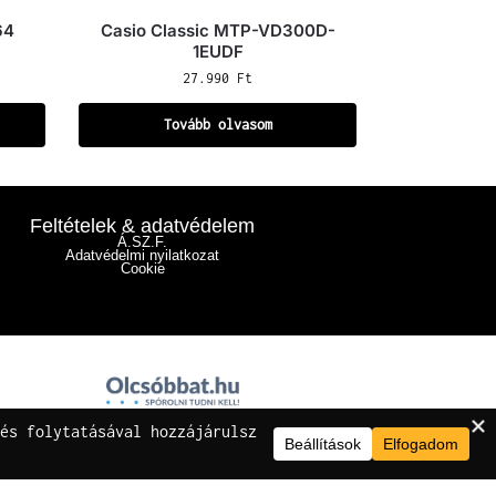
64
Casio Classic MTP-VD300D-
1EUDF
27.990
Ft
Tovább olvasom
Feltételek & adatvédelem
Á.SZ.F.
Adatvédelmi nyilatkozat
Cookie