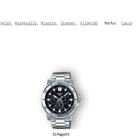
jelző
,
Rezgésálló
,
Riasztó
,
Stopper
,
Világidő
Márka:
Casio
Elfogyott