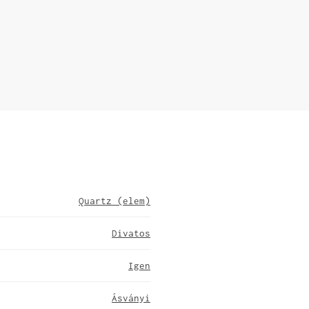
Quartz (elem)
Divatos
Igen
Ásványi