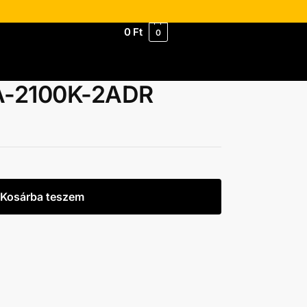
0
Ft
0
A-2100K-2ADR
Kosárba teszem