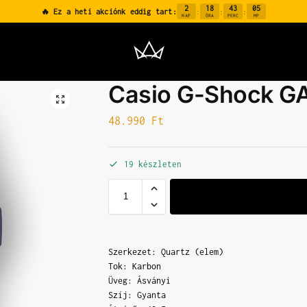
2
18
43
05
🔥 Ez a heti akciónk eddig tart:
:
:
:
NAP
ÓRA
PERC
MP
Casio G-Shock G
48.990
Ft
19 készleten
Szerkezet: Quartz (elem)
Tok: Karbon
Üveg: Ásványi
Szíj: Gyanta