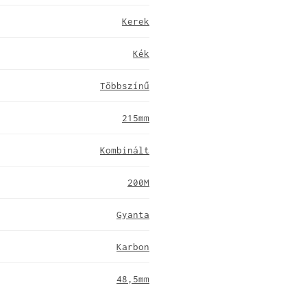
Kerek
Kék
Többszínű
215mm
Kombinált
200M
Gyanta
Karbon
48,5mm