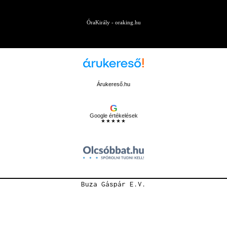
ÓraKirály - oraking.hu
Árukereső.hu
G
Google értékelések
★★★★★
Buza Gáspár E.V.