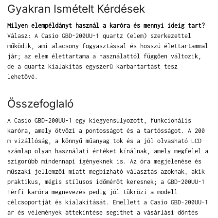
Gyakran Ismételt Kérdések
Milyen elempéldányt használ a karóra és mennyi ideig tart?
Válasz: A Casio GBD-200UU-1 quartz (elem) szerkezettel
működik, ami alacsony fogyasztással és hosszú élettartammal
jár; az elem élettartama a használattól függően változik,
de a quartz kialakítás egyszerű karbantartást tesz
lehetővé.
Összefoglaló
A Casio GBD-200UU-1 egy kiegyensúlyozott, funkcionális
karóra, amely ötvözi a pontosságot és a tartósságot. A 200
m vízállóság, a könnyű műanyag tok és a jól olvasható LCD
számlap olyan használati értéket kínálnak, amely megfelel a
szigorúbb mindennapi igényeknek is. Az óra megjelenése és
műszaki jellemzői miatt megbízható választás azoknak, akik
praktikus, mégis stílusos időmérőt keresnek; a GBD-200UU-1
Férfi karóra megnevezés pedig jól tükrözi a modell
célcsoportját és kialakítását. Emellett a Casio GBD-200UU-1
ár és vélemények áttekintése segíthet a vásárlási döntés