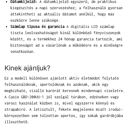
Dátumkijelző:
A dátumkijelző egyszerű, de praktikus
kiegészítés a napi szervezéshez; a felhasználó gyorsan
áttekintheti az aktuális dátumot anélkül, hogy más
eszközre lenne szüksége.
Számlap típusa és garancia
A digitális LCD számlap
tiszta leolvashatóságot kínál különböző fényviszonyok
között, és a termékhez 24 hónap garancia tartozik, ami
biztonságot ad a vásárlónak a működésre és a minőségre
vonatkozóan.
Kinek ajánljuk?
Ez a modell különösen ajánlott aktív életmódot folytató
felhasználóknak, sportolóknak és azoknak, akik egy
megbízható, vízálló karórát keresnek mindennapi viseletre.
A Casio GBD-200UU-1 jól szolgál túrákon, edzéseken vagy
városi használat közben is, mivel egyszerre könnyű és
strapabíró. A letisztult, fekete megjelenés miatt irodai-
környezetben sem túlzottan sportos, így sokak gardróbjába
illeszthető.