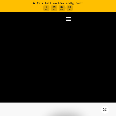
🔥 Ez a heti akciónk eddig tart:
2
09
07
30
:
:
:
NAP
ÓRA
PERC
MP