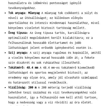
használatra és időmérési pontosságot igénylő
tevékenységekhez.
Tok anyaga: Műanyag
A műanyag tok csökkenti a súlyt és
növeli az ütésállóságot; ez különösen előnyös
sportoláshoz és intenzív mindennapi használathoz, mivel
kényelmes viseletet biztosít tartósság mellett.
Üveg típusa:
Az üveg típusa tartós, karcállóságra
optimalizált megoldásként került kialakításra; ez a
felhasználónak hosszabb élettartamot és jobb
láthatóságot jelent erősebb igénybevétel esetén is.
Szíj anyaga:
A szíj anyaga rugalmas és kopásálló, amitől
a viselés kényelmes marad hosszabb időn át; a fekete
szín diszkrét és sok ruházathoz illeszthető.
Tokátmérő: 48.4 mm
A 48.4 mm-es tokátmérő kiemelkedő
láthatóságot és sportos megjelenést biztosít; az
eredmény egy olyan óra, amely jól olvasható számlappal
és határozott stílussal rendelkezik.
Vízállóság: 200 m
A 200 méterig terjedő vízállóság
lehetővé teszi úszáshoz és vízi tevékenységekhez való
használatot, így a felhasználó nem kell attól tartson,
hogy a nedvesség vagy a víz rövidíti az óra életét.