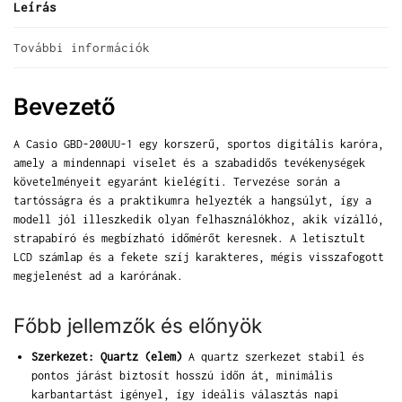
Leírás
További információk
Bevezető
A Casio GBD-200UU-1 egy korszerű, sportos digitális karóra,
amely a mindennapi viselet és a szabadidős tevékenységek
követelményeit egyaránt kielégíti. Tervezése során a
tartósságra és a praktikumra helyezték a hangsúlyt, így a
modell jól illeszkedik olyan felhasználókhoz, akik vízálló,
strapabíró és megbízható időmérőt keresnek. A letisztult
LCD számlap és a fekete szíj karakteres, mégis visszafogott
megjelenést ad a karórának.
Főbb jellemzők és előnyök
Szerkezet: Quartz (elem)
A quartz szerkezet stabil és
pontos járást biztosít hosszú időn át, minimális
karbantartást igényel, így ideális választás napi