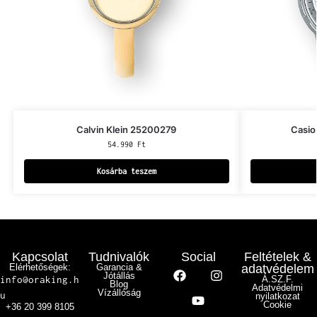
Calvin Klein 25200279
Casio
54.990
Ft
Kosárba teszem
Kapcsolat
Tudnivalók
Social
Feltételek &
Elérhetőségek:
Garancia &
adatvédelem
Jótállás
info@oraking.h
Á.SZ.F.
Blog
Adatvédelmi
Vízállóság
u
nyilatkozat
Cookie
+36 20 399 8105