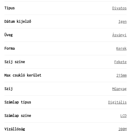
Típus
Divatos
Dátum kijelző
Igen
Üveg
Ásványi
Forma
Kerek
Szíj színe
Fekete
Max csukló kerület
215mm
Szíj
Műanyag
Számlap típus
Digitális
Számlap színe
LCD
Vízállóság
200M