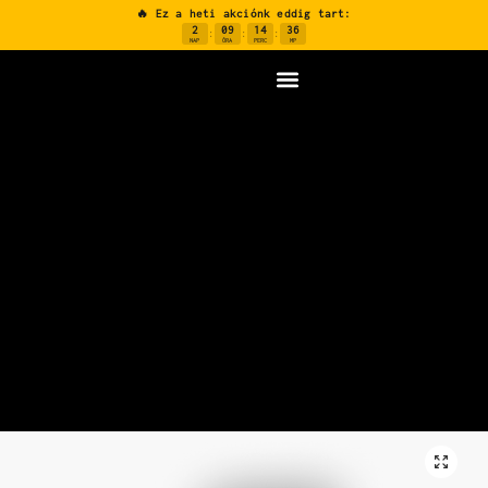
🔥 Ez a heti akciónk eddig tart:
2
09
14
35
:
:
:
NAP
ÓRA
PERC
MP