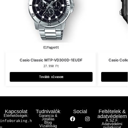
Elfogyott
Casio Classic MTP-VD300D-1EUDF
Casio Col
27.990
Ft
Tovább olvasom
Kapcsolat
Tudnivalók
Social
Feltételek &
Elérhetőségek:
Garancia &
adatvédelem
Jótállás
info@oraking.h
Á.SZ.F.
Blog
Adatvédelmi
Vízállóság
u
nyilatkozat