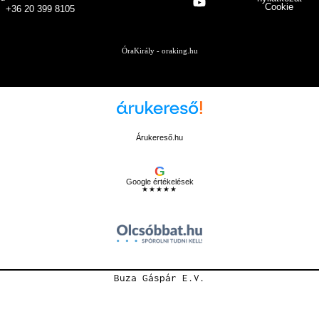
Cookie
+36 20 399 8105
ÓraKirály - oraking.hu
Árukereső.hu
G
Google értékelések
★★★★★
Buza Gáspár E.V.