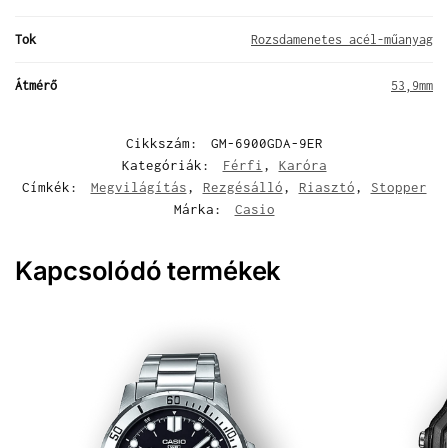
Tok
Rozsdamenetes acél-műanyag
Átmérő
53,9mm
Cikkszám:
GM-6900GDA-9ER
Kategóriák:
Férfi
,
Karóra
Címkék:
Megvilágítás
,
Rezgésálló
,
Riasztó
,
Stopper
Márka:
Casio
Kapcsolódó termékek