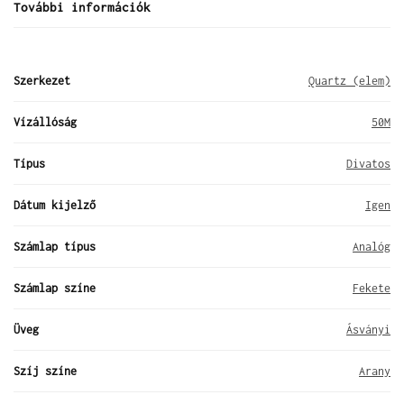
További információk
Szerkezet
Quartz (elem)
Vízállóság
50M
Típus
Divatos
Dátum kijelző
Igen
Számlap típus
Analóg
Számlap színe
Fekete
Üveg
Ásványi
Szíj színe
Arany