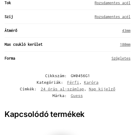
Tok
Rozsdamentes acél
Szíj
Rozsdamentes acél
Átmérő
43mm
Max csukló kerület
180mm
Forma
Szögletes
Cikkszám:
GW0456G1
Kategóriák:
Férfi
,
Karóra
Címkék:
24 órás al-számlap
,
Nap kijelző
Márka:
Guess
Kapcsolódó termékek