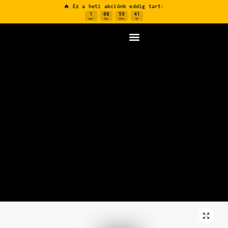
🔥 Ez a heti akciónk eddig tart:
1
08
59
40
:
:
:
NAP
ÓRA
PERC
MP