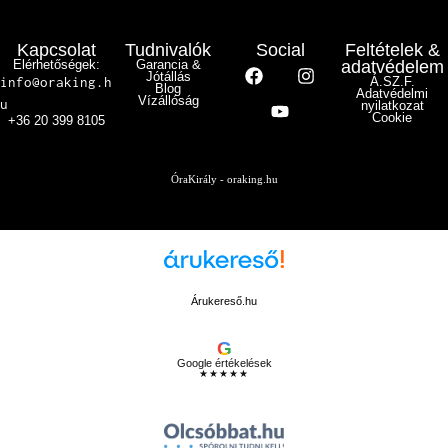
Kapcsolat
Tudnivalók
Social
Feltételek &
Elérhetőségek:
Garancia &
adatvédelem
Jótállás
info@oraking.h
Á.SZ.F.
Blog
Adatvédelmi
Vízállóság
u
nyilatkozat
Cookie
+36 20 399 8105
ÓraKirály - oraking.hu
Árukereső.hu
G
Google értékelések
★★★★★