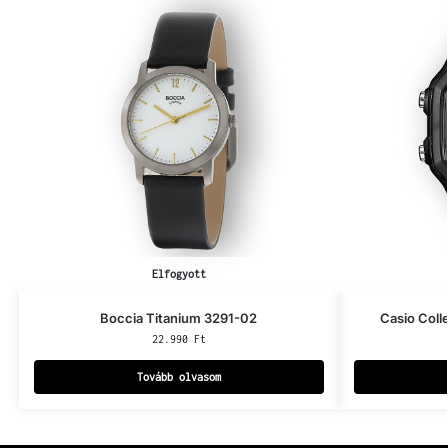
Elfogyott
Boccia Titanium 3291-02
Casio Col
22.990
Ft
Tovább olvasom