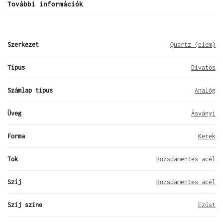
További információk
Szerkezet
Quartz (elem)
Típus
Divatos
Számlap típus
Analóg
Üveg
Ásványi
Forma
Kerek
Tok
Rozsdamentes acél
Szíj
Rozsdamentes acél
Szíj színe
Ezüst