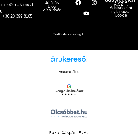
Jótállás
info@oraking.h
Á.SZ.F.
Blog
Adatvédelmi
Vízállóság
u
nyilatkozat
Cookie
+36 20 399 8105
ÓraKirály - oraking.hu
Árukereső.hu
G
Google értékelések
★★★★★
Buza Gáspár E.V.