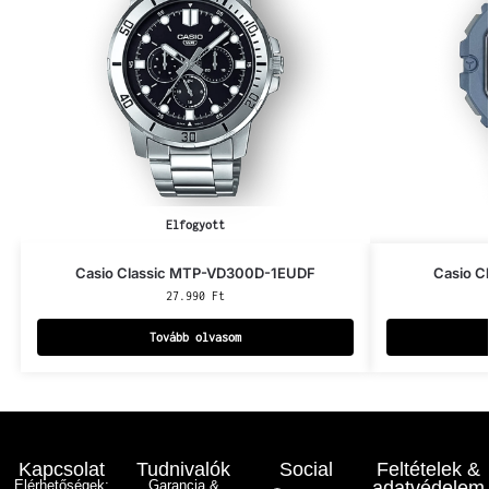
Elfogyott
Casio Classic MTP-VD300D-1EUDF
Casio C
27.990
Ft
Tovább olvasom
Kapcsolat
Tudnivalók
Social
Feltételek &
Elérhetőségek:
Garancia &
adatvédelem