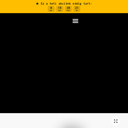
🔥 Ez a heti akciónk eddig tart:
0
16
30
20
:
:
:
NAP
ÓRA
PERC
MP