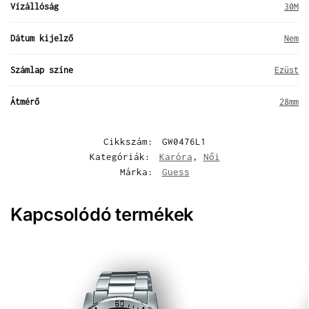
Vízállóság
30M
Dátum kijelző
Nem
Számlap színe
Ezüst
Átmérő
28mm
Cikkszám:
GW0476L1
Kategóriák:
Karóra
,
Női
Márka:
Guess
Kapcsolódó termékek