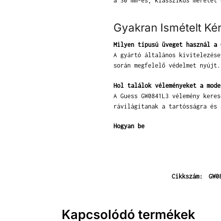
a 30 mm-es, klasszikus méretet 
Gyakran Ismételt Ké
Milyen típusú üveget használ a 
A gyártó általános kivitelezése
során megfelelő védelmet nyújt.
Hol találok véleményeket a mode
A Guess GW0841L3 vélemény keres
rávilágítanak a tartósságra és 
Hogyan be
Cikkszám:
GW0
Kapcsolódó termékek