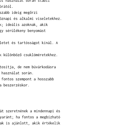
pi használat során stabil
órától.
szabb ideig megőrzi
öznapi és alkalmi viseletekhez.
k; ideális azoknak, akik
gy sérülékeny benyomást
letet és tartósságot kínál. A
k különböző csuklóméretekhez.
tosítja, de nem búvárkodásra
 használat során.
 fontos szempont a hosszabb
a beszerzéskor.
át szeretnének a mindennapi és
yaránt; ha fontos a megbízható
ak is ajánlott, akik értékelik