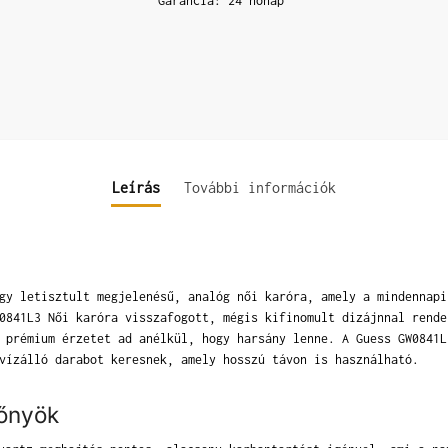
Garancia: 24 hónap
Leírás
További információk
gy letisztult megjelenésű, analóg női karóra, amely a mindennapi
0841L3 Női karóra visszafogott, mégis kifinomult dizájnnal rende
 prémium érzetet ad anélkül, hogy harsány lenne. A Guess GW0841L
vízálló darabot keresnek, amely hosszú távon is használható.
lőnyök