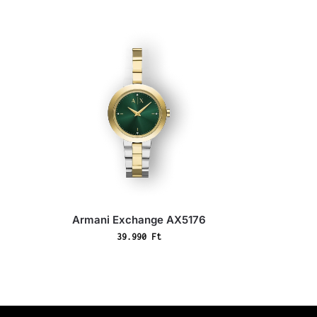
K
Armani Exchange AX5176
39.990
Ft
o
s
á