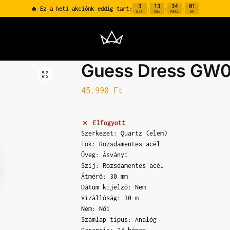
3
13
34
00
🔥 Ez a heti akciónk eddig tart:
:
:
:
NAP
ÓRA
PERC
MP
Guess Dress GW
45.990
Ft
Elfogyott
Szerkezet: Quartz (elem)
Tok: Rozsdamentes acél
Üveg: Ásványi
Szíj: Rozsdamentes acél
Átmérő: 30 mm
Dátum kijelző: Nem
Vízállóság: 30 m
Nem: Női
Számlap típus: Analóg