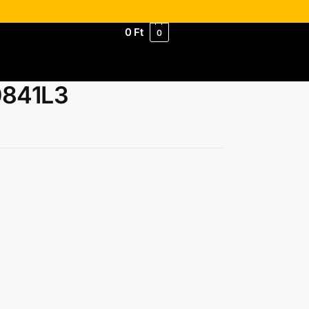
0
Ft
0
0841L3