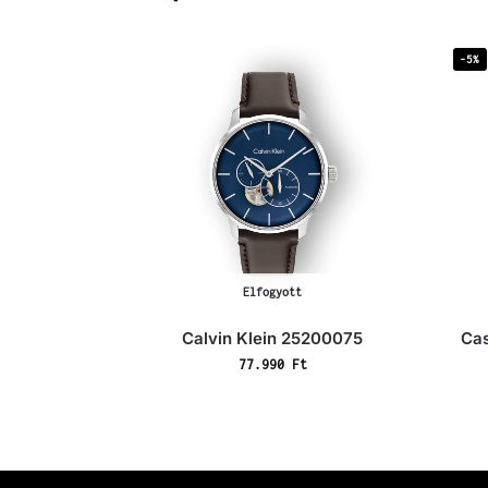
-5%
Elfogyott
T
K
Calvin Klein 25200075
Ca
77.990
Ft
o
o
v
s
á
á