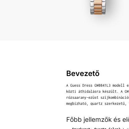
Bevezető
A Guess Dress GW0841L3 modell e
közti áthidalásra készült. A GW
rózsaarany-ezüst szíjkombináció
megbízható, quartz szerkezetű, 
Főbb jellemzők és e