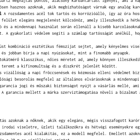
artz meghajtás pontos, alacsony karbantartást igényel, ami a na
ösen hasznos azoknak, akik megbízhatóságot várnak egy analóg kar
l
A rozsdamentes acél tok tartós és korrózióálló, így az óra hos
 felület elegáns megjelenést kölcsönöz, amely illeszkedik a hétk
 és a mindennapi használat során ellenáll a kisebb karcolásokna
t. A gyakorlati védelem segíti a számlap tartósságát anélkül, ho
st kombináció esztétikus fémszíjat sejtet, amely kényelmes vise
 és jobban bírja a napi nyúzásokat, mint a finomabb anyagok.
okátmérő klasszikus, nőies méretet ad, amely könnyen illeszkedi
 teremt a kifinomultság és a diszkrét jelenlét között.
 vízállóság a napi fröccsenések és kézmosás elleni védelmet biz
lósági besorolás megfelel az általános elvárásoknak a mindennapi
arancia jogi és műszaki biztonságot nyújt a vásárlás mellé, ami
 A garancia mellett a márka szerviztámogatása növeli a bizalmat 
tás azoknak a nőknek, akik egy elegáns, mégis visszafogott karór
 irodai viseletre, üzleti találkozókra és hétvégi eseményekre eg
zsdamentes acél kialakítás, ez a modell megfelel. Emellett azokn