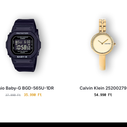
K
sio Baby-G BGD-565U-1DR
Calvin Klein 25200279
35.990
Ft
54.990
Ft
37.990
Ft
o
s
á