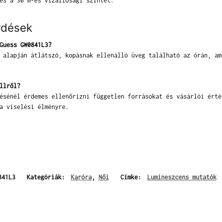
és a 30 m-es vízállósági szintet.
rdések
Guess GW0841L3?
 alapján átlátszó, kopásnak ellenálló üveg található az órán, am
llről?
ésénél érdemes ellenőrizni független forrásokat és vásárlói érté
a viselési élményre.
841L3
Kategóriák:
Karóra
,
Női
Címke:
Lumineszcens mutatók