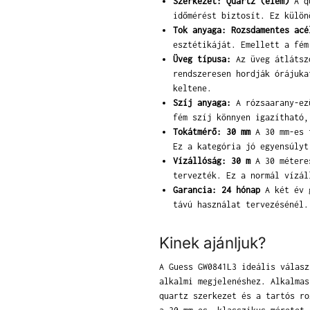
Szerkezet: Quartz (elem)
A qu
időmérést biztosít. Ez külön
Tok anyaga: Rozsdamentes acé
esztétikáját. Emellett a fém
Üveg típusa:
Az üveg átlátszó
rendszeresen hordják órájuka
keltene.
Szíj anyaga:
A rózsaarany-ezü
fém szíj könnyen igazítható,
Tokátmérő: 30 mm
A 30 mm-es t
Ez a kategória jó egyensúlyt
Vízállóság: 30 m
A 30 méteres
tervezték. Ez a normál vízál
Garancia: 24 hónap
A két év g
távú használat tervezésénél.
Kinek ajánljuk?
A Guess GW0841L3 ideális válasz
alkalmi megjelenéshez. Alkalmas
quartz szerkezet és a tartós ro