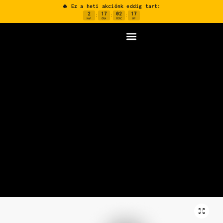
🔥 Ez a heti akciónk eddig tart:
2
17
02
16
:
:
:
NAP
ÓRA
PERC
MP