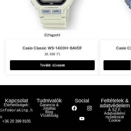
Elfogyott
Casio Classic WS-1400H-8AVDF
Casio C
20.990
Ft
Tovább olvasom
Kapcsolat
Tudnivalók
Social
Feltételek &
Elérhetőségek:
Garancia &
adatvédelem
Jótállás
info@oraking.h
Á.SZ.F.
Blog
Adatvédelmi
Vízállóság
u
nyilatkozat
Cookie
+36 20 399 8105