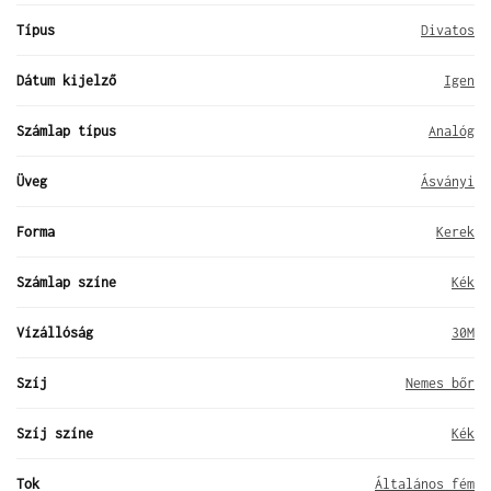
Típus
Divatos
Dátum kijelző
Igen
Számlap típus
Analóg
Üveg
Ásványi
Forma
Kerek
Számlap színe
Kék
Vízállóság
30M
Szíj
Nemes bőr
Szíj színe
Kék
Tok
Általános fém