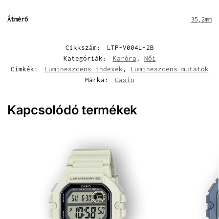
Átmérő
35,2mm
Cikkszám:
LTP-V004L-2B
Kategóriák:
Karóra
,
Női
Címkék:
Lumineszcens indexek
,
Lumineszcens mutatók
Márka:
Casio
Kapcsolódó termékek