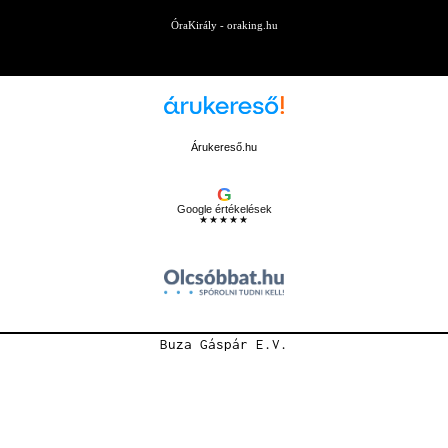
ÓraKirály - oraking.hu
Árukereső.hu
G
Google értékelések
★★★★★
Buza Gáspár E.V.