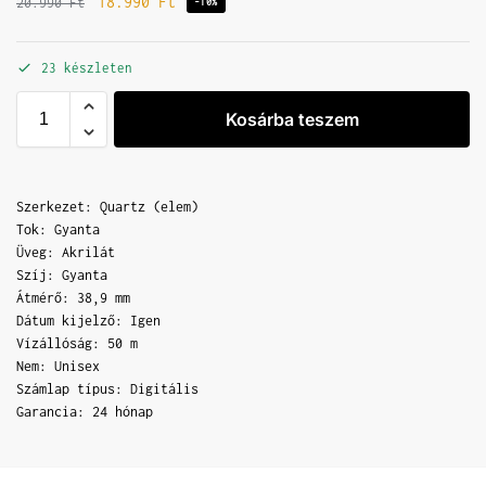
18.990
Ft
20.990
Ft
-10%
23 készleten
Kosárba teszem
Szerkezet: Quartz (elem)
Tok: Gyanta
Üveg: Akrilát
Szíj: Gyanta
Átmérő: 38,9 mm
Dátum kijelző: Igen
Vízállóság: 50 m
Nem: Unisex
Számlap típus: Digitális
Garancia: 24 hónap