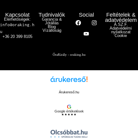
Kapcsolat
Tudnivalók
Social
Feltételek &
Elérhetőségek:
Garancia &
adatvédelem
Jótállás
info@oraking.h
Á.SZ.F.
Blog
Adatvédelmi
Vízállóság
u
nyilatkozat
Cookie
+36 20 399 8105
ÓraKirály - oraking.hu
Árukereső.hu
G
Google értékelések
★★★★★