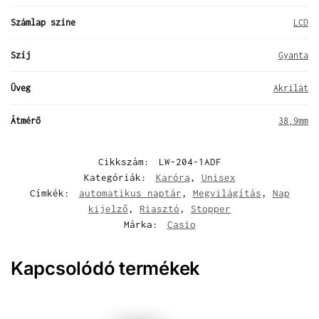
Számlap színe
LCD
Szíj
Gyanta
Üveg
Akrilát
Átmérő
38,9mm
Cikkszám:
LW-204-1ADF
Kategóriák:
Karóra
,
Unisex
Címkék:
automatikus naptár
,
Megvilágítás
,
Nap
kijelző
,
Riasztó
,
Stopper
Márka:
Casio
Kapcsolódó termékek