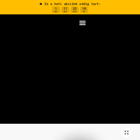
🔥 Ez a heti akciónk eddig tart:
1
11
32
17
:
:
:
NAP
ÓRA
PERC
MP