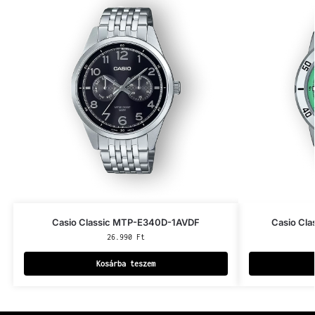
Casio Classic MTP-E340D-1AVDF
Casio Cl
26.990
Ft
Kosárba teszem