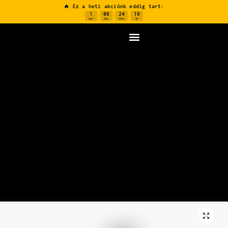
🔥 Ez a heti akciónk eddig tart:
1
06
24
15
:
:
:
NAP
ÓRA
PERC
MP