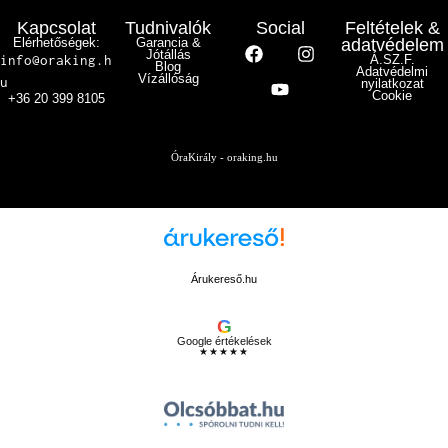
Kapcsolat
Tudnivalók
Social
Feltételek &
Elérhetőségek:
Garancia &
adatvédelem
Jótállás
info@oraking.h
Á.SZ.F.
Blog
Adatvédelmi
Vízállóság
u
nyilatkozat
Cookie
+36 20 399 8105
ÓraKirály - oraking.hu
Árukereső.hu
G
Google értékelések
★★★★★