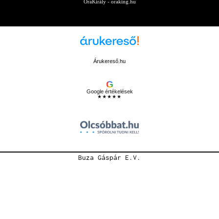
ÓraKirály - oraking.hu
Árukereső.hu
G
Google értékelések
★★★★★
Buza Gáspár E.V.