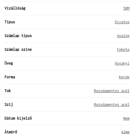
Vízállóság
50M
Típus
Divatos
Számlap típus
Analóg
Számlap színe
Fekete
Üveg
Ásványi
Forma
Kerek
Tok
Rozsdamentes acél
Szíj
Rozsdamentes acél
Dátum kijelző
Nem
Átmérő
42mm