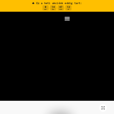
🔥 Ez a heti akciónk eddig tart:
0
14
47
11
:
:
:
NAP
ÓRA
PERC
MP