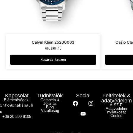
Calvin Klein 25200063
Casio Cl
60.990
Ft
Kosárba teszem
Kapcsolat
Tudnivalók
Social
Feltételek &
Elérhetőségek:
Garancia &
adatvédelem
Jótállás
info@oraking.h
Á.SZ.F.
Blog
Adatvédelmi
Vízállóság
u
nyilatkozat
Cookie
+36 20 399 8105