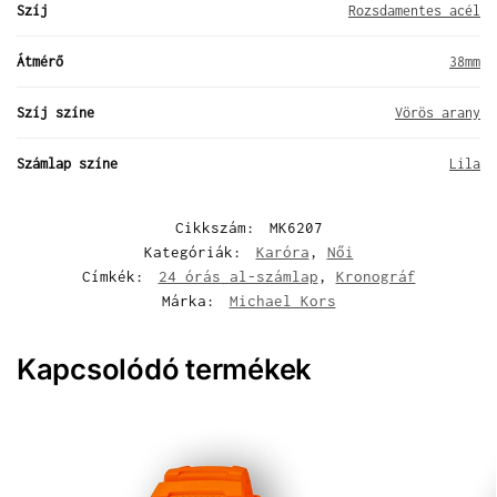
Szíj
Rozsdamentes acél
Átmérő
38mm
Szíj színe
Vörös arany
Számlap színe
Lila
Cikkszám:
MK6207
Kategóriák:
Karóra
,
Női
Címkék:
24 órás al-számlap
,
Kronográf
Márka:
Michael Kors
Kapcsolódó termékek