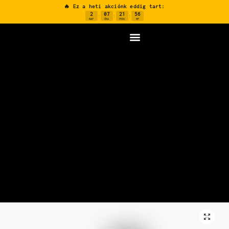
🔥 Ez a heti akciónk eddig tart:
2
07
21
55
:
:
:
NAP
ÓRA
PERC
MP