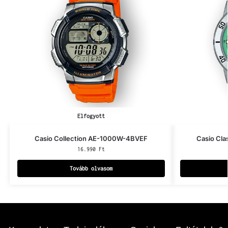
Elfogyott
Casio Collection AE-1000W-4BVEF
Casio Cl
16.990
Ft
Tovább olvasom