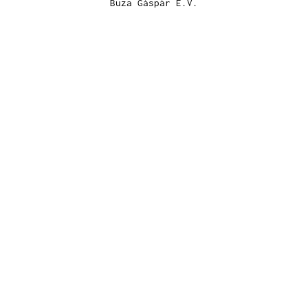
Buza Gáspár E.V.