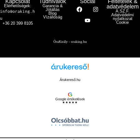
Kapcsolat
Tudnivalók
Social
Feltételek &
Elérhetőségek:
Garancia &
adatvédelem
Jótállás
info@oraking.h
Á.SZ.F.
Blog
Adatvédelmi
Vízállóság
u
nyilatkozat
Cookie
+36 20 399 8105
ÓraKirály - oraking.hu
Árukereső.hu
G
Google értékelések
★★★★★