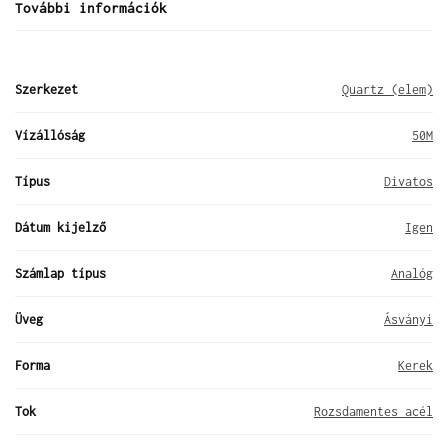
További információk
Szerkezet
Quartz (elem)
Vízállóság
50M
Típus
Divatos
Dátum kijelző
Igen
Számlap típus
Analóg
Üveg
Ásványi
Forma
Kerek
Tok
Rozsdamentes acél