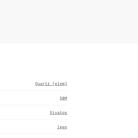
Quartz (elem)
50M
Divatos
Igen