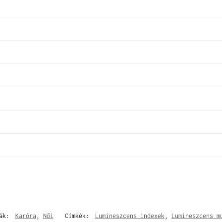
iák:
Karóra
,
Női
Címkék:
Lumineszcens indexek
,
Lumineszcens m