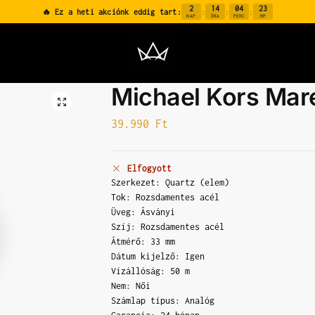
2
14
04
23
🔥 Ez a heti akciónk eddig tart:
:
:
:
NAP
ÓRA
PERC
MP
Michael Kors Ma
39.990
Ft
Elfogyott
Szerkezet: Quartz (elem)
Tok: Rozsdamentes acél
Üveg: Ásványi
Szíj: Rozsdamentes acél
Átmérő: 33 mm
Dátum kijelző: Igen
Vízállóság: 50 m
Nem: Női
Számlap típus: Analóg