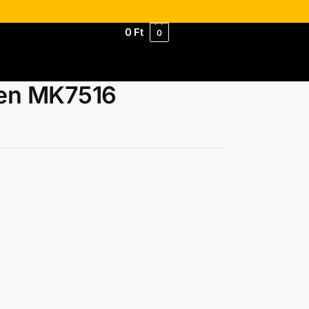
0
Ft
0
ren MK7516