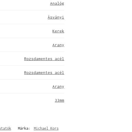
Analóg
Ásványi
Kerek
Arany
Rozsdamentes acél
Rozsdamentes acél
Arany
33mm
utatók
Márka:
Michael Kors