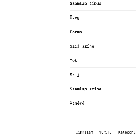
Számlap típus
Üveg
Forma
Szíj színe
Tok
Szíj
Számlap színe
Átmérő
Cikkszám:
MK7516
Kategór