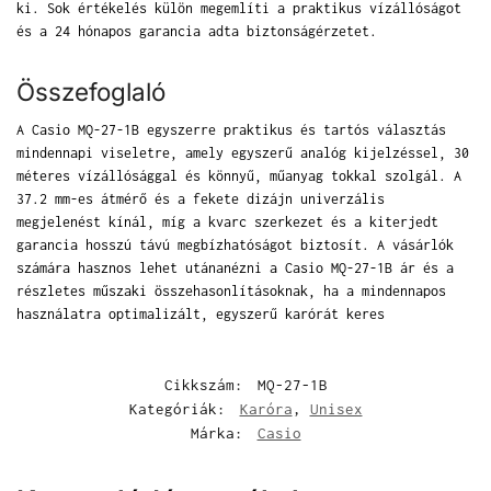
ki. Sok értékelés külön megemlíti a praktikus vízállóságot
és a 24 hónapos garancia adta biztonságérzetet.
Összefoglaló
A Casio MQ-27-1B egyszerre praktikus és tartós választás
mindennapi viseletre, amely egyszerű analóg kijelzéssel, 30
méteres vízállósággal és könnyű, műanyag tokkal szolgál. A
37.2 mm-es átmérő és a fekete dizájn univerzális
megjelenést kínál, míg a kvarc szerkezet és a kiterjedt
garancia hosszú távú megbízhatóságot biztosít. A vásárlók
számára hasznos lehet utánanézni a Casio MQ-27-1B ár és a
részletes műszaki összehasonlításoknak, ha a mindennapos
használatra optimalizált, egyszerű karórát keres
Cikkszám:
MQ-27-1B
Kategóriák:
Karóra
,
Unisex
Márka:
Casio