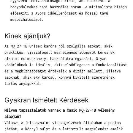
egyszerű leolvashatóságot kínál, ami csökkenti a
bonyodalmakat napi használat során. A minimalista dizájn
elősegíti a gyors időellenőrzést és hosszú távú
megbízhatóságot.
Kinek ajánljuk?
Az MQ-27-1B Unisex karóra jól szolgálja azokat, akik
praktikus, visszafogott megjelenésű időmérőt keresnek
alkalmi és munkahelyi használatra egyaránt. Olyan
vásárlóknak is ideális, akik elsődlegesen a funkcionalitást
és a megbízhatóságot értékelik a dizájn mellett, illetve
azoknak, akik egy karcsú, könnyű kivitelt szeretnének
tartós anyagokkal.
Gyakran Ismételt Kérdések
Milyen tapasztalatok vannak a Casio MQ-27-1B vélemény
alapján?
Válasz: A felhasználói visszajelzések általában a pontos
járást, a könnyű súlyt és a letisztult megjelenést emelik