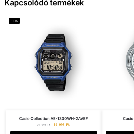
Kapcsolódó termékek
-13%
Casio Collection AE-1300WH-2AVEF
Casio
19.990
Ft
22.990
Ft