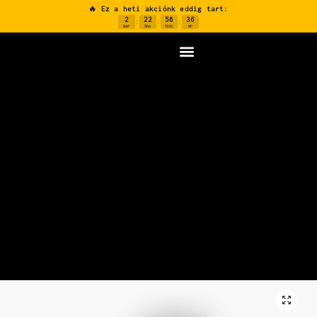
🔥 Ez a heti akciónk eddig tart:
2
22
56
35
:
:
:
NAP
ÓRA
PERC
MP