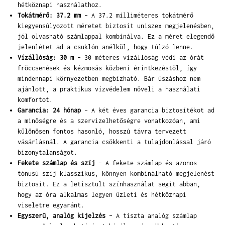
hétköznapi használathoz.
Tokátmérő: 37.2 mm
– A 37.2 milliméteres tokátmérő
kiegyensúlyozott méretet biztosít uniszex megjelenésben,
jól olvasható számlappal kombinálva. Ez a méret elegendő
jelenlétet ad a csuklón anélkül, hogy túlzó lenne.
Vízállóság: 30 m
– 30 méteres vízállóság védi az órát
fröccsenések és kézmosás közbeni érintkezéstől, így
mindennapi környezetben megbízható. Bár úszáshoz nem
ajánlott, a praktikus vízvédelem növeli a használati
komfortot.
Garancia: 24 hónap
– A két éves garancia biztosítékot ad
a minőségre és a szervizelhetőségre vonatkozóan, ami
különösen fontos hasonló, hosszú távra tervezett
vásárlásnál. A garancia csökkenti a tulajdonlással járó
bizonytalanságot.
Fekete számlap és szíj
– A fekete számlap és azonos
tónusú szíj klasszikus, könnyen kombinálható megjelenést
biztosít. Ez a letisztult színhasználat segít abban,
hogy az óra alkalmas legyen üzleti és hétköznapi
viseletre egyaránt.
Egyszerű, analóg kijelzés
– A tiszta analóg számlap