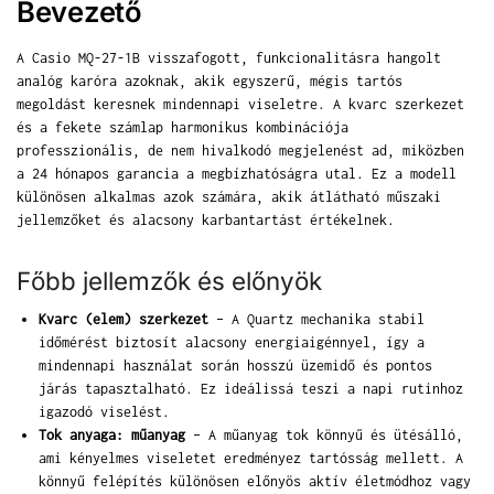
Bevezető
A Casio MQ-27-1B visszafogott, funkcionalitásra hangolt
analóg karóra azoknak, akik egyszerű, mégis tartós
megoldást keresnek mindennapi viseletre. A kvarc szerkezet
és a fekete számlap harmonikus kombinációja
professzionális, de nem hivalkodó megjelenést ad, miközben
a 24 hónapos garancia a megbízhatóságra utal. Ez a modell
különösen alkalmas azok számára, akik átlátható műszaki
jellemzőket és alacsony karbantartást értékelnek.
Főbb jellemzők és előnyök
Kvarc (elem) szerkezet
– A Quartz mechanika stabil
időmérést biztosít alacsony energiaigénnyel, így a
mindennapi használat során hosszú üzemidő és pontos
járás tapasztalható. Ez ideálissá teszi a napi rutinhoz
igazodó viselést.
Tok anyaga: műanyag
– A műanyag tok könnyű és ütésálló,
ami kényelmes viseletet eredményez tartósság mellett. A
könnyű felépítés különösen előnyös aktív életmódhoz vagy