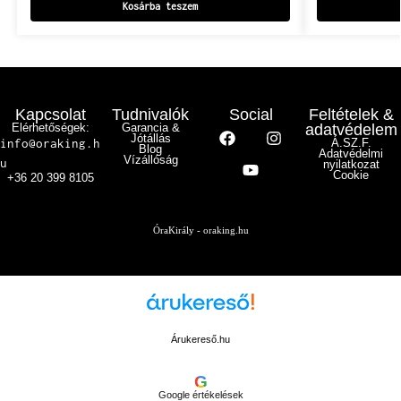
Kosárba teszem
Kapcsolat
Tudnivalók
Social
Feltételek &
Elérhetőségek:
Garancia &
adatvédelem
Jótállás
info@oraking.h
Á.SZ.F.
Blog
Adatvédelmi
Vízállóság
u
nyilatkozat
Cookie
+36 20 399 8105
ÓraKirály - oraking.hu
Árukereső.hu
G
Google értékelések