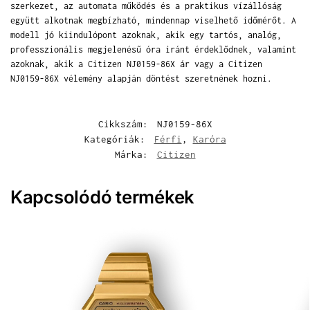
szerkezet, az automata működés és a praktikus vízállóság
együtt alkotnak megbízható, mindennap viselhető időmérőt. A
modell jó kiindulópont azoknak, akik egy tartós, analóg,
professzionális megjelenésű óra iránt érdeklődnek, valamint
azoknak, akik a Citizen NJ0159-86X ár vagy a Citizen
NJ0159-86X vélemény alapján döntést szeretnének hozni.
Cikkszám:
NJ0159-86X
Kategóriák:
Férfi
,
Karóra
Márka:
Citizen
Kapcsolódó termékek