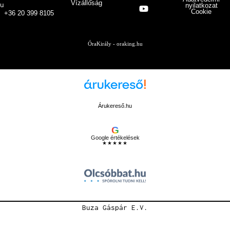
Vízállóság
u
nyilatkozat
Cookie
+36 20 399 8105
ÓraKirály - oraking.hu
Árukereső.hu
G
Google értékelések
★★★★★
Buza Gáspár E.V.