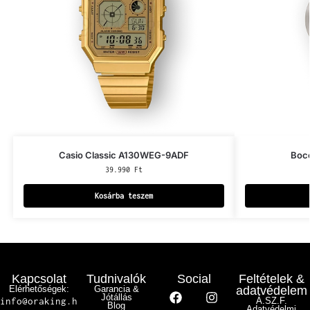
Casio Classic A130WEG-9ADF
Bocc
39.990
Ft
Kosárba teszem
Kapcsolat
Tudnivalók
Social
Feltételek &
Elérhetőségek:
Garancia &
adatvédelem
Jótállás
info@oraking.h
Á.SZ.F.
Blog
Adatvédelmi