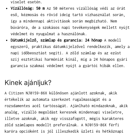
viselet esetén.
Vízállóság: 50 m
Az 50 méteres vízállóság védi az órát
eső, kézmosás és rövid ideig tartó vízhasználat során,
így a mindennapi aktivitások során megbízható. Nem
búváróra, de a szokásos napi tevékenységek mellett nyújt
védelmet és nyugalmat a használónak.
Dátumkijelző, számlap és garancia: 24 hónap
A modell
egyszerű, praktikus dátumkijelzővel rendelkezik, amely a
napi időbeosztást segíti. A zöld számlap és az ezüst
szíj esztétikai harmóniát kínál, míg a 24 hónapos gyári
garancia szakmai védelmet nyújt a gyártói hibák ellen.
Kinek ajánljuk?
A Citizen NJ0159-86X különösen ajánlott azoknak, akik
értékelik az automata szerkezet rugalmasságát és a
rozsdamentes acél tartósságát. Ajánlható mindazoknak, akik
analóg, vízálló megoldást keresnek mindennapi viseletre,
illetve azoknak, akik egy visszafogott, mégis karakteres
zöld számlapos modellt preferálnak. A NJ0159-86X férfi
karóra opcióként is jól illeszkedik üzleti és hétköznapi