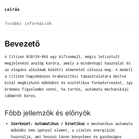
Leírás
További információk
Bevezető
A Citizen NJ0159-86X egy kifinomult, mégis letisztult
megjelenésű analóg karóra, amely a mindennapi használat és
az elegáns alkalmak közötti átmenetet célozza meg. A modell
a Citizen hagyományos órakészítési tapasztalatára építve
kínál megbízható működést és esztétikus formatervezést, így
érdemes figyelembe venni, ha tartós, automata mechanikájú
időmérőt keres.
Főbb jellemzők és előnyök
Szerkezet: Automatikus / kinetikus
A mechanikus automata
működés nem igényel elemet, a viselés energiáját
használja, ami hosszú távon kényelmes és gazdaságos