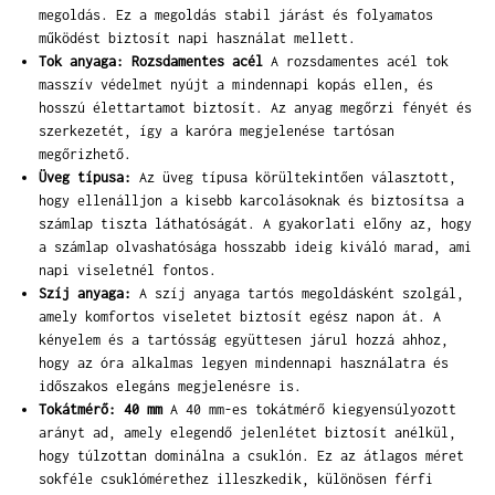
megoldás. Ez a megoldás stabil járást és folyamatos
működést biztosít napi használat mellett.
Tok anyaga: Rozsdamentes acél
A rozsdamentes acél tok
masszív védelmet nyújt a mindennapi kopás ellen, és
hosszú élettartamot biztosít. Az anyag megőrzi fényét és
szerkezetét, így a karóra megjelenése tartósan
megőrizhető.
Üveg típusa:
Az üveg típusa körültekintően választott,
hogy ellenálljon a kisebb karcolásoknak és biztosítsa a
számlap tiszta láthatóságát. A gyakorlati előny az, hogy
a számlap olvashatósága hosszabb ideig kiváló marad, ami
napi viseletnél fontos.
Szíj anyaga:
A szíj anyaga tartós megoldásként szolgál,
amely komfortos viseletet biztosít egész napon át. A
kényelem és a tartósság együttesen járul hozzá ahhoz,
hogy az óra alkalmas legyen mindennapi használatra és
időszakos elegáns megjelenésre is.
Tokátmérő: 40 mm
A 40 mm-es tokátmérő kiegyensúlyozott
arányt ad, amely elegendő jelenlétet biztosít anélkül,
hogy túlzottan dominálna a csuklón. Ez az átlagos méret
sokféle csuklómérethez illeszkedik, különösen férfi