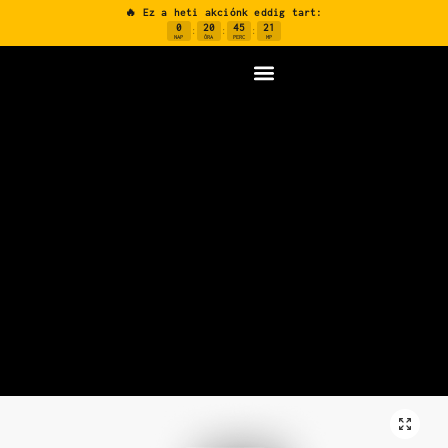
🔥 Ez a heti akciónk eddig tart:
0
20
45
20
:
:
:
NAP
ÓRA
PERC
MP