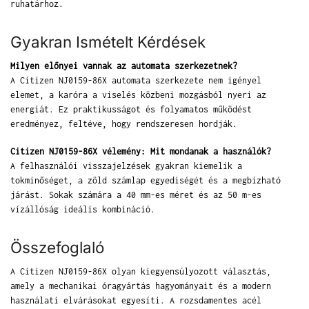
ruhatárhoz.
Gyakran Ismételt Kérdések
Milyen előnyei vannak az automata szerkezetnek?
A Citizen NJ0159-86X automata szerkezete nem igényel
elemet, a karóra a viselés közbeni mozgásból nyeri az
energiát. Ez praktikusságot és folyamatos működést
eredményez, feltéve, hogy rendszeresen hordják.
Citizen NJ0159-86X vélemény: Mit mondanak a használók?
A felhasználói visszajelzések gyakran kiemelik a
tokminőséget, a zöld számlap egyediségét és a megbízható
járást. Sokak számára a 40 mm-es méret és az 50 m-es
vízállóság ideális kombináció.
Összefoglaló
A Citizen NJ0159-86X olyan kiegyensúlyozott választás,
amely a mechanikai óragyártás hagyományait és a modern
használati elvárásokat egyesíti. A rozsdamentes acél